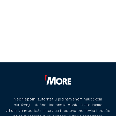
Neprijeporni autoritet u jedinstvenom nautičkom
okruženju istočne Jadranske obale. U stotinama
vrhunskih reportaža, intervjua i testova promovira i potiče