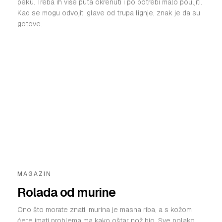
peku. Treba ih više puta okrenuti i po potrebi malo pouljiti.
Kad se mogu odvojiti glave od trupa lignje, znak je da su
gotove.
MAGAZIN
Rolada od murine
Ono što morate znati, murina je masna riba, a s kožom
ćete imati problema ma kako oštar nož bio. Sve polako