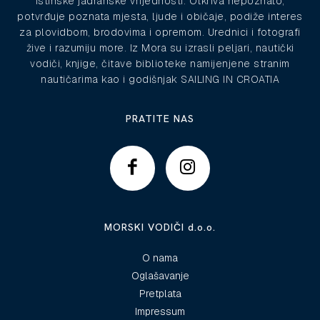
istinske jadranske vrijednosti. Otkriva nepoznato,
potvrđuje poznata mjesta, ljude i običaje, podiže interes
za plovidbom, brodovima i opremom. Urednici i fotografi
žive i razumiju more. Iz Mora su izrasli peljari, nautički
vodiči, knjige, čitave biblioteke namijenjene stranim
nautičarima kao i godišnjak SAILING IN CROATIA
PRATITE NAS
MORSKI VODIČI d.o.o.
O nama
Oglašavanje
Pretplata
Impressum