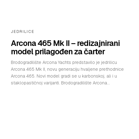
VELIKE PRIČE
PRETPLATA
JEDRILICE
SHOP
Arcona 465 Mk II – redizajnirani
model prilagođen za čarter
Brodogradilište Arcona Yachts predstavilo je jedrilicu
Arcona 465 Mk II, novu generaciju hvaljene prethodnice
Arcona 465. Novi model gradi se u karbonskoj, ali i u
staklopastičnoj varijanti. Brodogradilište Arcona...