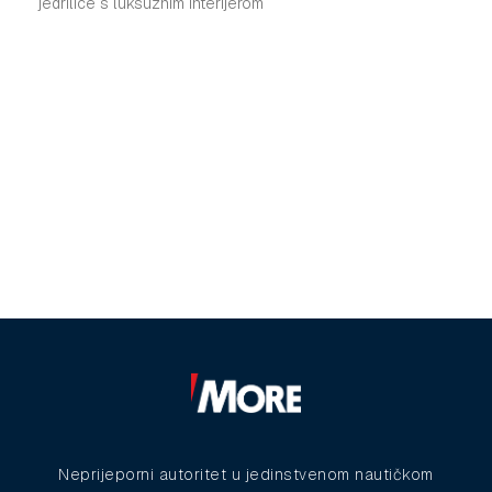
jedrilice s luksuznim interijerom
Neprijeporni autoritet u jedinstvenom nautičkom