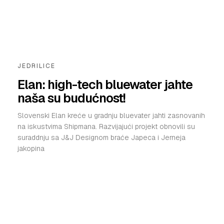
JEDRILICE
Elan: high-tech bluewater jahte
naša su budućnost!
Slovenski Elan kreće u gradnju bluevater jahti zasnovanih
na iskustvima Shipmana. Razvijajući projekt obnovili su
suraddnju sa J&J Designom braće Japeca i Jerneja
jakopina