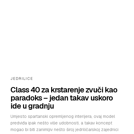
JEDRILICE
Class 40 za krstarenje zvuči kao
paradoks – jedan takav uskoro
ide u gradnju
Umjesto spartanski opremljenog interijera, ovaj model
predviđa ipak nešto više udobnosti, a takav koncept
mogao bi biti zanimljiv nešto široj jedriličarskoj zajednici