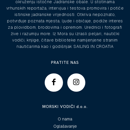
okruženju istočne Jadranske obale. U stotinama
vrhunskih reportaža, intervjua i testova promovira i potiče
istinske jadranske vrijednosti. Otkriva nepoznato,
potvrđuje poznata mjesta, ljude i običaje, podiže interes
za plovidbom, brodovima i opremom. Urednici i fotografi
žive i razumiju more. Iz Mora su izrasli peljari, nautički
vodiči, knjige, čitave biblioteke namijenjene stranim
nautičarima kao i godišnjak SAILING IN CROATIA
PRATITE NAS
MORSKI VODIČI d.o.o.
O nama
Oglašavanje