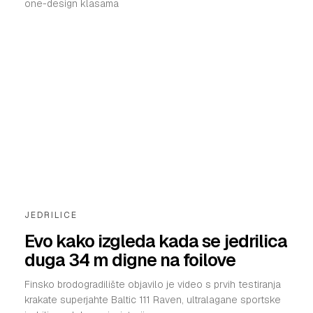
one-design klasama
JEDRILICE
Evo kako izgleda kada se jedrilica
duga 34 m digne na foilove
Finsko brodogradilište objavilo je video s prvih testiranja
krakate superjahte Baltic 111 Raven, ultralagane sportske