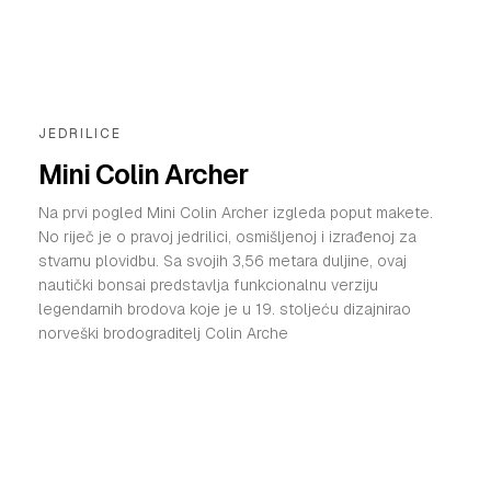
JEDRILICE
Mini Colin Archer
Na prvi pogled Mini Colin Archer izgleda poput makete.
No riječ je o pravoj jedrilici, osmišljenoj i izrađenoj za
stvarnu plovidbu. Sa svojih 3,56 metara duljine, ovaj
nautički bonsai predstavlja funkcionalnu verziju
legendarnih brodova koje je u 19. stoljeću dizajnirao
norveški brodograditelj Colin Arche