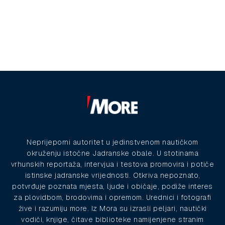
Neprijeporni autoritet u jedinstvenom nautičkom
okruženju istočne Jadranske obale. U stotinama
vrhunskih reportaža, intervjua i testova promovira i potiče
istinske jadranske vrijednosti. Otkriva nepoznato,
potvrđuje poznata mjesta, ljude i običaje, podiže interes
za plovidbom, brodovima i opremom. Urednici i fotografi
žive i razumiju more. Iz Mora su izrasli peljari, nautički
vodiči, knjige, čitave biblioteke namijenjene stranim