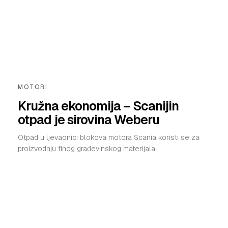
MOTORI
Kružna ekonomija – Scanijin
otpad je sirovina Weberu
Otpad u ljevaonici blokova motora Scania koristi se za
proizvodnju finog građevinskog materijala