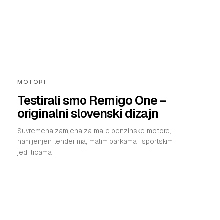
MOTORI
Testirali smo Remigo One –
originalni slovenski dizajn
Suvremena zamjena za male benzinske motore,
namijenjen tenderima, malim barkama i sportskim
jedrilicama