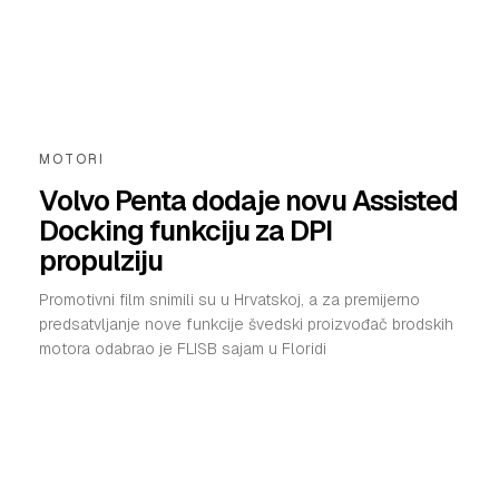
MOTORI
Volvo Penta dodaje novu Assisted
Docking funkciju za DPI
propulziju
Promotivni film snimili su u Hrvatskoj, a za premijerno
predsatvljanje nove funkcije švedski proizvođač brodskih
motora odabrao je FLISB sajam u Floridi