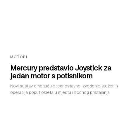
MOTORI
Mercury predstavio Joystick za
jedan motor s potisnikom
Novi sustav omogućuje jednostavno izvođenje složenih
operacija poput okreta u mjestu i bočnog pristajanja