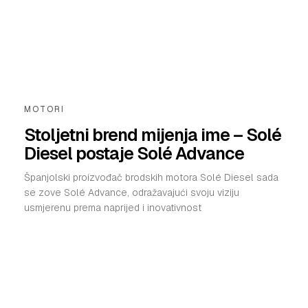
MOTORI
Stoljetni brend mijenja ime – Solé
Diesel postaje Solé Advance
Španjolski proizvođač brodskih motora Solé Diesel sada
se zove Solé Advance, odražavajući svoju viziju
usmjerenu prema naprijed i inovativnost