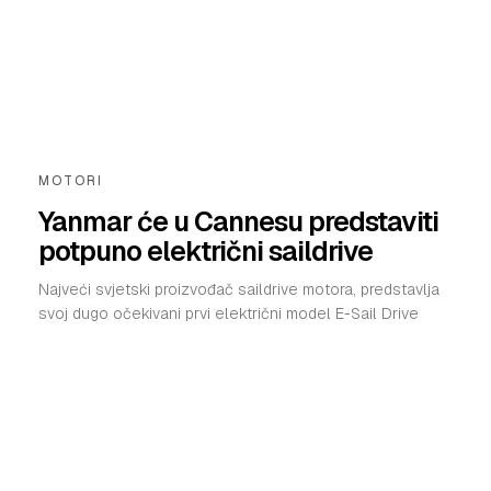
MOTORI
Yanmar će u Cannesu predstaviti
potpuno električni saildrive
Najveći svjetski proizvođač saildrive motora, predstavlja
svoj dugo očekivani prvi električni model E-Sail Drive