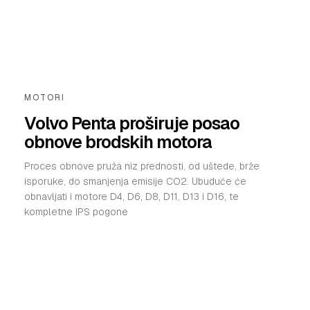
MOTORI
Volvo Penta proširuje posao
obnove brodskih motora
Proces obnove pruža niz prednosti, od uštede, brže
isporuke, do smanjenja emisije CO2. Ubuduće će
obnavljati i motore D4, D6, D8, D11, D13 i D16, te
kompletne IPS pogone