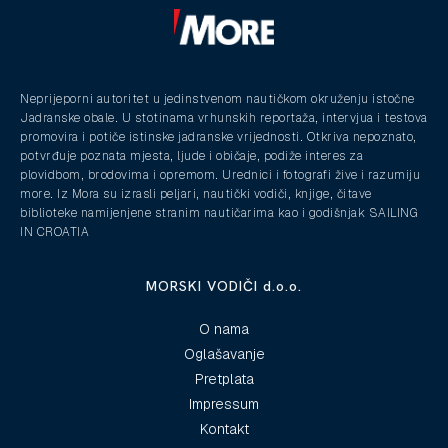
Neprijeporni autoritet u jedinstvenom nautičkom okruženju istočne
Jadranske obale. U stotinama vrhunskih reportaža, intervjua i testova
promovira i potiče istinske jadranske vrijednosti. Otkriva nepoznato,
potvrđuje poznata mjesta, ljude i običaje, podiže interes za
plovidbom, brodovima i opremom. Urednici i fotografi žive i razumiju
more. Iz Mora su izrasli peljari, nautički vodiči, knjige, čitave
biblioteke namijenjene stranim nautičarima kao i godišnjak SAILING
IN CROATIA
MORSKI VODIČI d.o.o.
O nama
Oglašavanje
Pretplata
Impressum
Kontakt