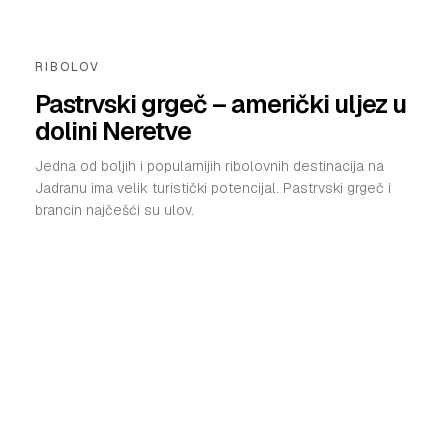
VELIKE PRIČE
PRETPLATA
RIBOLOV
SHOP
Pastrvski grgeč – američki uljez u
dolini Neretve
Jedna od boljih i popularnijih ribolovnih destinacija na
Jadranu ima velik turistički potencijal. Pastrvski grgeč i
brancin najčešći su ulov.