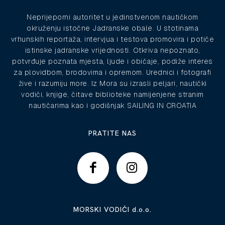
Neprijeporni autoritet u jedinstvenom nautičkom
okruženju istočne Jadranske obale. U stotinama
vrhunskih reportaža, intervjua i testova promovira i potiče
istinske jadranske vrijednosti. Otkriva nepoznato,
potvrđuje poznata mjesta, ljude i običaje, podiže interes
za plovidbom, brodovima i opremom. Urednici i fotografi
žive i razumiju more. Iz Mora su izrasli peljari, nautički
vodiči, knjige, čitave biblioteke namijenjene stranim
nautičarima kao i godišnjak SAILING IN CROATIA
PRATITE NAS
MORSKI VODIČI d.o.o.