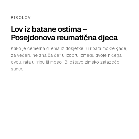
RIBOLOV
Lov iz batane ostima –
Posejdonova reumatična djeca
Kako je čemerna dilema iz dosjetke “u ribara mokre gaće,
za večeru ne zna ča će” u izboru između dvoje ničega
evoluirala u “ribu ili meso” Blještavo zimsko zalazeće
sunce...