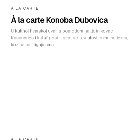
À LA CARTE
À la carte Konoba Dubovica
U kultnoj hvarskoj uvali s pogledom na ljetnikovac
Kasandrića i kulaf gostili smo se tek ulovljenim molićima,
kozicama i lignjicama.
À LA CARTE