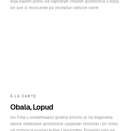
koja baštini jednu od najstarijih creskih gostionica u kojoj
se sve iz mora jede po recepturi njihove none
À LA CARTE
Obala, Lopud
Ivo Frka u sedamnaest godina stvorio je na tragovima
davne obiteljske gostionice uspješan restoran i pri tomu
od pomorca postao kuhar i restorater. Posjetili smo ga