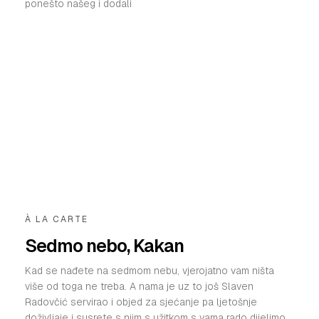
ponešto našeg i dodali
À LA CARTE
Sedmo nebo, Kakan
Kad se nađete na sedmom nebu, vjerojatno vam ništa
više od toga ne treba. A nama je uz to još Slaven
Radovčić servirao i objed za sjećanje pa ljetošnje
doživljaje i susrete s njim s užitkom s vama rado dijelimo