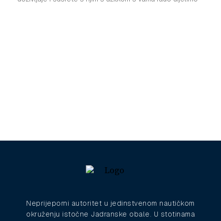
Neprijeporni autoritet u jedinstvenom nautičkom
okruženju istočne Jadranske obale. U stotinama