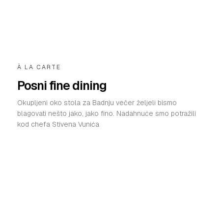
VELIKE PRIČE
PRETPLATA
SHOP
À LA CARTE
Posni fine dining
Okupljeni oko stola za Badnju večer željeli bismo
blagovati nešto jako, jako fino. Nadahnuće smo potražili
kod chefa Stivena Vunića