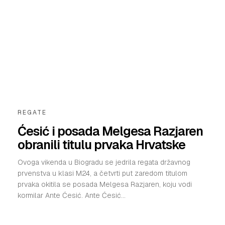
REGATE
Ćesić i posada Melgesa Razjaren
obranili titulu prvaka Hrvatske
Ovoga vikenda u Biogradu se jedrila regata državnog
prvenstva u klasi M24, a četvrti put zaredom titulom
prvaka okitila se posada Melgesa Razjaren, koju vodi
kormilar Ante Ćesić. Ante Ćesić...