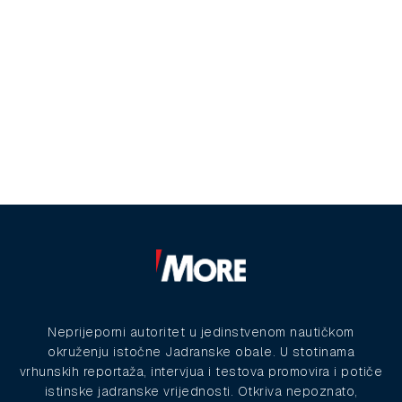
Neprijeporni autoritet u jedinstvenom nautičkom
okruženju istočne Jadranske obale. U stotinama
vrhunskih reportaža, intervjua i testova promovira i potiče
istinske jadranske vrijednosti. Otkriva nepoznato,