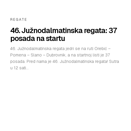
VELIKE PRIČE
REGATE
PRETPLATA
46. Južnodalmatinska regata: 37
SHOP
posada na startu
46. Južnodalmatinska regata jedri se na ruti Orebić –
Pomena – Slano – Dubrovnik, a na startnoj listi je 37
posada. Pred nama je 46. Južnodalmatinska regata! Sutra
u 12 sati...