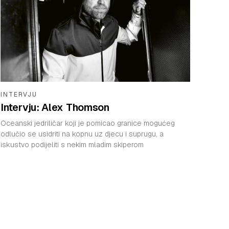
INTERVJU
Intervju: Alex Thomson
Oceanski jedriličar koji je pomicao granice mogućeg
odlučio se usidriti na kopnu uz djecu i suprugu, a
iskustvo podijeliti s nekim mladim skiperom