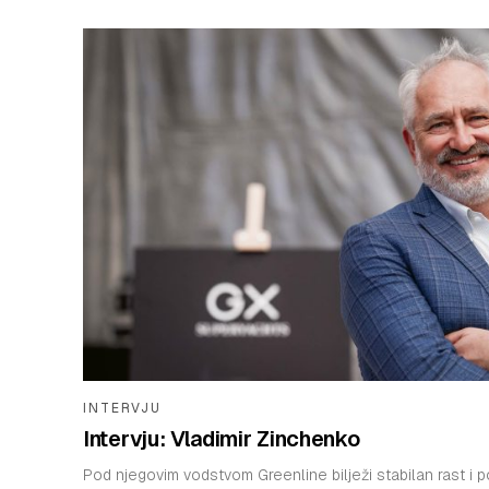
INTERVJU
Intervju: Vladimir Zinchenko
Pod njegovim vodstvom Greenline bilježi stabilan rast i po