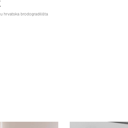
k
 hrvatska brodogradilišta