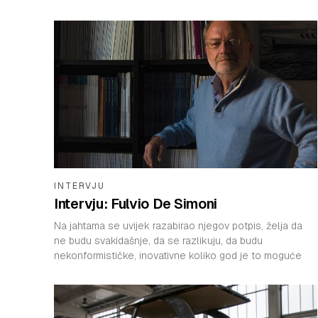
INTERVJU
Intervju: Fulvio De Simoni
Na jahtama se uvijek razabirao njegov potpis, želja da
ne budu svakidašnje, da se razlikuju, da budu
nekonformističke, inovativne koliko god je to moguće