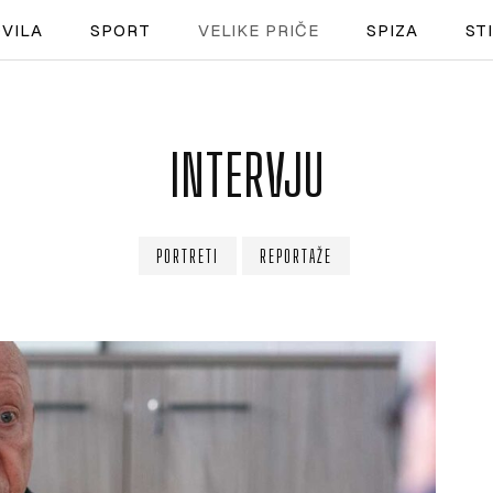
VILA
SPORT
VELIKE PRIČE
SPIZA
ST
NAUTIKA
INTERVJU
SPORT
PLOVILA
PORTRETI
REPORTAŽE
PLOVIDBA
SPIZA
VELIKE PRIČE
PRETPLATA
SHOP