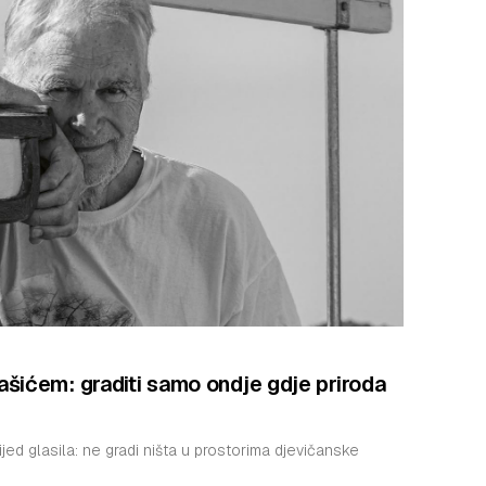
šićem: graditi samo ondje gdje priroda
ijed glasila: ne gradi ništa u prostorima djevičanske