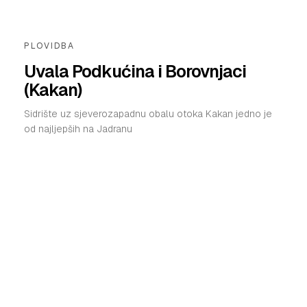
SHOP
PLOVIDBA
Uvala Podkućina i Borovnjaci
(Kakan)
Sidrište uz sjeverozapadnu obalu otoka Kakan jedno je
od najljepših na Jadranu