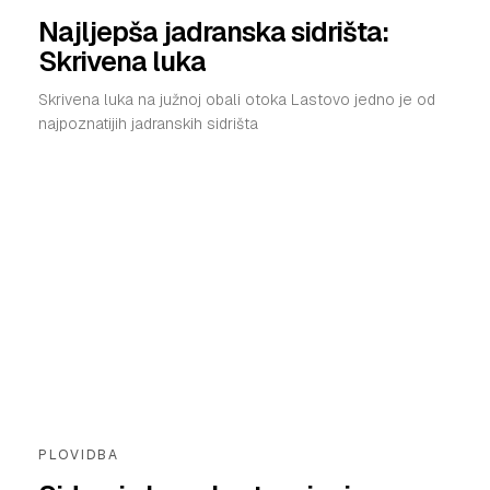
Najljepša jadranska sidrišta:
Skrivena luka
Skrivena luka na južnoj obali otoka Lastovo jedno je od
najpoznatijih jadranskih sidrišta
PLOVIDBA