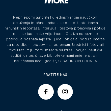
Neprijeporni autoritet u jedinstvenom nautičkom
okruženju istočne Jadranske obale. U stotinama
vrhunskih reportaža, intervjua i testova promovira i potiče
istinske jadranske vrijednosti. Otkriva nepoznato,
potvrđuje poznata mjesta, ljude i običaje, podiže interes
za plovidbom, brodovima i opremom. Urednici i fotografi
žive i razumiju more. Iz Mora su izrasli peljari, nautički
vodiči, knjige, čitave biblioteke namijenjene stranim
nautičarima kao i godišnjak SAILING IN CROATIA
PRATITE NAS