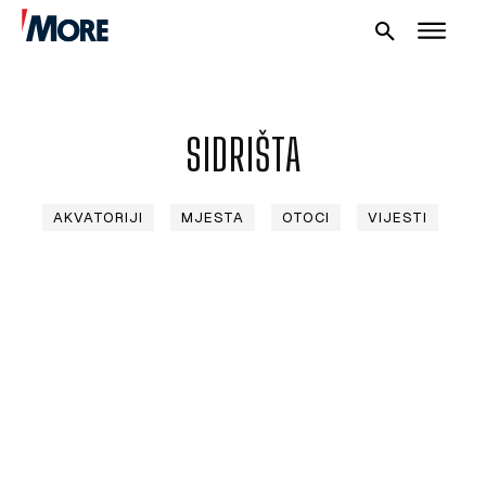
SIDRIŠTA
NAUTIKA
AKVATORIJI
MJESTA
OTOCI
VIJESTI
SPORT
PLOVILA
PLOVIDBA
SPIZA
VELIKE PRIČE
PRETPLATA