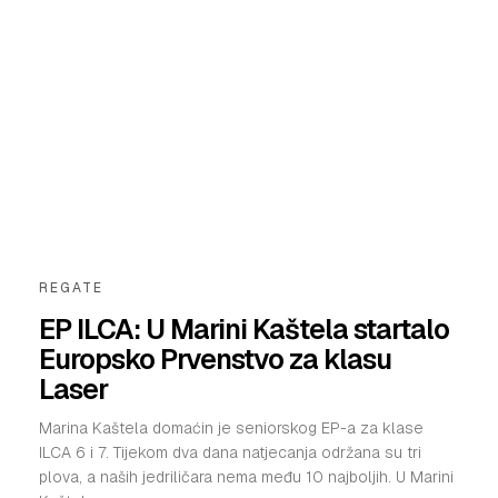
REGATE
EP ILCA: U Marini Kaštela startalo
Europsko Prvenstvo za klasu
Laser
Marina Kaštela domaćin je seniorskog EP-a za klase
ILCA 6 i 7. Tijekom dva dana natjecanja održana su tri
plova, a naših jedriličara nema među 10 najboljih. U Marini