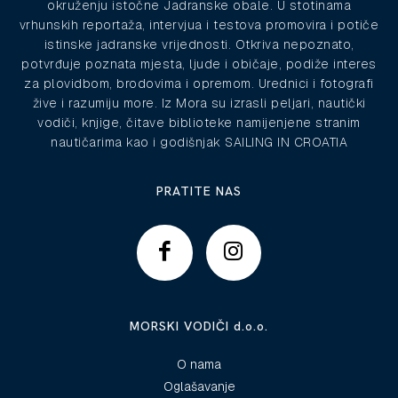
okruženju istočne Jadranske obale. U stotinama
vrhunskih reportaža, intervjua i testova promovira i potiče
istinske jadranske vrijednosti. Otkriva nepoznato,
potvrđuje poznata mjesta, ljude i običaje, podiže interes
za plovidbom, brodovima i opremom. Urednici i fotografi
žive i razumiju more. Iz Mora su izrasli peljari, nautički
vodiči, knjige, čitave biblioteke namijenjene stranim
nautičarima kao i godišnjak SAILING IN CROATIA
PRATITE NAS
MORSKI VODIČI d.o.o.
O nama
Oglašavanje