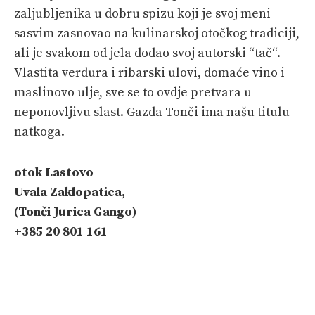
zaljubljenika u dobru spizu koji je svoj meni
SHOP
sasvim zasnovao na kulinarskoj otočkog tradiciji,
ali je svakom od jela dodao svoj autorski “tač“.
Vlastita verdura i ribarski ulovi, domaće vino i
maslinovo ulje, sve se to ovdje pretvara u
neponovljivu slast. Gazda Tonči ima našu titulu
natkoga.
otok Lastovo
Uvala Zaklopatica,
(Tonči Jurica Gango)
+385 20 801 161