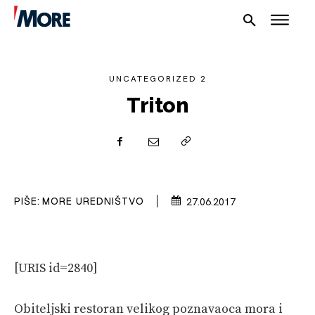
UNCATEGORIZED 2
Triton
NAUTIKA
SPORT
PLOVILA
PIŠE:
MORE UREDNIŠTVO
27.06.2017
PLOVIDBA
SPIZA
[URIS id=2840]
VELIKE PRIČE
Obiteljski restoran velikog poznavaoca mora i
PRETPLATA