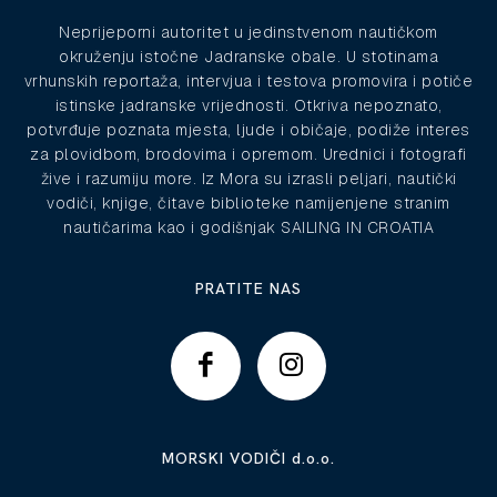
Neprijeporni autoritet u jedinstvenom nautičkom
okruženju istočne Jadranske obale. U stotinama
vrhunskih reportaža, intervjua i testova promovira i potiče
istinske jadranske vrijednosti. Otkriva nepoznato,
potvrđuje poznata mjesta, ljude i običaje, podiže interes
za plovidbom, brodovima i opremom. Urednici i fotografi
žive i razumiju more. Iz Mora su izrasli peljari, nautički
vodiči, knjige, čitave biblioteke namijenjene stranim
nautičarima kao i godišnjak SAILING IN CROATIA
PRATITE NAS
MORSKI VODIČI d.o.o.