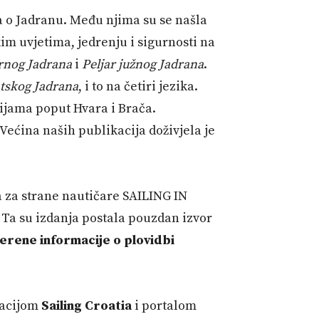
ča o Jadranu. Među njima su se našla
m uvjetima, jedrenju i sigurnosti na
ernog Jadrana
i
Peljar južnog Jadrana
.
tskog Jadrana
, i to na četiri jezika.
cijama poput Hvara i Brača.
 Većina naših publikacija doživjela je
a za strane nautičare SAILING IN
Ta su izdanja postala pouzdan izvor
erene informacije o plovidbi
ikacijom
Sailing Croatia
i portalom