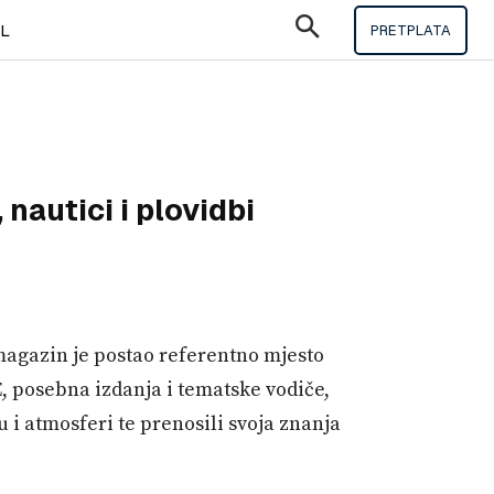
IL
PRETPLATA
nautici i plovidbi
magazin je postao referentno mjesto
, posebna izdanja i tematske vodiče,
u i atmosferi te prenosili svoja znanja