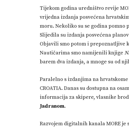
Tijekom godina uredništvo revije MORE
vrijedna izdanja posvećena hrvatski
moru. Nekoliko su se godina pomno pr
Slijedila su izdanja posvećena plano
Objavili smo potom i prepoznatljive 
Nautičarima smo namijenili knjige
Na
barem dva izdanja, a mnoge su od nji
Paralelno s izdanjima na hrvatskome 
CROATIA. Danas su dostupna na osam j
informacija za skipere, vlasnike brodo
Jadranom.
Razvojem digitalnih kanala MORE je sv