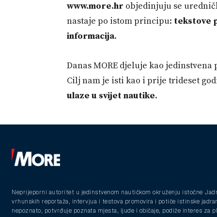
www.more.hr
objedinjuju se uredničk
nastaje po istom principu:
tekstove p
informacija
.
Danas MORE djeluje kao jedinstvena pl
Cilj nam je isti kao i prije trideset go
ulaze u svijet nautike
.
Neprijeporni autoritet u jedinstvenom nautičkom okruženju istočne Jad
vrhunskih reportaža, intervjua i testova promovira i potiče istinske jadra
nepoznato, potvrđuje poznata mjesta, ljude i običaje, podiže interes za 