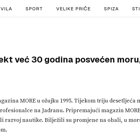
VILA
SPORT
VELIKE PRIČE
SPIZA
ST
NAUTIKA
SPORT
ekt već 30 godina posvećen moru, 
PLOVILA
PLOVIDBA
SPIZA
gazina MORE u ožujku 1995. Tijekom triju desetljeća 
VELIKE PRIČE
 profesionalce na Jadranu. Pripremajući magazin MORE
li razvoj nautike. Bilježili su promjene na obali, u mor
PRETPLATA
om.
SHOP