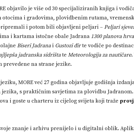
 objavilo je više od 30 specijaliziranih knjiga i vodi
m otocima i gradovima, plovidbenim rutama, vremenski
ipremali i potom bili objavljeni peljari –
Peljari sjev
vima i kartama istočne obale Jadrana
1300 planova
hrva
kolajne
Biseri Jadrana
i
Gustozi đir
te vodiče po destina
jljepša jadranska sidrišta
te
Meteorologija za nautičare
.
h prevedene na strane jezike.
jeziku, MORE već 27 godina objavljuje godišnja izdanj
ezika, s praktičnim savjetima za plovidbu Jadranom. 
va i goste u charteru iz cijelog svijeta koji traže
provj
oje znanje i arhivu prenijelo i u digitalni oblik. Apl