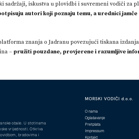
i sadržaji, iskustva u plovidbi i suvremeni vodiči za p
otpisuju autori koji poznaju temu, a urednici jamče 
atforma znanja o Jadranu povezujući tiskana izdanja, d
dina –
pružiti pouzdane, provjerene i razumljive infor
MORSKI VODIČI d.o.o.
O nama
Oglašavanje
ranske obale. U stotinama
Pretplata
nske vrijednosti. Otkriva
Impressum
plovidbom, brodovima i
Kontakt