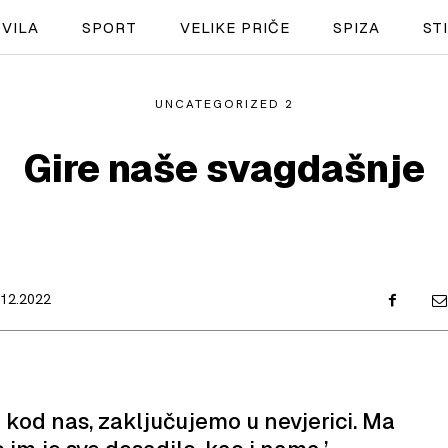
VILA
SPORT
VELIKE PRIČE
SPIZA
ST
UNCATEGORIZED 2
NAUTIKA
Gire naše svagdašnje
SPORT
PLOVILA
PLOVIDBA
.12.2022
SPIZA
VELIKE PRIČE
PRETPLATA
 kod nas, zaključujemo u nevjerici. Ma
SHOP