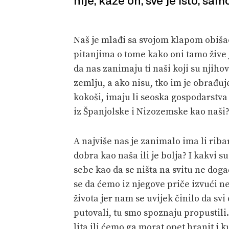
nije, kaže on, sve je isto, sam
Naš je mlađi sa svojom klapom obišao 
pitanjima o tome kako oni tamo žive j
da nas zanimaju ti naši koji su njihovi
zemlju, a ako nisu, tko im je obrađuje?
kokoši, imaju li seoska gospodarstva 
iz Španjolske i Nizozemske kao naši? K
A najviše nas je zanimalo ima li ribara
dobra kao naša ili je bolja? I kakvi su l
sebe kao da se ništa na svitu ne dog
se da ćemo iz njegove priče izvući n
života jer nam se uvijek činilo da sv
putovali, tu smo spoznaju propustili. 
lita ili ćemo ga morat opet hranit i k