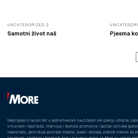
UNCATEGORIZED 2
UNCATEGORI
Samotni život naš
Pjesma ko
Neprijeporni autoritet u jedinstvenom nautičkom okruženju istočne Jad
vrhunskih reportaža, intervjua i testova promovira i potiče istinske jadra
nepoznato, potvrđuje poznata mjesta, ljude i običaje, podiže interes za 
opremom. Urednici i fotografi žive i razumiju more. Iz Mora su izrasli pelja