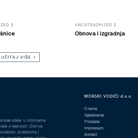
ZED 2
UNCATEGORIZED 2
šnice
Obnova i izgradnja
UČITAJ VIŠE
MORSKI VODIČI d.o.o.
O nama
Oglašavanje
ranske obale. U stotinama
Pretplata
nske vrijednosti. Otkriva
Impressum
plovidbom, brodovima i
Kontakt
ri, nautički vodiči, knjige,