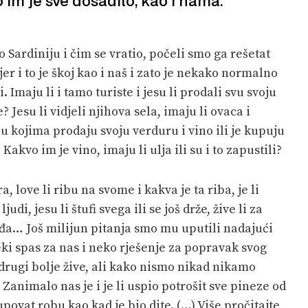
o im je sve dosadilo, kao i nama.’
Sardiniju i čim se vratio, počeli smo ga rešetat
er i to je škoj kao i naš i zato je nekako normalno
. Imaju li i tamo turiste i jesu li prodali svu svoju
 Jesu li vidjeli njihova sela, imaju li ovaca i
u kojima prodaju svoju verduru i vino ili je kupuju
akvo im je vino, imaju li ulja ili su i to zapustili?
, love li ribu na svome i kakva je ta riba, je li
judi, jesu li štufi svega ili se još drže, žive li za
ađa… Još milijun pitanja smo mu uputili nadajući
eki spas za nas i neko rješenje za popravak svog
i drugi bolje žive, ali kako nismo nikad nikamo
Zanimalo nas je i je li uspio potrošit sve pineze od
upovat robu kao kad je bio dite. (…) Više pročitajte