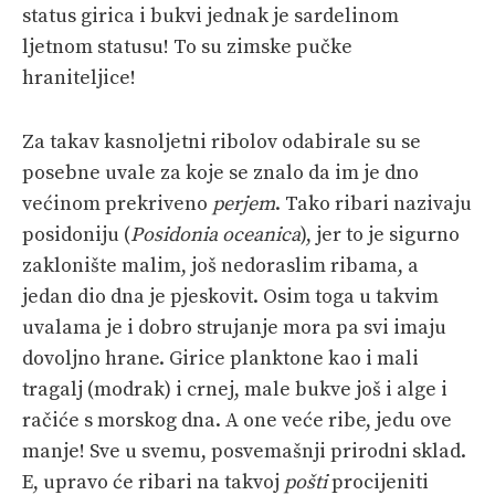
status girica i bukvi jednak je sardelinom
ljetnom statusu! To su zimske pučke
hraniteljice!
Za takav kasnoljetni ribolov odabirale su se
posebne uvale za koje se znalo da im je dno
većinom prekriveno
perjem
. Tako ribari nazivaju
posidoniju (
Posidonia oceanica
), jer to je sigurno
zaklonište malim, još nedoraslim ribama, a
jedan dio dna je pjeskovit. Osim toga u takvim
uvalama je i dobro strujanje mora pa svi imaju
dovoljno hrane. Girice planktone kao i mali
tragalj (modrak) i crnej, male bukve još i alge i
račiće s morskog dna. A one veće ribe, jedu ove
manje! Sve u svemu, posvemašnji prirodni sklad.
E, upravo će ribari na takvoj
pošti
procijeniti