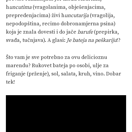
h
uncutima
(vragolanima, obješenjacima,
prepredenjacima) živi h
uncutarija
(vragolija,
nepodopština, recimo dobronamjerna psina)
koja je znala dovesti i do jače
barufe
(prepirka,
svađa, tučnjava). A glasi:
Je bateja na peškariju
!?
Što vam je sve potrebno za ovu delicioznu
marendu? Rukovet bateja po osobi, ulje za
friganje (prženje), sol, salata, kruh, vino. Dobar
tek!