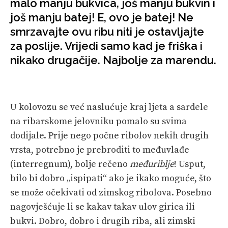
malo manju bukvica, još manju bukvin i
još manju batej! E, ovo je batej! Ne
VELIKE PRIČE
smrzavajte ovu ribu niti je ostavljajte
PRETPLATA
za poslije. Vrijedi samo kad je friška i
nikako drugačije. Najbolje za marendu.
SHOP
U kolovozu se već naslućuje kraj ljeta a sardele
na ribarskome jelovniku pomalo su svima
dodijale. Prije nego počne ribolov nekih drugih
vrsta, potrebno je prebroditi to međuvlađe
(interregnum), bolje rečeno
međuriblje
! Usput,
bilo bi dobro „ispipati“ ako je ikako moguće, što
se može očekivati od zimskog ribolova. Posebno
nagovješćuje li se kakav takav ulov girica ili
bukvi. Dobro, dobro i drugih riba, ali zimski