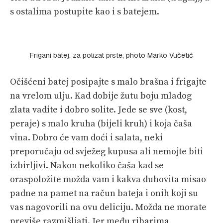
s ostalima postupite kao i s batejem.
Frigani batej, za polizat prste; photo Marko Vučetić
Očišćeni batej posipajte s malo brašna i frigajte
na vrelom ulju. Kad dobije žutu boju mladog
zlata vadite i dobro solite. Jede se sve (kost,
peraje) s malo kruha (bijeli kruh) i koja čaša
vina. Dobro će vam doći i salata, neki
preporučaju od svježeg kupusa ali nemojte biti
izbirljivi. Nakon nekoliko čaša kad se
oraspoložite možda vam i kakva duhovita misao
padne na pamet na račun bateja i onih koji su
vas nagovorili na ovu deliciju. Možda ne morate
previše razmišljati. Jer među ribarima,