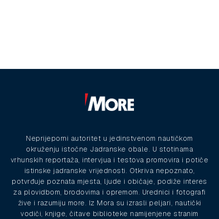
Neprijeporni autoritet u jedinstvenom nautičkom
okruženju istočne Jadranske obale. U stotinama
vrhunskih reportaža, intervjua i testova promovira i potiče
istinske jadranske vrijednosti. Otkriva nepoznato,
potvrđuje poznata mjesta, ljude i običaje, podiže interes
za plovidbom, brodovima i opremom. Urednici i fotografi
žive i razumiju more. Iz Mora su izrasli peljari, nautički
vodiči, knjige, čitave biblioteke namijenjene stranim