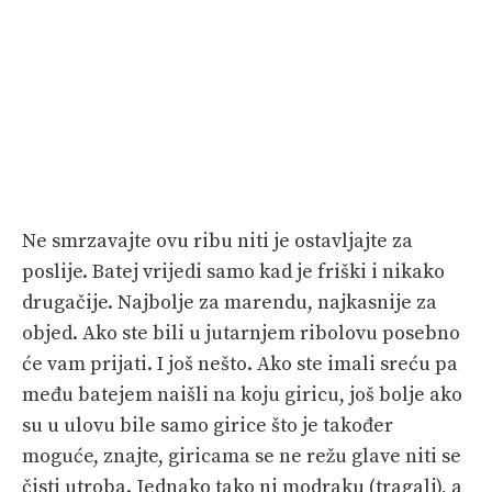
Ne smrzavajte ovu ribu niti je ostavljajte za
poslije. Batej vrijedi samo kad je friški i nikako
drugačije. Najbolje za marendu, najkasnije za
objed. Ako ste bili u jutarnjem ribolovu posebno
će vam prijati. I još nešto. Ako ste imali sreću pa
među batejem naišli na koju giricu, još bolje ako
su u ulovu bile samo girice što je također
moguće, znajte, giricama se ne režu glave niti se
čisti utroba. Jednako tako ni modraku (tragalj), a