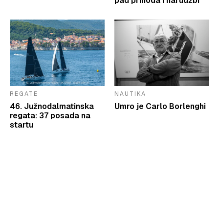
pad prihoda i narudžbi
REGATE
NAUTIKA
46. Južnodalmatinska
Umro je Carlo Borlenghi
regata: 37 posada na
startu