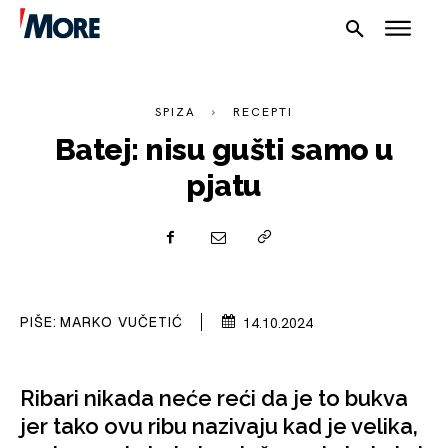
SPIZA
RECEPTI
Batej: nisu gušti samo u
pjatu
NAUTIKA
SPORT
PIŠE:
MARKO VUČETIĆ
14.10.2024
PLOVILA
Ribari nikada neće reći da je to bukva
PLOVIDBA
jer tako ovu ribu nazivaju kad je velika,
SPIZA