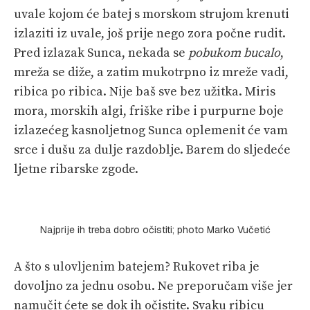
uvale kojom će batej s morskom strujom krenuti
izlaziti iz uvale, još prije nego zora počne rudit.
Pred izlazak Sunca, nekada se
pobukom bucalo
,
mreža se diže, a zatim mukotrpno iz mreže vadi,
ribica po ribica. Nije baš sve bez užitka. Miris
mora, morskih algi, friške ribe i purpurne boje
izlazećeg kasnoljetnog Sunca oplemenit će vam
srce i dušu za dulje razdoblje. Barem do sljedeće
ljetne ribarske zgode.
Najprije ih treba dobro očistiti; photo Marko Vučetić
A što s ulovljenim batejem? Rukovet riba je
dovoljno za jednu osobu. Ne preporučam više jer
namučit ćete se dok ih očistite. Svaku ribicu