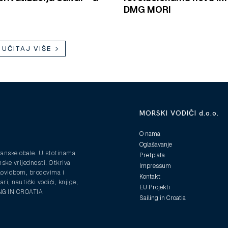
DMG MORI
UČITAJ VIŠE
MORSKI VODIČI d.o.o.
O nama
Oglašavanje
ranske obale. U stotinama
Pretplata
nske vrijednosti. Otkriva
Impressum
plovidbom, brodovima i
Kontakt
ri, nautički vodiči, knjige,
EU Projekti
ING IN CROATIA
Sailing in Croatia