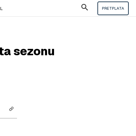
IL
PRETPLATA
šta sezonu