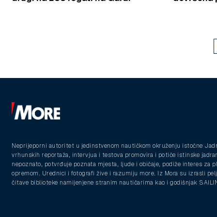
Neprijeporni autoritet u jedinstvenom nautičkom okruženju istočne Jad
vrhunskih reportaža, intervjua i testova promovira i potiče istinske jadra
nepoznato, potvrđuje poznata mjesta, ljude i običaje, podiže interes za 
opremom. Urednici i fotografi žive i razumiju more. Iz Mora su izrasli pelja
čitave biblioteke namijenjene stranim nautičarima kao i godišnjak SAIL