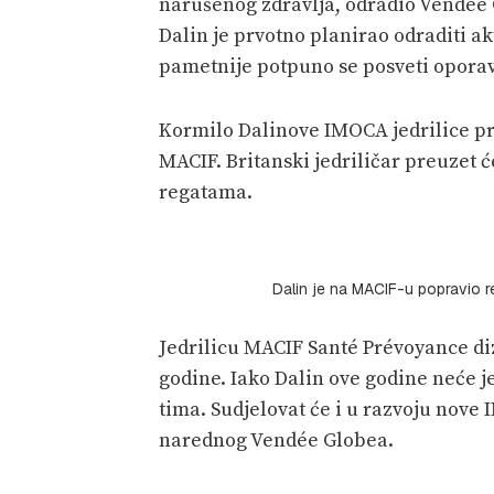
narušenog zdravlja, odradio Vendée 
Dalin je prvotno planirao odraditi ak
pametnije potpuno se posveti opora
Kormilo Dalinove IMOCA jedrilice pr
MACIF. Britanski jedriličar preuzet
regatama.
Dalin je na MACIF-u popravio 
Jedrilicu MACIF Santé Prévoyance di
godine. Iako Dalin ove godine neće je
tima. Sudjelovat će i u razvoju nove 
narednog Vendée Globea.