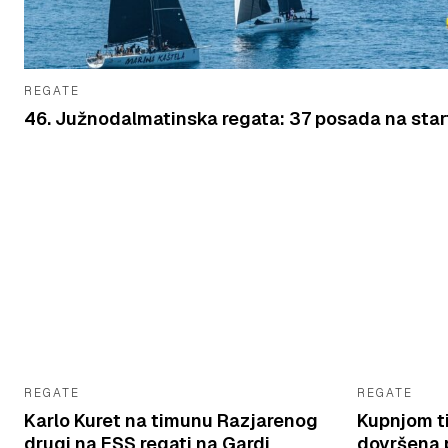
REGATE
46. Južnodalmatinska regata: 37 posada na star
REGATE
REGATE
Karlo Kuret na timunu Razjarenog
Kupnjom t
drugi na ESS regati na Gardi
dovršena p