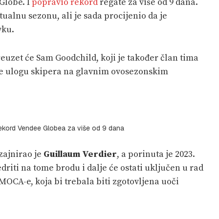
Globe. I
popravio rekord
regate za više od 9 dana.
tualnu sezonu, ali je sada procijenio da je
vku.
euzet će Sam Goodchild, koji je također član tima
 će ulogu skipera na glavnim ovosezonskim
rekord Vendee Globea za više od 9 dana
zajnirao je
Guillaum Verdier
, a porinuta je 2023.
driti na tome brodu i dalje će ostati uključen u rad
IMOCA-e, koja bi trebala biti zgotovljena uoči