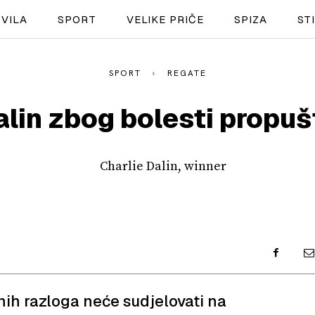
VILA
SPORT
VELIKE PRIČE
SPIZA
ST
SPORT
REGATE
NAUTIKA
alin zbog bolesti propu
SPORT
PLOVILA
PLOVIDBA
SPIZA
VELIKE PRIČE
PRETPLATA
nih razloga neće sudjelovati na
SHOP