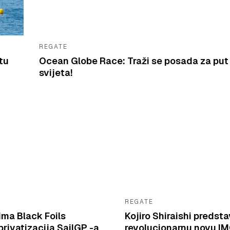
REGATE
tu
Ocean Globe Race: Traži se posada za put
svijeta!
REGATE
ima Black Foils
Kojiro Shiraishi predsta
rivatizacija SailGP -a
revolucionarnu novu I