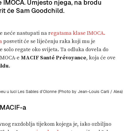
 IMOCA. Umjesto njega, na brodu
it će Sam Goodchild.
e neće nastupati na r
egatama klase IMOCA.
a
posvetit će se liječenju raka koji mu je
že solo regate oko svijeta. Ta odluka dovela do
 IMOCA-e
MACIF Santé Prévoyance
, koja će ove
ldu
.
u u luci Les Sables d’Olonne (Photo by Jean-Louis Carli / Alea)
 MACIF-a
nog razdoblja tijekom kojega je, iako ozbiljno