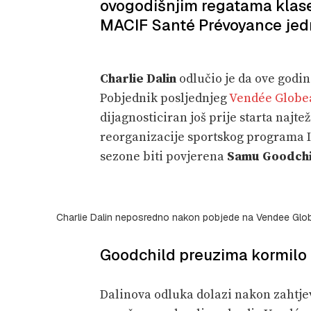
ovogodišnjim regatama klase
MACIF Santé Prévoyance jedr
Charlie Dalin
odlučio je da ove godin
Pobjednik posljednjeg
Vendée Globe
dijagnosticiran još prije starta najte
reorganizacije sportskog programa
sezone biti povjerena
Samu Goodchi
Charlie Dalin neposredno nakon pobjede na Vendee Globe
Goodchild preuzima kormilo
Dalinova odluka dolazi nakon zahtjev