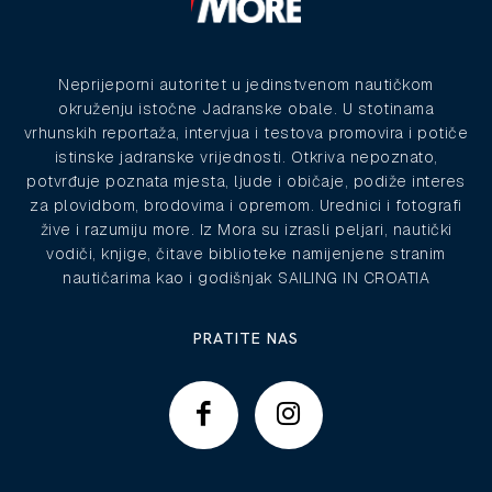
Neprijeporni autoritet u jedinstvenom nautičkom
okruženju istočne Jadranske obale. U stotinama
vrhunskih reportaža, intervjua i testova promovira i potiče
istinske jadranske vrijednosti. Otkriva nepoznato,
potvrđuje poznata mjesta, ljude i običaje, podiže interes
za plovidbom, brodovima i opremom. Urednici i fotografi
žive i razumiju more. Iz Mora su izrasli peljari, nautički
vodiči, knjige, čitave biblioteke namijenjene stranim
nautičarima kao i godišnjak SAILING IN CROATIA
PRATITE NAS