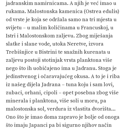
jadranskim namirnicama. A njih je već imao u
rukama. Malostonska kamenica (Ostrea edulis)
od vrste je koja se održala samo na tri mjesta u
svijetu – u malim količinama u Francuskoj, u
Istri i Malostonskom zaljevu. Zbog miješanja
slatke i slane vode, utoka Neretve, izvora
Trebišnjice u Bistrini te snažnih kurenata u
zaljevu postoji stotinjak vrsta planktona više
nego što ih uobičajeno ima u Jadranu. Stoga je
jedinstvenog i očaravajućeg okusa. A to je i riba
iz našeg dijela Jadrana – tuna koju i sam lovi,
zubaci, orhani, cipoli – opet posebna zbog više
minerala i planktona, više soli u moru, pa
malostonska sol, verdura iz vlastita dvorišta…
Ono što je imao doma zapravo je bolje od onoga
što imaju Japanci pa bi sigurno njihov način