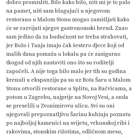
dobro promisliti. Bilo kako bilo, niti mi je to palo
na pamet, niti sam blagujući u njegovom
restoranu u Malom Stonu mogao zamišljati kako
će se razvijati njegov gastronomski brend. Znao
sam jedino da za budućnost ne treba strahovati,
jer Božo i Tanja imaju čak šestero djece koji od
malih dana pomažu u lokalu pa će zasigurno
tkogod od njih nastaviti ono što su roditelji
započeli. A nije toga bilo malo jer tih su godina
krenuli u ekspanziju pa su uz Bota Šaru u Malom
Stonu otvorili restorane u Splitu, na Bačvicama, a
potom u Zagrebu, najprije na Novoj Vesi, a onda
se preselili u Zvonimirovu ulicu. Svi su oni
njegovali prepoznatljivu Šarinu kuhinju poznatu
po najboljoj kamenici na svijetu, vrhunskoj ribi i
rakovima, stonskim rižotima, odličnom mesu,