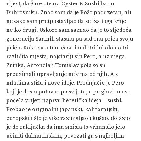
vijest, da Šare otvara Oyster & Sushi bar u
Dubrovniku. Znao sam da je Božo poduzetan, ali
nekako sam pretpostavljao da se iza toga krije
netko drugi. Uskoro sam saznao da je to sljedeća
generacija Šarinih stasala pa sad ona priča svoju
priču. Kako su u tom času imali tri lokala na tri
različita mjesta, najstariji sin Pero, a uz njega
Zrinka, Antonela i Tomislav polako su
preuzimali upravljanje nekima od njih. A s
mladima stižu i nove ideje. Prednjačio je Pero
koji je dosta putovao po svijetu, a po glavi mu se
počela vrtjeti naprvu heretička ideja – sushi.
Probao je originalni japanski, kalifornijski,
europski i što je više razmišljao i kušao, dolazio
je do zaključka da ima smisla to vrhunsko jelo
učiniti dalmatinskim, povezati ga s najboljim