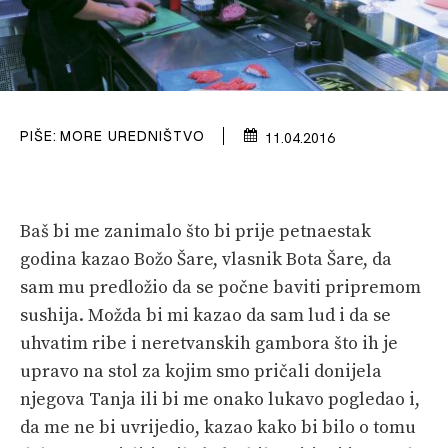
VELIKE PRIČE
PRETPLATA
SHOP
PIŠE:
MORE UREDNIŠTVO
11.04.2016
Baš bi me zanimalo što bi prije petnaestak
godina kazao Božo Šare, vlasnik Bota Šare, da
sam mu predložio da se počne baviti pripremom
sushija. Možda bi mi kazao da sam lud i da se
uhvatim ribe i neretvanskih gambora što ih je
upravo na stol za kojim smo pričali donijela
njegova Tanja ili bi me onako lukavo pogledao i,
da me ne bi uvrijedio, kazao kako bi bilo o tomu