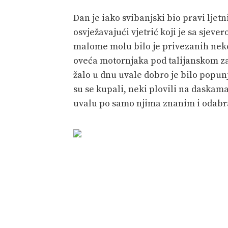
Dan je iako svibanjski bio pravi ljetn
osvježavajući vjetrić koji je sa sjev
malome molu bilo je privezanih neko
oveća motornjaka pod talijanskom za
žalo u dnu uvale dobro je bilo popu
su se kupali, neki plovili na daskama
uvalu po samo njima znanim i odab