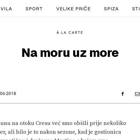
VILA
SPORT
VELIKE PRIČE
SPIZA
ST
À LA CARTE
NAUTIKA
Na moru uz more
SPORT
PLOVILA
PLOVIDBA
.06.2018
SPIZA
VELIKE PRIČE
unu na otoku Cresu već smo obišli prije nekoliko
PRETPLATA
er, ali bilo je to nakon sezone, kad je gostionica
SHOP