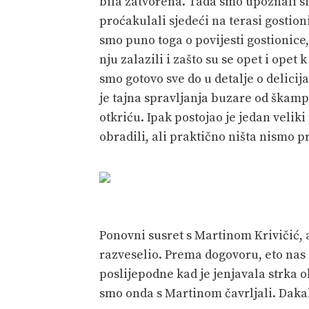
bila zatvorena. Tada smo upoznali s
proćakulali sjedeći na terasi gostion
smo puno toga o povijesti gostionice, 
nju zalazili i zašto su se opet i opet
smo gotovo sve do u detalje o delicij
je tajna spravljanja buzare od škamp
otkriću. Ipak postojao je jedan veli
obradili, ali praktično ništa nismo pr
Ponovni susret s Martinom Krivičić, 
razveselio. Prema dogovoru, eto nas
poslijepodne kad je jenjavala strka o
smo onda s Martinom čavrljali. Daka