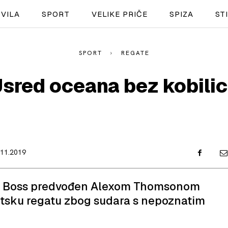
VILA
SPORT
VELIKE PRIČE
SPIZA
ST
SPORT
REGATE
NAUTIKA
sred oceana bez kobili
SPORT
PLOVILA
PLOVIDBA
.11.2019
SPIZA
VELIKE PRIČE
go Boss predvođen Alexom Thomsonom
antsku regatu zbog sudara s nepoznatim
PRETPLATA
SHOP