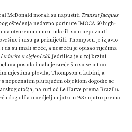
eal McDonald morali su napustiti
Transat Jacques
bog oštećenja nedavno porinute IMOCA 60 high-
rova na otvorenom moru udarili su u nepoznati
površine i nisu ga primijetili. Thompson je izjavio
i da su imali sreće, a nesreću je opisao riječima
 udarite u cigleni zid
. Jedrilica je u toj brzini
vočlana posada imala je sreće što su se u tom
rnim mjestima plovila, Thompson u kabini, a
r s nepoznatim plutajućim objektom dogodio se
arskog otočja, na ruti od Le Harve prema Brazilu.
ća dogodila u nedjelju ujutro u 9:37 ujutro prema