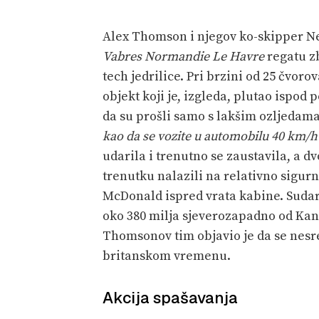
Alex Thomson i njegov ko-skipper N
Vabres Normandie Le Havre
regatu z
tech jedrilice. Pri brzini od 25 čvo
objekt koji je, izgleda, plutao ispod 
da su prošli samo s lakšim ozljedama 
kao da se vozite u automobilu 40 km/h i
udarila i trenutno se zaustavila, a d
trenutku nalazili na relativno sigu
McDonald ispred vrata kabine. Suda
oko 380 milja sjeverozapadno od Kan
Thomsonov tim objavio je da se nesre
britanskom vremenu.
Akcija spašavanja