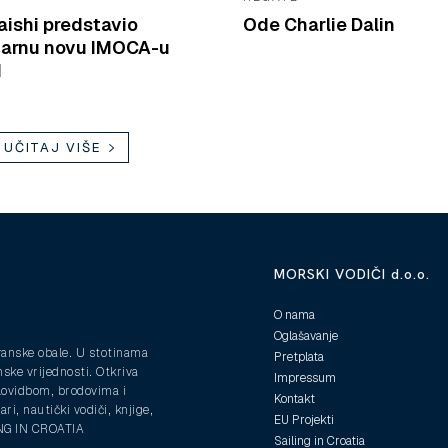
raishi predstavio
Ode Charlie Dalin
narnu novu IMOCA-u
I
UČITAJ VIŠE
MORSKI VODIČI d.o.o.
O nama
Oglašavanje
ranske obale. U stotinama
Pretplata
nske vrijednosti. Otkriva
Impressum
plovidbom, brodovima i
Kontakt
ri, nautički vodiči, knjige,
EU Projekti
ING IN CROATIA
Sailing in Croatia