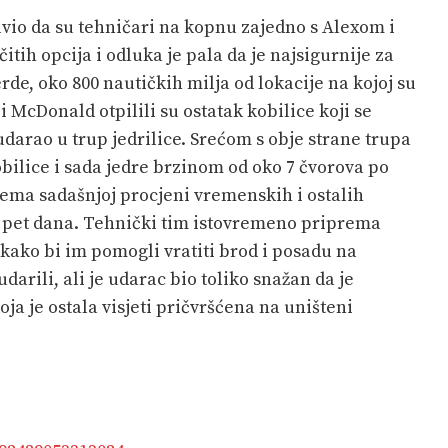
vio da su tehničari na kopnu zajedno s Alexom i
itih opcija i odluka je pala da je najsigurnije za
de, oko 800 nautičkih milja od lokacije na kojoj su
 McDonald otpilili su ostatak kobilice koji se
arao u trup jedrilice. Srećom s obje strane trupa
obilice i sada jedre brzinom od oko 7 čvorova po
ema sadašnjoj procjeni vremenskih i ostalih
 za pet dana. Tehnički tim istovremeno priprema
kako bi im pomogli vratiti brod i posadu na
udarili, ali je udarac bio toliko snažan da je
oja je ostala visjeti pričvršćena na uništeni