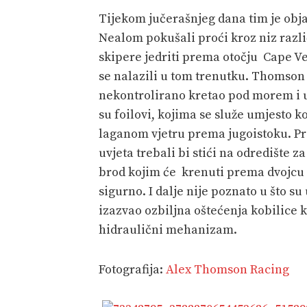
Tijekom jučerašnjeg dana tim je obja
Nealom pokušali proći kroz niz različ
skipere jedriti prema otočju Cape Ver
se nalazili u tom trenutku. Thomson i
nekontrolirano kretao pod morem i ud
su foilovi, kojima se služe umjesto k
laganom vjetru prema jugoistoku. Pr
uvjeta trebali bi stići na odredište
brod kojim će krenuti prema dvojcu 
sigurno. I dalje nije poznato u što su 
izazvao ozbiljna oštećenja kobilice k
hidraulični mehanizam.
Fotografija:
Alex Thomson Racing