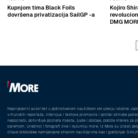
Kupnjom tima Black Foils
Kojiro Shi
dovršena privatizacija SailGP -a
revolucio
DMG MOR
Neprijeporni autoritet u jedinstvenom nautičkom okruženju istočne Jad
vrhunskih reportaža, intervjua i testova promovira i potiče istinske jadra
nepoznato, potvrđuje poznata mjesta, ljude i običaje, podiže interes za 
opremom. Urednici i fotografi žive i razumiju more. Iz Mora su izrasli pelja
čitave biblioteke namijenjene stranim nautičarima kao i godišnjak SAIL