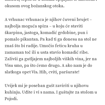
okusom ovog božanskog otoka.
A vrhunac vrhunaca je njihov čuveni brujet –
najbolja moguća spiza – u koju će staviti
škarpinu, jastoga, komadić grdobine, pun i
pomalo pikantan. Pa kad ti ga donesu na stol ne
znaš što bi radije. Umočio feticu kruha u
zamaman toč ili u usta stavio komadić ribe.
Zalivši ga gutljajem najboljih viških vina, jer na
Visu smo, pa što ćemo drugo. A ako nam je do
slatkoga opet Vis. Hib, cviti, paršurate!
Uvijek mi je poseban gušt zaviriti u njihovu
kuhinju. Uđite i vi s nama. I guštajte za stolom u
Pojodi.