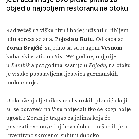
VELIKE PRIČE
objed u najboljem restoranu na otoku
PRETPLATA
Kad vežeš uz višku rivu i hoćeš uživati u ribljem
SHOP
jelu adresa se zna.
Pojoda u Kutu.
Od kada se
Zoran Brajčić
, zajedno sa suprugom
Vesnom
kuharski vratio na Vis 1994 godine, najprije
u
Lambik
a pet godina kasnije u
Pojodu
, na otoku
je visoko poostavljena ljestvica gurmanskih
nadmetanja.
U okruženju ljetnikovaca hvarskih plemića koji
su se boraveći na Visu natjecali tko će koga bolje
ugostiti Zoran je tragao za jelima koja će
povezati ovo naše i njihovo doba. I našao ih je u
inventivno skrojenoj kuhinji duboko