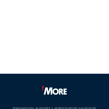
Neprijeporni autoritet u jedinstvenom nautičkom