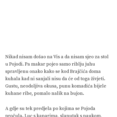
Nikad nisam došao na Vis a da nisam sjeo za stol
u Pojodi. Pa makar pojeo samo riblju juhu
spravljenu onako kako se kod Brajčića doma
kuhala kad ni sanjali nisu da će od toga živjeti.
Gustu, neodoljiva okusa, punu komadića bijele
kuhane ribe, pomalo nalik na bujon.
A gdje su tek predjela po kojima se Pojoda
pročula. Luc s kaparima, slanutak s paukom,