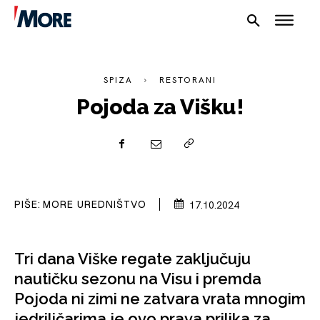
SPIZA
RESTORANI
Pojoda za Višku!
NAUTIKA
PIŠE:
MORE UREDNIŠTVO
17.10.2024
SPORT
PLOVILA
Tri dana Viške regate zaključuju
PLOVIDBA
nautičku sezonu na Visu i premda
Pojoda ni zimi ne zatvara vrata mnogim
SPIZA
jedriličarima je ovo prava prilika za