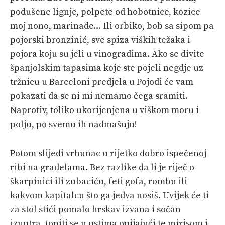
podušene lignje, polpete od hobotnice, kozice
moj nono, marinade… Ili orbiko, bob sa sipom pa
pojorski bronzinić, sve spiza viških težaka i
pojora koju su jeli u vinogradima. Ako se divite
španjolskim tapasima koje ste pojeli negdje uz
tržnicu u Barceloni predjela u Pojodi će vam
pokazati da se ni mi nemamo čega sramiti.
Naprotiv, toliko ukorijenjena u viškom moru i
polju, po svemu ih nadmašuju!
Potom slijedi vrhunac u rijetko dobro ispečenoj
ribi na gradelama. Bez razlike da li je riječ o
škarpinici ili zubaciću, feti gofa, rombu ili
kakvom kapitalcu što ga jedva nosiš. Uvijek će ti
za stol stići pomalo hrskav izvana i sočan
iznutra, topiti se u ustima opijajući te mirisom i