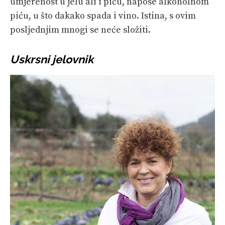
umjerenost u jelu ali i piću, napose alkoholnom
piću, u što dakako spada i vino. Istina, s ovim
posljednjim mnogi se neće složiti.
Uskrsni jelovnik