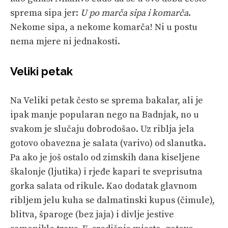
sprema sipa jer:
U po marča sipa i komarča
.
Nekome sipa, a nekome komarča! Ni u postu
nema mjere ni jednakosti.
Veliki petak
Na Veliki petak često se sprema bakalar, ali je
ipak manje popularan nego na Badnjak, no u
svakom je slučaju dobrodošao. Uz riblja jela
gotovo obavezna je salata (varivo) od slanutka.
Pa ako je još ostalo od zimskih dana kiseljene
škalonje (ljutika) i rjeđe kapari te sveprisutna
gorka salata od rikule. Kao dodatak glavnom
ribljem jelu kuha se dalmatinski kupus (čimule),
blitva, šparoge (bez jaja) i divlje jestive