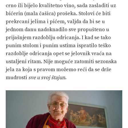
crno ili bijelo kvalitetno vino, sada zasladiti uz
bićerin (mala čašica) prošeka. Stolovi će biti
prekrcani jelima i pićem, valjda da bi se u
jednom danu nadoknadilo sve propušteno u
prijašnjem razdoblju odricanja. I kad se tako
punim stolom i punim ustima ispratilo teško
razdoblje odricanja opet se jelovnik vraća na
ustaljeni ritam. Nije moguće zatomiti sezonska
jela za koja s pravom možemo reći da se drže
mudrosti
sve u svoj štajun
.