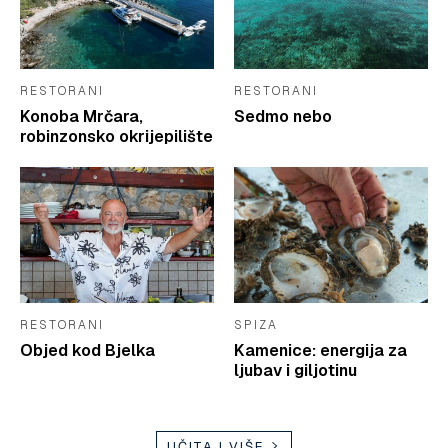
RESTORANI
RESTORANI
Konoba Mrčara,
Sedmo nebo
robinzonsko okrijepilište
RESTORANI
SPIZA
Objed kod Bjelka
Kamenice: energija za
ljubav i giljotinu
UČITAJ VIŠE