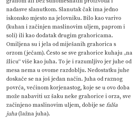
grahom ali bez suhomesnatih proizvoda i
nadasve slanutkom. Slanutak čak ima jedno
iskonsko mjesto na jelovniku. Bilo kao varivo
(kuhan i začinjen maslinovim uljem, paprom i
soli) ili kao dodatak drugim grahoricama.
Omiljena su i jela od miješanih grahorica s
orzom (ječam). Često se sve grahorice kuhaju „na
žlicu“ više kao juha. To je i razumljivo jer juhe od
mesa nema u ovome razdoblju. Nedostatku juhe
doskače se na još jedan način. Juha od raznog
povrća, većinom korjenastog, koje se u ovo doba
može nabaviti uz šaku neke grahorice i orza, sve
začinjeno maslinovim uljem, dobije se
falša
juha
(lažna juha).