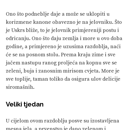
Ono što podneblje daje a može se uklopiti u
korizmene kanone obavezno je na jelovniku. Što
je Uskrs bliže, to je jelovnik primjereniji postu i
odricanju. Ono što daju zemlja i more u ovo doba
godine, a primjereno je uzusima razdoblja, naći
će se na posnom stolu. Prema kraju zime i sve
jačem nastupu ranog proljeća na kopnu sve se
zeleni, buja i zanosnim mirisom cvjeta. More je
sve toplije, taman toliko da osigura ulov delicije
siromašnih.
Veliki tjedan
U cijelom ovom razdoblju posve su izostavljena
mesna jela, a prvenstvo je dano zelenom i