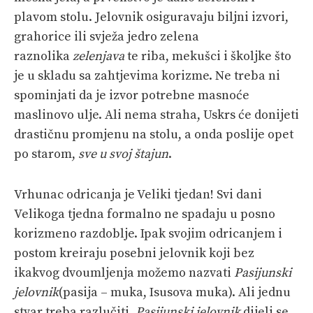
plavom stolu. Jelovnik osiguravaju biljni izvori,
grahorice ili svježa jedro zelena
raznolika
zelenjava
te riba, mekušci i školjke što
je u skladu sa zahtjevima korizme. Ne treba ni
spominjati da je izvor potrebne masnoće
maslinovo ulje. Ali nema straha, Uskrs će donijeti
drastičnu promjenu na stolu, a onda poslije opet
po starom,
sve u svoj štajun
.
Vrhunac odricanja je Veliki tjedan! Svi dani
Velikoga tjedna formalno ne spadaju u posno
korizmeno razdoblje. Ipak svojim odricanjem i
postom kreiraju posebni jelovnik koji bez
ikakvog dvoumljenja možemo nazvati
Pasijunski
jelovnik
(pasija – muka, Isusova muka). Ali jednu
stvar treba razlučiti.
Pasijunski jelovnik
dijeli se