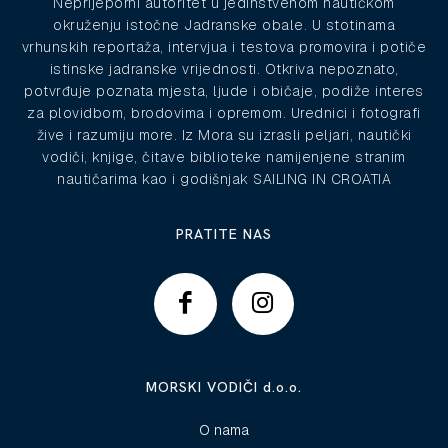
Neprijeporni autoritet u jedinstvenom nautičkom
okruženju istočne Jadranske obale. U stotinama
vrhunskih reportaža, intervjua i testova promovira i potiče
istinske jadranske vrijednosti. Otkriva nepoznato,
potvrđuje poznata mjesta, ljude i običaje, podiže interes
za plovidbom, brodovima i opremom. Urednici i fotografi
žive i razumiju more. Iz Mora su izrasli peljari, nautički
vodiči, knjige, čitave biblioteke namijenjene stranim
nautičarima kao i godišnjak SAILING IN CROATIA
PRATITE NAS
MORSKI VODIČI d.o.o.
O nama