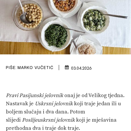
PLOVIDBA
SPIZA
VELIKE PRIČE
PRETPLATA
SHOP
PIŠE:
MARKO VUČETIĆ
03.04.2026
Pravi Pasijunski jelovnik
onaj je od Velikog tjedna.
Nastavak je
Uskrsni jelovnik
koji traje jedan ili u
boljem slučaju i dva dana. Potom
slijedi
Poslijeuskrsni jelovnik
koji je mješavina
prethodna dva i traje dok traje.