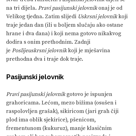
na tri dijela.
Pravi pasijunski jelovnik
onaj je od
Velikog tjedna. Zatim slijedi
Uskrsni jelovnik
koji
traje jedan dan (ili u boljem slučaju ako ostane
hrane i dva dana) i koji nema gotovo nikakvog
dodira s onim prethodnim. Zadnji
je
Poslijeuskrsni jelovnik
koji je mješavina
prethodna dva i traje dok traje.
Pasijunski jelovnik
Pravi pasijunski jelovnik
gotovo je ispunjen
grahoricama. Lećom, mezo bižima (osušen i
raspolovljen grašak), sikiricom (jari grah čiji
plod ima oblik sjekirice), pšenicom,
frementunom (kukuruz), manje klasičnim