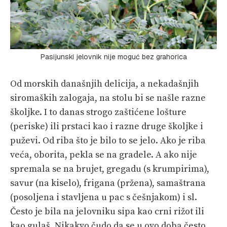
Pasijunski jelovnik nije moguć bez grahorica
Od morskih današnjih delicija, a nekadašnjih
siromaških zalogaja, na stolu bi se našle razne
školjke. I to danas strogo zaštićene lošture
(periske) ili prstaci kao i razne druge školjke i
puževi. Od riba što je bilo to se jelo. Ako je riba
veća, oborita, pekla se na gradele. A ako nije
spremala se na brujet, gregadu (s krumpirima),
savur (na kiselo), frigana (pržena), samaštrana
(posoljena i stavljena u pac s češnjakom) i sl.
Često je bila na jelovniku sipa kao crni rižot ili
kao gulaš. Nikakvo čudo da se u ovo doba često