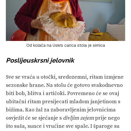
Od kolača na Uskrs carica stola je sirnica
Poslijeuskrsni jelovnik
Sve se vraća u otočki, sredozemni, ritam izmjene
sezonske hrane. Na stolu će gotovo svakodnevno
biti bob, blitva i artičoki. Povremeno će se ovaj
ubitačni ritam presijecati mladom janjetinom s
bižima. Kao žal za zaboravljenim jelovnicima
osvježit će se sjećanje s
divljim zejem
prije nego
što suša, sunce i vrućine sve spale. I šparoge su