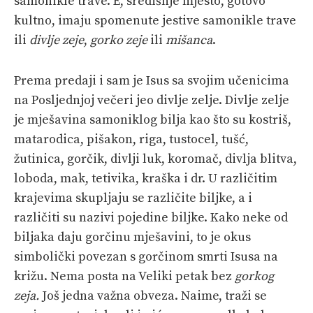
samonikle trave. E, središnje mjesto, gotovo
kultno, imaju spomenute jestive samonikle trave
ili
divlje zeje
,
gorko zeje
ili
mišanca
.
Prema predaji i sam je Isus sa svojim učenicima
na Posljednjoj večeri jeo divlje zelje. Divlje zelje
je mješavina samoniklog bilja kao što su kostriš,
matarodica, pišakon, riga, tustocel, tušć,
žutinica, gorčik, divlji luk, koromač, divlja blitva,
loboda, mak, tetivika, kraška i dr. U različitim
krajevima skupljaju se različite biljke, a i
različiti su nazivi pojedine biljke. Kako neke od
biljaka daju gorčinu mješavini, to je okus
simbolički povezan s gorčinom smrti Isusa na
križu. Nema posta na Veliki petak bez
gorkog
zeja.
Još jedna važna obveza. Naime, traži se