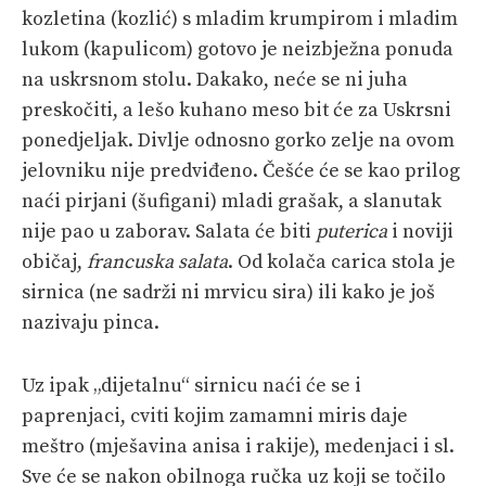
kozletina (kozlić) s mladim krumpirom i mladim
lukom (kapulicom) gotovo je neizbježna ponuda
na uskrsnom stolu. Dakako, neće se ni juha
preskočiti, a lešo kuhano meso bit će za Uskrsni
ponedjeljak. Divlje odnosno gorko zelje na ovom
jelovniku nije predviđeno. Češće će se kao prilog
naći pirjani (šufigani) mladi grašak, a slanutak
nije pao u zaborav. Salata će biti
puterica
i noviji
običaj,
francuska salata
. Od kolača carica stola je
sirnica (ne sadrži ni mrvicu sira) ili kako je još
nazivaju pinca.
Uz ipak „dijetalnu“ sirnicu naći će se i
paprenjaci, cviti kojim zamamni miris daje
meštro (mješavina anisa i rakije), medenjaci i sl.
Sve će se nakon obilnoga ručka uz koji se točilo