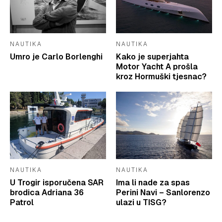
NAUTIKA
NAUTIKA
Umro je Carlo Borlenghi
Kako je superjahta
Motor Yacht A prošla
kroz Hormuški tjesnac?
NAUTIKA
NAUTIKA
U Trogir isporučena SAR
Ima li nade za spas
brodica Adriana 36
Perini Navi – Sanlorenzo
Patrol
ulazi u TISG?