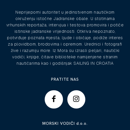
Neprijeporni autoritet u jedinstvenom nautičkom
okruženju istočne Jadranske obale. U stotinama
vrhunskih reportaža, intervjua i testova promovira i potiče
istinske jadranske vrijednosti. Otkriva nepoznato,
potvrđuje poznata mjesta, ljude i običaje, podiže interes
za plovidbom, brodovima i opremom. Urednici i fotografi
žive i razumiju more. Iz Mora su izrasli peljari, nautički
vodiči, knjige, čitave biblioteke namijenjene stranim
nautičarima kao i godišnjak SAILING IN CROATIA
PRATITE NAS
MORSKI VODIČI d.o.o.