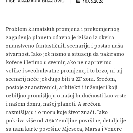
PIŠE:
ANAMARIA BRAJOVIĆ
10.06.2026
VELIKE PRIČE
PRETPLATA
Problem klimatskih promjena i prekomjernog
SHOP
zagađenja planeta odavno je izišao iz okvira
znanstveno-fantastičnih scenarija i postao naša
stvarnost. Iako još nismo u situaciji da pakiramo
kofere i letimo u svemir, ako ne napravimo
velike i sveobuhvatne promjene, i to brzo, ni taj
scenarij neće još dugo biti u ZF zoni. Srećom,
postoje znanstvenici, arhitekti i inženjeri koji
ozbiljno promišljaju o našoj budućnosti kao vrste
i našem domu, našoj planeti. A srećom
razmišljaju i o moru koje život znači. Iako
pokriva više od 70% Zemljine površine, detaljnije
su nam karte površine Mjeseca, Marsa i Venere