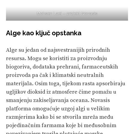
Mohsen Laei – projekt Novasis
Alge kao ključ opstanka
Alge su jedan od najsvestranijih prirodnih
resursa. Mogu se koristiti za proizvodnju
biogoriva, dodataka prehrani, farmaceutskih
proizvoda pa čak i klimatski neutralnih
materijala. Osim toga, tijekom rasta apsorbiraju
ugljikov dioksid iz atmosfere čime pomažu u
smanjenju zakiseljavanja oceana. Novasis
platforma omogućuje uzgoj algi u velikim
razmjerima kako bi se stvorila mreža među
pojedinačnim farmama koje bi međusobnim
povezivanjem tvorile plutajuće morske