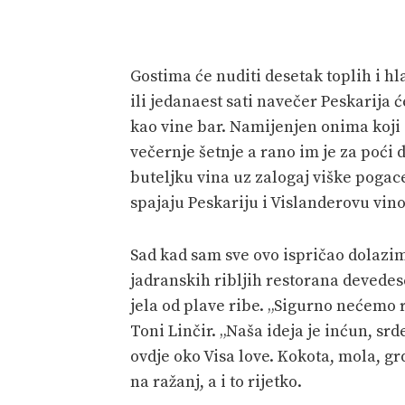
Gostima će nuditi desetak toplih i hl
ili jedanaest sati navečer Peskarija 
kao vine bar. Namijenjen onima koji s
večernje šetnje a rano im je za poći 
buteljku vina uz zalogaj viške pogace 
spajaju Peskariju i Vislanderovu vino
Sad kad sam sve ovo ispričao dolazim
jadranskih ribljih restorana devedeset
jela od plave ribe. „Sigurno nećemo r
Toni Linčir. „Naša ideja je inćun, srd
ovdje oko Visa love. Kokota, mola, 
na ražanj, a i to rijetko.