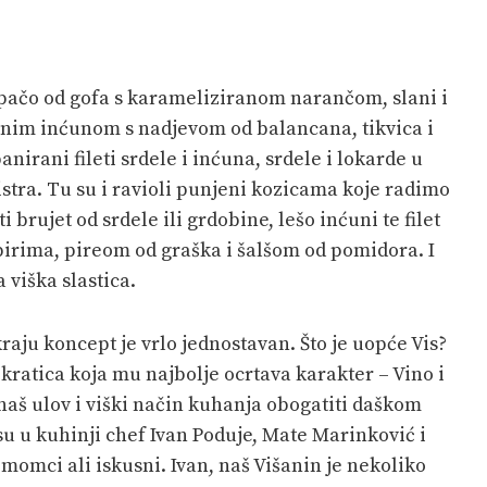
rpačo od gofa s karameliziranom narančom, slani i
ranim inćunom s nadjevom od balancana, tikvica i
nirani fileti srdele i inćuna, srdele i lokarde u
stra. Tu su i ravioli punjeni kozicama koje radimo
brujet od srdele ili grdobine, lešo inćuni te filet
pirima, pireom od graška i šalšom od pomidora. I
 viška slastica.
raju koncept je vrlo jednostavan. Što je uopće Vis?
 kratica koja mu najbolje ocrtava karakter – Vino i
naš ulov i viški način kuhanja obogatiti daškom
u u kuhinji chef Ivan Poduje, Mate Marinković i
momci ali iskusni. Ivan, naš Višanin je nekoliko