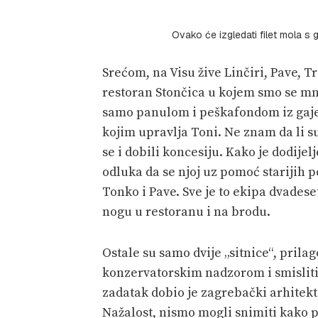
Ovako će izgledati filet mola s 
Srećom, na Visu žive Linčiri, Pave, Tr
restoran Stončica u kojem smo se mnog
samo panulom i peškafondom iz gajet
kojim upravlja Toni. Ne znam da li su 
se i dobili koncesiju. Kako je dodije
odluka da se njoj uz pomoć starijih p
Tonko i Pave. Sve je to ekipa dvades
nogu u restoranu i na brodu.
Ostale su samo dvije „sitnice“, prilag
konzervatorskim nadzorom i smisliti j
zadatak dobio je zagrebački arhitekt
Nažalost, nismo mogli snimiti kako p