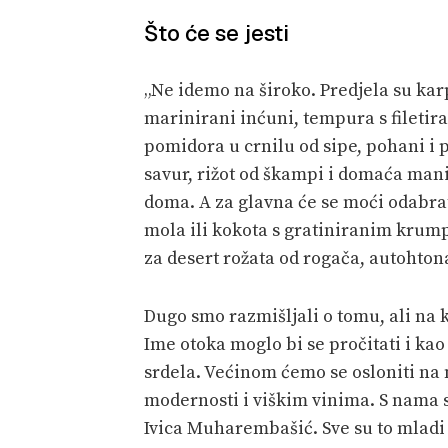
Što će se jesti
„Ne idemo na široko. Predjela su ka
marinirani inćuni, tempura s fileti
pomidora u crnilu od sipe, pohani i pa
savur, rižot od škampi i domaća mani
doma. A za glavna će se moći odabrati 
mola ili kokota s gratiniranim krum
za desert rožata od rogača, autohtona
Dugo smo razmišljali o tomu, ali na k
Ime otoka moglo bi se pročitati i kao
srdela. Većinom ćemo se osloniti na 
modernosti i viškim vinima. S nama s
Ivica Muharembašić. Sve su to mladi 