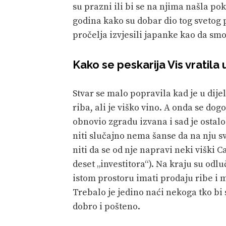
su prazni ili bi se na njima našla pok
godina kako su dobar dio tog svetog 
pročelja izvjesili japanke kao da smo
Kako se peskarija Vis vratila 
Stvar se malo popravila kad je u dije
riba, ali je viško vino. A onda se dog
obnovio zgradu izvana i sad je ostalo o
niti slučajno nema šanse da na nju sv
niti da se od nje napravi neki viški 
deset „investitora“). Na kraju su od
istom prostoru imati prodaju ribe i m
Trebalo je jedino naći nekoga tko bi s
dobro i pošteno.