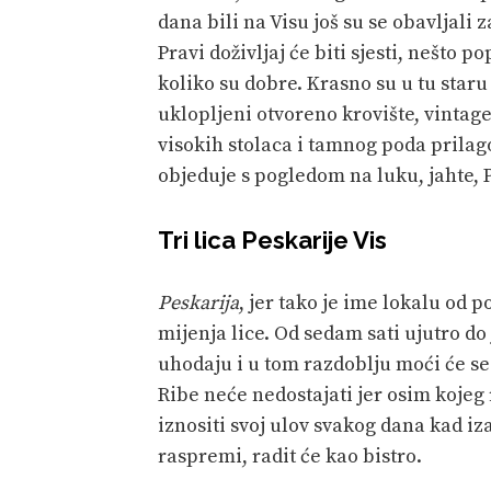
dana bili na Visu još su se obavljali z
Pravi doživljaj će biti sjesti, nešto pop
koliko su dobre. Krasno su u tu st
uklopljeni otvoreno krovište, vintag
visokih stolaca i tamnog poda prilago
objeduje s pogledom na luku, jahte,
Tri lica Peskarije Vis
Peskarija
, jer tako je ime lokalu od 
mijenja lice. Od sedam sati ujutro do
uhodaju i u tom razdoblju moći će se
Ribe neće nedostajati jer osim kojeg
iznositi svoj ulov svakog dana kad i
raspremi, radit će kao bistro.