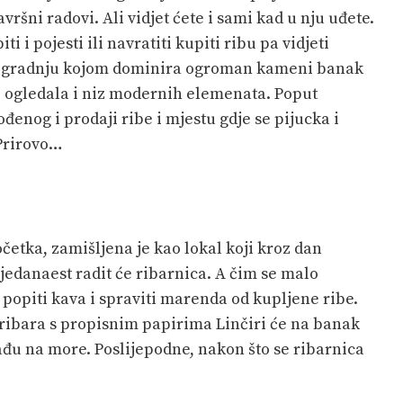
avršni radovi. Ali vidjet ćete i sami kad u nju uđete.
iti i pojesti ili navratiti kupiti ribu pa vidjeti
aru gradnju kojom dominira ogroman kameni banak
e ogledala i niz modernih elemenata. Poput
đenog i prodaji ribe i mjestu gdje se pijucka i
 Prirovo…
početka, zamišljena je kao lokal koji kroz dan
 jedanaest radit će ribarnica. A čim se malo
 popiti kava i spraviti marenda od kupljene ribe.
 ribara s propisnim papirima Linčiri će na banak
zađu na more. Poslijepodne, nakon što se ribarnica