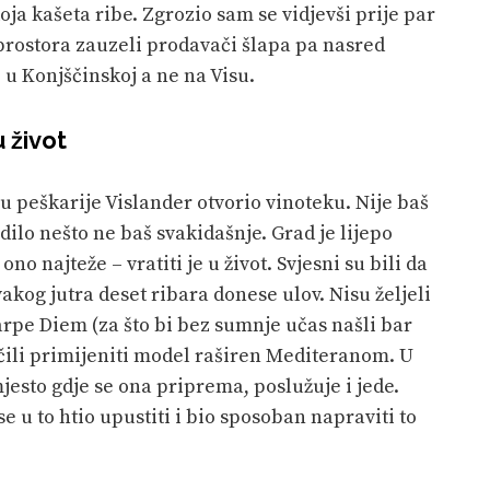
oja kašeta ribe. Zgrozio sam se vidjevši prije par
prostora zauzeli prodavači šlapa pa nasred
 u Konjščinskoj a ne na Visu.
u život
lu peškarije Vislander otvorio vinoteku. Nije baš
odilo nešto ne baš svakidašnje. Grad je lijepo
no najteže – vratiti je u život. Svjesni su bili da
akog jutra deset ribara donese ulov. Nisu željeli
Carpe Diem (za što bi bez sumnje učas našli bar
lučili primijeniti model raširen Mediteranom. U
jesto gdje se ona priprema, poslužuje i jede.
e u to htio upustiti i bio sposoban napraviti to