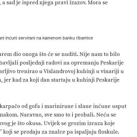
a sad je ispred njega pravi izazov. Mora se
rani inćuni servirani na kamenom banku ribarnice
rem dio onoga što će se nuditi. Nije nam to bilo
 obavljali posljednji radovi na opremanju Peskarije
rljivo trenirao u Vislandrovoj kuhinji u vinariji u
 jer kad za koji dan startaju u kuhinji Peskarije
i karpačo od gofa i marinirane i slane inćune usput
makom. Naravno, sve smo to i probali. Neću se
kvog je što okusa. Uvijek se grozim izraza koje
koji se prodaju za znalce pa ispaljuju floskule.