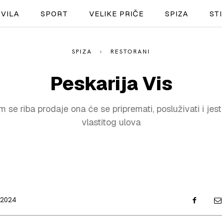
VILA
SPORT
VELIKE PRIČE
SPIZA
ST
SPIZA
RESTORANI
NAUTIKA
Peskarija Vis
SPORT
 se riba prodaje ona će se pripremati, posluživati i jest
PLOVILA
vlastitog ulova
PLOVIDBA
SPIZA
VELIKE PRIČE
PRETPLATA
.2024
SHOP