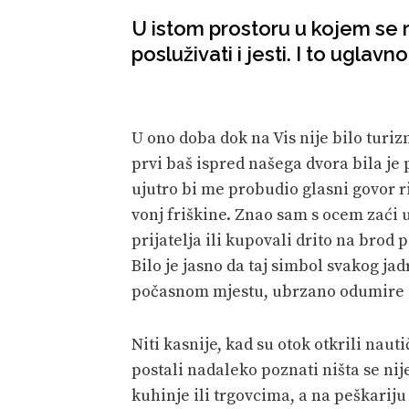
U istom prostoru u kojem se r
posluživati i jesti. I to uglav
U ono doba dok na Vis nije bilo turiz
prvi baš ispred našega dvora bila je 
ujutro bi me probudio glasni govor r
vonj friškine. Znao sam s ocem zaći u
prijatelja ili kupovali drito na brod
Bilo je jasno da taj simbol svakog jad
počasnom mjestu, ubrzano odumire i
Niti kasnije, kad su otok otkrili nauti
postali nadaleko poznati ništa se nij
kuhinje ili trgovcima, a na peškariju