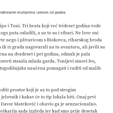
gratiniranim krumpirima i pireom od graška
ipo i Toni. Tri brata koji već trideset godina vode
o puta osladili, a uz to su i ribari. Ne love oni
e nego i plivaricom s Biokovca, ribarskog broda
ih iz grada nagovarali na tu avanturu, ali javili su
ljena na dvadeset i pet godina, odmah je pala
osveti stasala mlada garda. Tonijevi sinovi Ivo,
etogodišnjaka naučena pomagati i raditi od malih
oditi prostor koji je uz to pod strogim
elovnik i kakav će to tip lokala biti. Onaj prvi
 Davor Mateković i obavio ga je senzacionalno.
eškarija sada izgleda jer kad smo prije desetak