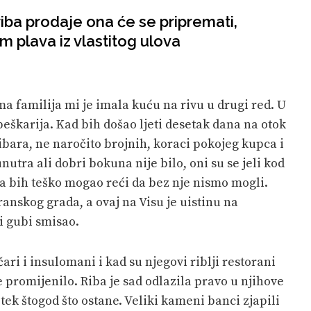
iba prodaje ona će se pripremati,
nom plava iz vlastitog ulova
ma familija mi je imala kuću na rivu u drugi red. U
peškarija. Kad bih došao ljeti desetak dana na otok
ibara, ne naročito brojnih, koraci pokojeg kupca i
nutra ali dobri bokuna nije bilo, oni su se jeli kod
 pa bih teško mogao reći da bez nje nismo mogli.
ranskog grada, a ovaj na Visu je uistinu na
 gubi smisao.
čari i insulomani i kad su njegovi riblji restorani
e promijenilo. Riba je sad odlazila pravo u njihove
 tek štogod što ostane. Veliki kameni banci zjapili