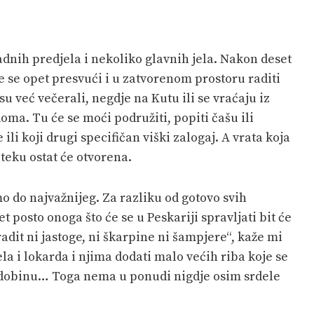
adnih predjela i nekoliko glavnih jela. Nakon deset
će se opet presvući i u zatvorenom prostoru raditi
u već večerali, negdje na Kutu ili se vraćaju iz
doma. Tu će se moći podružiti, popiti čašu ili
ili koji drugi specifičan viški zalogaj. A vrata koja
teku ostat će otvorena.
o do najvažnijeg. Za razliku od gotovo svih
 posto onoga što će se u Peskariji spravljati bit će
adit ni jastoge, ni škarpine ni šampjere“, kaže mi
ela i lokarda i njima dodati malo većih riba koje se
grdobinu… Toga nema u ponudi nigdje osim srdele