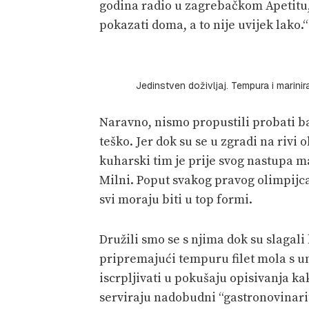
godina radio u zagrebačkom Apetitu, 
pokazati doma, a to nije uvijek lako.“
Jedinstven doživljaj. Tempura i marini
Naravno, nismo propustili probati ba
teško. Jer dok su se u zgradi na rivi
kuharski tim je prije svog nastupa ma
Milni. Poput svakog pravog olimpijca,
svi moraju biti u top formi.
Družili smo se s njima dok su slagal
pripremajući tempuru filet mola s u
iscrpljivati u pokušaju opisivanja ka
serviraju nadobudni “gastronovinari” 