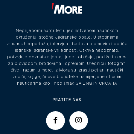
Neprijeporni autoritet u jedinstvenom nautičkom
okruženju istočne Jadranske obale. U stotinama
vrhunskih reportaža, intervjua i testova promovira i potiče
istinske jadranske vrijednosti. Otkriva nepoznato,
potvrđuje poznata mjesta, ljude i običaje, podiže interes
za plovidbom, brodovima i opremom. Urednici i fotografi
žive i razumiju more. Iz Mora su izrasli peljari, nautički
vodiči, knjige, čitave biblioteke namijenjene stranim
nautičarima kao i godišnjak SAILING IN CROATIA
PRATITE NAS