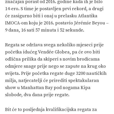
značajan porast od 2016. godine kada ih je bilo
14-ero. S time je postavljen prvi rekord, a drugi
će zasigurno biti i onaj u prelasku Atlantika
IMOCA-om koju je 2016. postavio Jérémie Beyou –
9 dana, 16 sati 57 minuta i 52 sekunde.
Regata se održava svega nekoliko mjeseci prije
početka idućeg Vendée Globea, pa će ovo biti
odlična prilika da skiperi s novim brodicama
odmjere snage prije nego se zapute na krug oko
svijeta. Prije početka regate duge 3200 nautičkih
milja, natjecatelji će prirediti spektakularan
show u Manhattan Bay pod nogama Kipa
slobode, dva dana prije regate.
Bit će to posljednja kvalifikacijska regata za