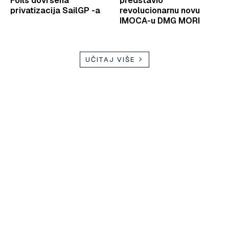
Foils dovršena
predstavio
privatizacija SailGP -a
revolucionarnu novu
IMOCA-u DMG MORI
UČITAJ VIŠE