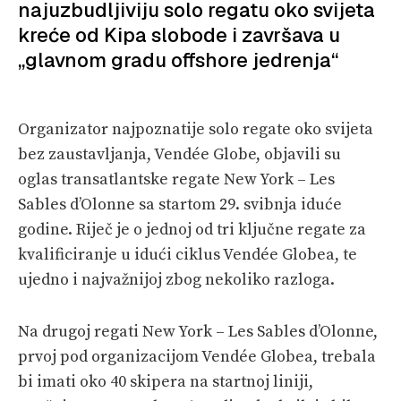
najuzbudljiviju solo regatu oko svijeta
kreće od Kipa slobode i završava u
PRETPLATA
„glavnom gradu offshore jedrenja“
SHOP
Organizator najpoznatije solo regate oko svijeta
bez zaustavljanja, Vendée Globe, objavili su
oglas transatlantske regate New York – Les
Sables d’Olonne sa startom 29. svibnja iduće
godine. Riječ je o jednoj od tri ključne regate za
kvalificiranje u idući ciklus Vendée Globea, te
ujedno i najvažnijoj zbog nekoliko razloga.
Na drugoj regati New York – Les Sables d’Olonne,
prvoj pod organizacijom Vendée Globea, trebala
bi imati oko 40 skipera na startnoj liniji,