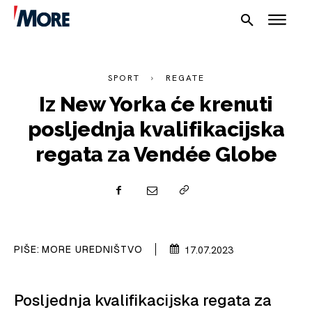
SPORT
REGATE
Iz New Yorka će krenuti
posljednja kvalifikacijska
regata za Vendée Globe
NAUTIKA
SPORT
PLOVILA
PLOVIDBA
PIŠE:
MORE UREDNIŠTVO
17.07.2023
SPIZA
Posljednja kvalifikacijska regata za
VELIKE PRIČE