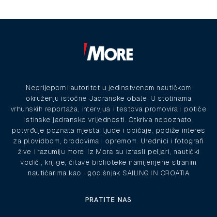
Neprijeporni autoritet u jedinstvenom nautičkom
okruženju istočne Jadranske obale. U stotinama
vrhunskih reportaža, intervjua i testova promovira i potiče
istinske jadranske vrijednosti. Otkriva nepoznato,
potvrđuje poznata mjesta, ljude i običaje, podiže interes
za plovidbom, brodovima i opremom. Urednici i fotografi
žive i razumiju more. Iz Mora su izrasli peljari, nautički
vodiči, knjige, čitave biblioteke namijenjene stranim
nautičarima kao i godišnjak SAILING IN CROATIA
PRATITE NAS