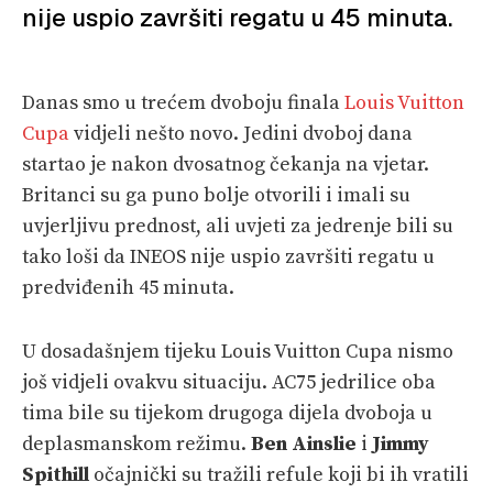
nije uspio završiti regatu u 45 minuta.
Danas smo u trećem dvoboju finala
Louis Vuitton
Cupa
vidjeli nešto novo. Jedini dvoboj dana
startao je nakon dvosatnog čekanja na vjetar.
Britanci su ga puno bolje otvorili i imali su
uvjerljivu prednost, ali uvjeti za jedrenje bili su
tako loši da INEOS nije uspio završiti regatu u
predviđenih 45 minuta.
U dosadašnjem tijeku Louis Vuitton Cupa nismo
još vidjeli ovakvu situaciju. AC75 jedrilice oba
tima bile su tijekom drugoga dijela dvoboja u
deplasmanskom režimu.
Ben Ainslie
i
Jimmy
Spithill
očajnički su tražili refule koji bi ih vratili