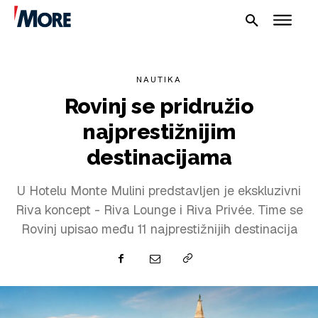
NAUTIKA
Rovinj se pridružio
najprestižnijim
destinacijama
NAUTIKA
U Hotelu Monte Mulini predstavljen je ekskluzivni
SPORT
Riva koncept - Riva Lounge i Riva Privée. Time se
PLOVILA
Rovinj upisao među 11 najprestižnijih destinacija
PLOVIDBA
SPIZA