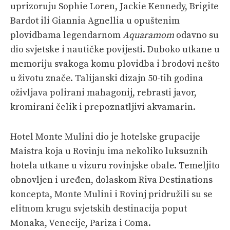
uprizoruju Sophie Loren, Jackie Kennedy, Brigite
Bardot ili Giannia Agnellia u opuštenim
plovidbama legendarnom
Aquaramom
odavno su
dio svjetske i nautičke povijesti. Duboko utkane u
memoriju svakoga komu plovidba i brodovi nešto
u životu znače. Talijanski dizajn 50-tih godina
oživljava polirani mahagonij, rebrasti javor,
kromirani čelik i prepoznatljivi akvamarin.
Hotel Monte Mulini dio je hotelske grupacije
Maistra koja u Rovinju ima nekoliko luksuznih
hotela utkane u vizuru rovinjske obale. Temeljito
obnovljen i uređen, dolaskom Riva Destinations
koncepta, Monte Mulini i Rovinj pridružili su se
elitnom krugu svjetskih destinacija poput
Monaka, Venecije, Pariza i Coma.