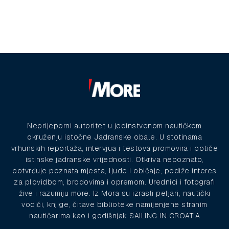
Neprijeporni autoritet u jedinstvenom nautičkom
okruženju istočne Jadranske obale. U stotinama
vrhunskih reportaža, intervjua i testova promovira i potiče
istinske jadranske vrijednosti. Otkriva nepoznato,
potvrđuje poznata mjesta, ljude i običaje, podiže interes
za plovidbom, brodovima i opremom. Urednici i fotografi
žive i razumiju more. Iz Mora su izrasli peljari, nautički
vodiči, knjige, čitave biblioteke namijenjene stranim
nautičarima kao i godišnjak SAILING IN CROATIA