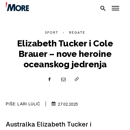
SPORT
REGATE
Elizabeth Tucker i Cole
Brauer – nove heroine
oceanskog jedrenja
NAUTIKA
SPORT
PIŠE:
LARI LULIĆ
27.02.2025
PLOVILA
PLOVIDBA
Australka Elizabeth Tucker i