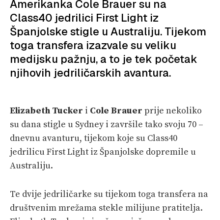
SPIZA
Amerikanka Cole Brauer su na
Class40 jedrilici First Light iz
VELIKE PRIČE
Španjolske stigle u Australiju. Tijekom
toga transfera izazvale su veliku
PRETPLATA
medijsku pažnju, a to je tek početak
SHOP
njihovih jedriličarskih avantura.
Elizabeth
Tucker
i
Cole Brauer
prije nekoliko
su dana stigle u Sydney i završile tako svoju 70 –
dnevnu avanturu, tijekom koje su Class40
jedrilicu First Light iz Španjolske dopremile u
Australiju.
Te dvije jedriličarke su tijekom toga transfera na
društvenim mrežama stekle milijune pratitelja.