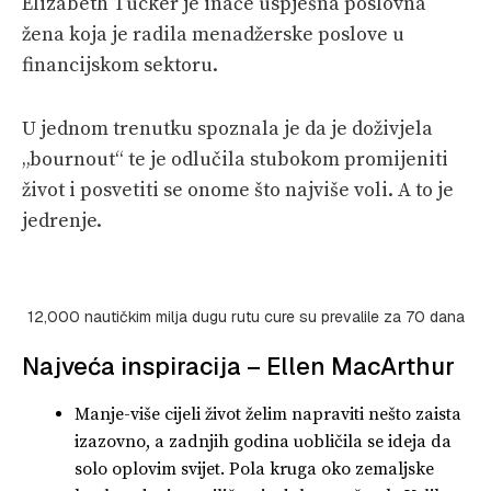
Elizabeth Tucker je inače uspješna poslovna
žena koja je radila menadžerske poslove u
financijskom sektoru.
U jednom trenutku spoznala je da je doživjela
„bournout“ te je odlučila stubokom promijeniti
život i posvetiti se onome što najviše voli. A to je
jedrenje.
12,000 nautičkim milja dugu rutu cure su prevalile za 70 dana
Najveća inspiracija – Ellen MacArthur
Manje-više cijeli život želim napraviti nešto zaista
izazovno, a zadnjih godina uobličila se ideja da
solo oplovim svijet. Pola kruga oko zemaljske