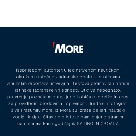
Neprijeporni autoritet u jedinstvenom nautičkom
okruženju istočne Jadranske obale. U stotinama
vrhunskih reportaža, intervjua i testova promovira i potiče
istinske jadranske vrijednosti. Otkriva nepoznato,
potvrđuje poznata mjesta, ljude i običaje, podiže interes
za plovidbom, brodovima i opremom. Urednici i fotografi
žive i razumiju more. Iz Mora su izrasli peljari, nautički
vodiči, knjige, čitave biblioteke namijenjene stranim
nautičarima kao i godišnjak SAILING IN CROATIA