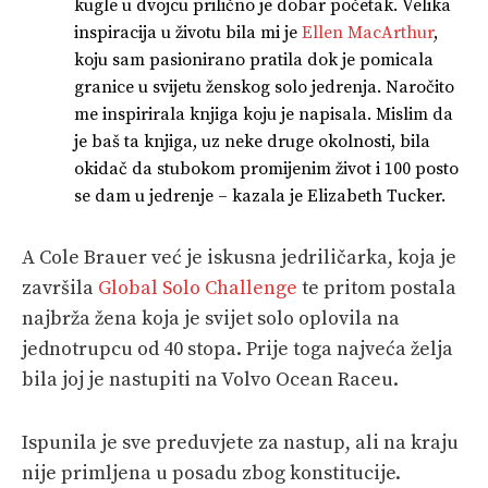
kugle u dvojcu prilično je dobar početak. Velika
inspiracija u životu bila mi je
Ellen MacArthur
,
koju sam pasionirano pratila dok je pomicala
granice u svijetu ženskog solo jedrenja. Naročito
me inspirirala knjiga koju je napisala. Mislim da
je baš ta knjiga, uz neke druge okolnosti, bila
okidač da stubokom promijenim život i 100 posto
se dam u jedrenje – kazala je Elizabeth Tucker.
A Cole Brauer već je iskusna jedriličarka, koja je
završila
Global Solo Challenge
te pritom postala
najbrža žena koja je svijet solo oplovila na
jednotrupcu od 40 stopa. Prije toga najveća želja
bila joj je nastupiti na Volvo Ocean Raceu.
Ispunila je sve preduvjete za nastup, ali na kraju
nije primljena u posadu zbog konstitucije.