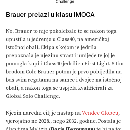
Challenge
Brauer prelazi u klasu IMOCA
No, Brauer to nije pokolebalo te se nakon toga
upustila u jedrenje u Class40, na američkoj
istočnoj obali. Ekipa s kojom je jedrila
prepoznala je njezinu strast i umijeće te joj je
pomogla kupiti Class40 jedrilicu First Light. S tim
brodom Cole Brauer potom je prvo pobijedila na
baš svim regatama na samce i dvojce na istočnoj
obali, a nakon toga se uspjela kvalificirali za
Global Solo Challenge.
Njezin naredni cilj je nastup na
Vendee Globeu
,
vjerojatno ne 2028., nego 2032. godine. Postala je
član tima Malizia (
Boris Hermmann
) te bi na toj