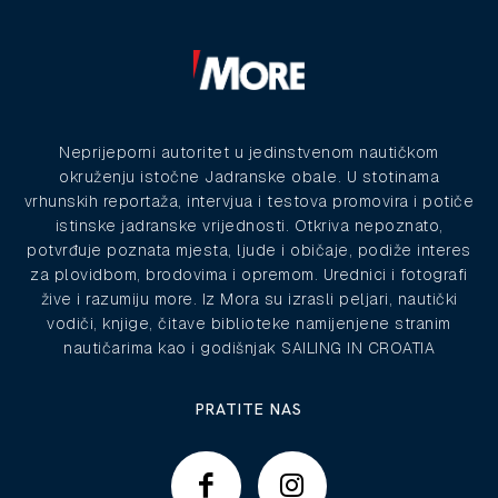
Neprijeporni autoritet u jedinstvenom nautičkom
okruženju istočne Jadranske obale. U stotinama
vrhunskih reportaža, intervjua i testova promovira i potiče
istinske jadranske vrijednosti. Otkriva nepoznato,
potvrđuje poznata mjesta, ljude i običaje, podiže interes
za plovidbom, brodovima i opremom. Urednici i fotografi
žive i razumiju more. Iz Mora su izrasli peljari, nautički
vodiči, knjige, čitave biblioteke namijenjene stranim
nautičarima kao i godišnjak SAILING IN CROATIA
PRATITE NAS