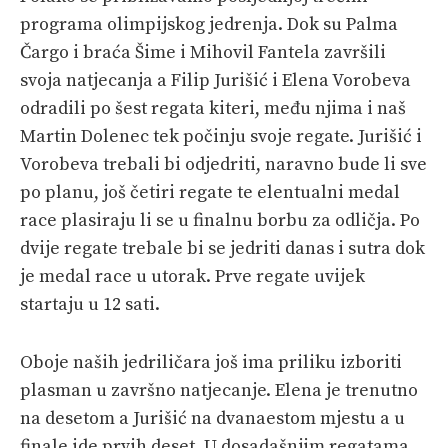
programa olimpijskog jedrenja. Dok su Palma
Čargo i braća Šime i Mihovil Fantela završili
svoja natjecanja a Filip Jurišić i Elena Vorobeva
odradili po šest regata kiteri, među njima i naš
Martin Dolenec tek počinju svoje regate. Jurišić i
Vorobeva trebali bi odjedriti, naravno bude li sve
po planu, još četiri regate te elentualni medal
race plasiraju li se u finalnu borbu za odličja. Po
dvije regate trebale bi se jedriti danas i sutra dok
je medal race u utorak. Prve regate uvijek
startaju u 12 sati.
Oboje naših jedriličara još ima priliku izboriti
plasman u završno natjecanje. Elena je trenutno
na desetom a Jurišić na dvanaestom mjestu a u
finale ide prvih deset. U dosadašnjim regatama