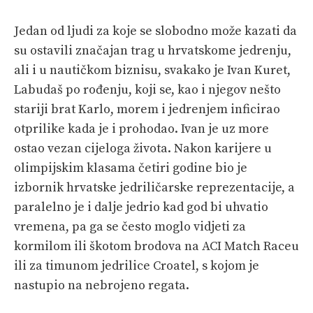
PRETPLATA
Jedan od ljudi za koje se slobodno može kazati da
su ostavili značajan trag u hrvatskome jedrenju,
SHOP
ali i u nautičkom biznisu, svakako je Ivan Kuret,
Labudaš po rođenju, koji se, kao i njegov nešto
stariji brat Karlo, morem i jedrenjem inficirao
otprilike kada je i prohodao. Ivan je uz more
ostao vezan cijeloga života. Nakon karijere u
olimpijskim klasama četiri godine bio je
izbornik hrvatske jedriličarske reprezentacije, a
paralelno je i dalje jedrio kad god bi uhvatio
vremena, pa ga se često moglo vidjeti za
kormilom ili škotom brodova na ACI Match Raceu
ili za timunom jedrilice Croatel, s kojom je
nastupio na nebrojeno regata.