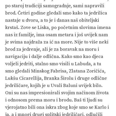
po staroj tradiciji samogradnje, sami napravili
brod. Četiri godine gledali smo kako ta jedrilica
nastaje u dvoru, a to je i danas naš obiteljski
krstaš. Zove se Liska, po početnim slovima imena
nas iz familje, ima osam metara i još uvijek nam
je svima najdraža za ić na more. Nije to više neki
brod za jedrenje, ali je za boravak na moru i
navigaciju i dalje odlična. Kako smo kao djeca
voljeli jedriti, stalno smo visili u Labuda, a tu
smo gledali Minskog Fabrisa, Zlatana Zoričića,
Lukšu Cicarellija, Branka Širolu i druge odlične
jedriličare, kojih je u Uvali Baluni uvijek bilo.
Oni su nas impresionirali svojim načinom života
i odnosom prema moru i brodu. Baš ti ljudi su
vjerojatno bili ona iskra zbog koje smo se Karlo i
ja, a i mnogi drugi splitski jedriličari, odlučili