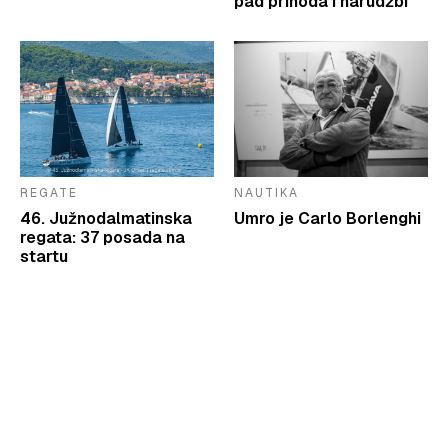
pad prihoda i narudžbi
REGATE
NAUTIKA
46. Južnodalmatinska
Umro je Carlo Borlenghi
regata: 37 posada na
startu