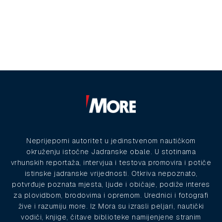
Neprijeporni autoritet u jedinstvenom nautičkom
okruženju istočne Jadranske obale. U stotinama
vrhunskih reportaža, intervjua i testova promovira i potiče
istinske jadranske vrijednosti. Otkriva nepoznato,
potvrđuje poznata mjesta, ljude i običaje, podiže interes
za plovidbom, brodovima i opremom. Urednici i fotografi
žive i razumiju more. Iz Mora su izrasli peljari, nautički
vodiči, knjige, čitave biblioteke namijenjene stranim