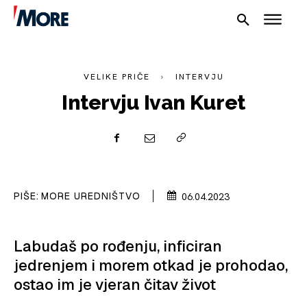
VELIKE PRIČE
INTERVJU
Intervju Ivan Kuret
NAUTIKA
SPORT
PIŠE:
MORE UREDNIŠTVO
06.04.2023
PLOVILA
PLOVIDBA
Labudaš po rođenju, inficiran
jedrenjem i morem otkad je prohodao,
SPIZA
ostao im je vjeran čitav život
VELIKE PRIČE