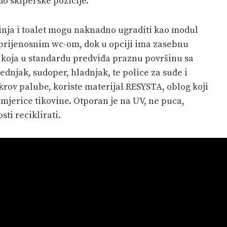
do skiperske pozicije.
uhinja i toalet mogu naknadno ugraditi kao modul
 prijenosnim wc-om, dok u opciji ima zasebnu
m, koja u standardu predviđa praznu površinu sa
ednjak, sudoper, hladnjak, te police za suđe i
rov palube, koriste materijal RESYSTA, oblog koji
mjerice tikovine. Otporan je na UV, ne puca,
ti reciklirati.