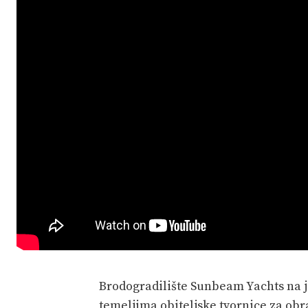
Brodogradilište Sunbeam Yachts na j
temeljima obiteljske tvornice za obr