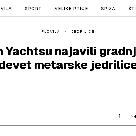
VILA
SPORT
VELIKE PRIČE
SPIZA
ST
PLOVILA
JEDRILICE
NAUTIKA
Yachtsu najavili gradn
SPORT
devet metarske jedrilic
PLOVILA
PLOVIDBA
SPIZA
VELIKE PRIČE
PRETPLATA
SHOP