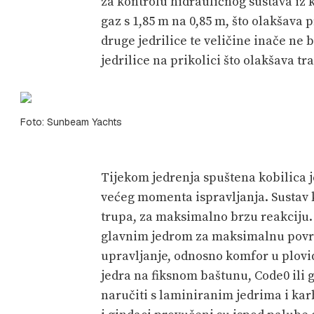
za kontrolu hidrauličnog sustava iz 
gaz s 1,85 m na 0,85 m, što olakšava
druge jedrilice te veličine inače ne 
jedrilice na prikolici što olakšava tr
Foto: Sunbeam Yachts
Tijekom jedrenja spuštena kobilica
većeg momenta ispravljanja. Sustav k
trupa, za maksimalno brzu reakciju.
glavnim jedrom za maksimalnu površi
upravljanje, odnosno komfor u plovidb
jedra na fiksnom baštunu, Code0 ili
naručiti s laminiranim jedrima i ka