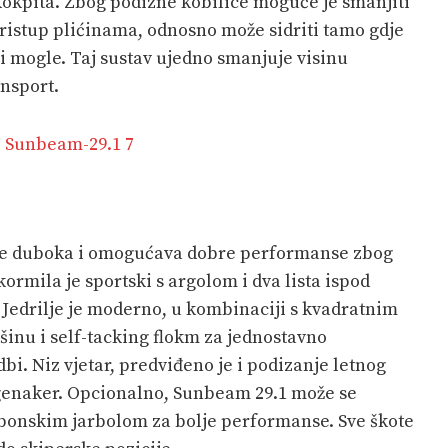
kokpita. Zbog podizne kobilice moguće je smanjiti
 pristup plićinama, odnosno može sidriti tamo gdje
bi mogle. Taj sustav ujedno smanjuje visinu
ansport.
 je duboka i omogućava dobre performanse zbog
ormila je sportski s argolom i dva lista ispod
 Jedrilje je moderno, u kombinaciji s kvadratnim
nu i self-tacking flokm za jednostavno
i. Niz vjetar, predviđeno je i podizanje letnog
 genaker. Opcionalno, Sunbeam 29.1 može se
rbonskim jarbolom za bolje performanse. Sve škote