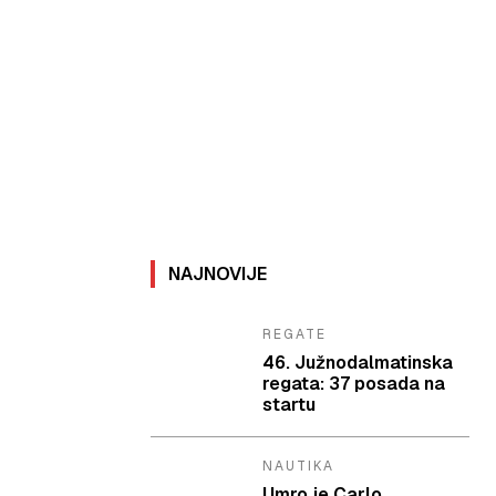
NAJNOVIJE
REGATE
46. Južnodalmatinska
regata: 37 posada na
startu
NAUTIKA
Umro je Carlo