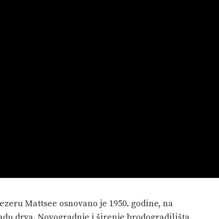
ezeru Mattsee osnovano je 1950. godine, na
adu drva. Novogradnje i širenje brodogradilišta