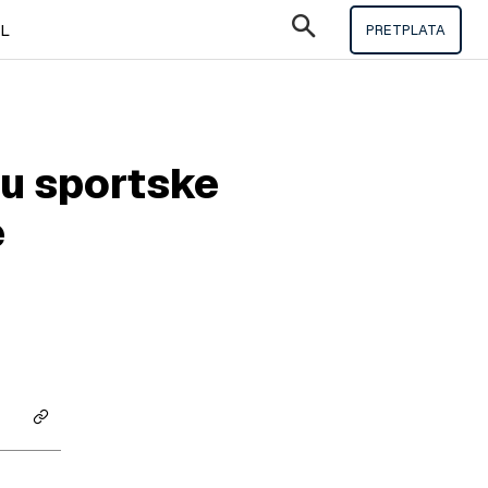
IL
PRETPLATA
ju sportske
e