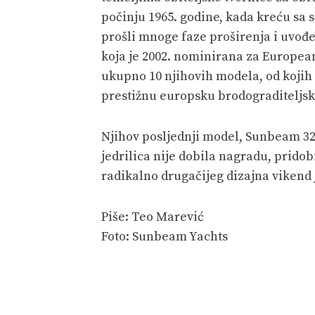
počinju 1965. godine, kada kreću s
prošli mnoge faze proširenja i uvođe
koja je 2002. nominirana za European
ukupno 10 njihovih modela, od kojih 
prestižnu europsku brodograditeljs
Njihov posljednji model, Sunbeam 32.
jedrilica nije dobila nagradu, pridob
radikalno drugačijeg dizajna vikend j
Piše: Teo Marević
Foto: Sunbeam Yachts