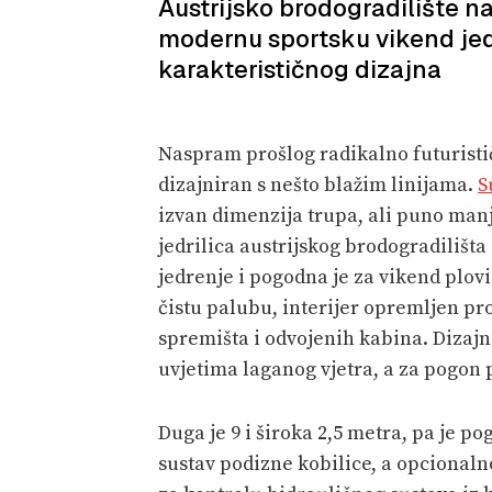
Austrijsko brodogradilište n
modernu sportsku vikend jed
karakterističnog dizajna
Naspram prošlog radikalno futuristi
dizajniran s nešto blažim linijama.
S
izvan dimenzija trupa, ali puno ma
jedrilica austrijskog brodogradiliš
jedrenje i pogodna je za vikend plov
čistu palubu, interijer opremljen pr
spremišta i odvojenih kabina. Dizajni
uvjetima laganog vjetra, a za pogon
Duga je 9 i široka 2,5 metra, pa je p
sustav podizne kobilice, a opcional