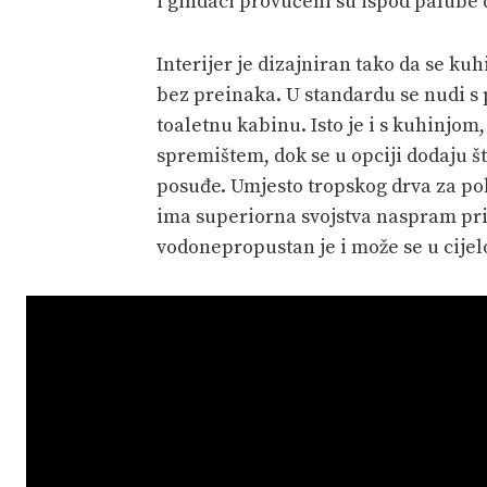
i gindaci provučeni su ispod palube 
Interijer je dizajniran tako da se k
bez preinaka. U standardu se nudi s
toaletnu kabinu. Isto je i s kuhinjo
spremištem, dok se u opciji dodaju št
posuđe. Umjesto tropskog drva za pok
ima superiorna svojstva naspram pri
vodonepropustan je i može se u cijelos