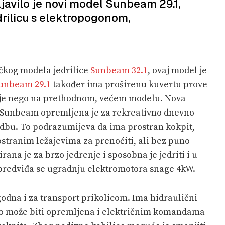
ajavilo je novi model Sunbeam 29.1,
rilicu s elektropogonom,
čkog modela jedrilice
Sunbeam 32.1
, ovaj model je
unbeam 29.1
također ima proširenu kuvertu prove
nje nego na prethodnom, većem modelu. Nova
ta Sunbeam opremljena je za rekreativno dnevno
idbu. To podrazumijeva da ima prostran kokpit,
ostranim ležajevima za prenoćiti, ali bez puno
rana je za brzo jedrenje i sposobna je jedriti i u
 predviđa se ugradnju elektromotora snage 4kW.
ogodna i za transport prikolicom. Ima hidraulični
no može biti opremljena i električnim komandama