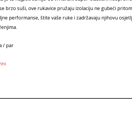
 brzo suši, ove rukavice pružaju izolaciju ne gubeći pritom 
jne performanse, štite vaše ruke i zadržavaju njihovu osjetlj
ženjima.
a / par
ini