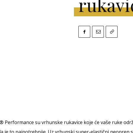
rukavi
 Performance su vrhunske rukavice koje će vaše ruke održa
 je to najpotrebnije. Uz vrhunski super-elastični neopren