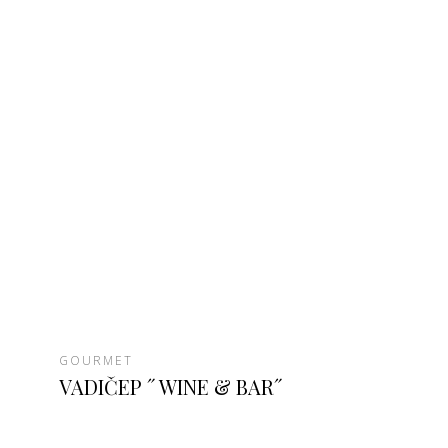
GOURMET
VADIČEP ˝WINE & BAR˝