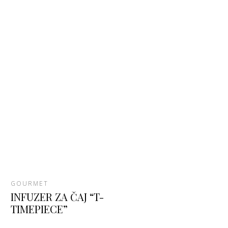
GOURMET
INFUZER ZA ČAJ “T-
TIMEPIECE”