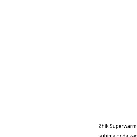
Zhik Superwarm®
suhima onda kada