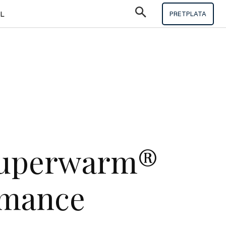
IL
PRETPLATA
Superwarm®
rmance