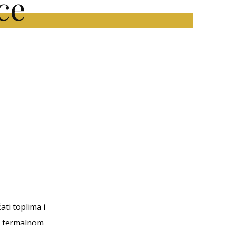
ce
ti toplima i
 s termalnom