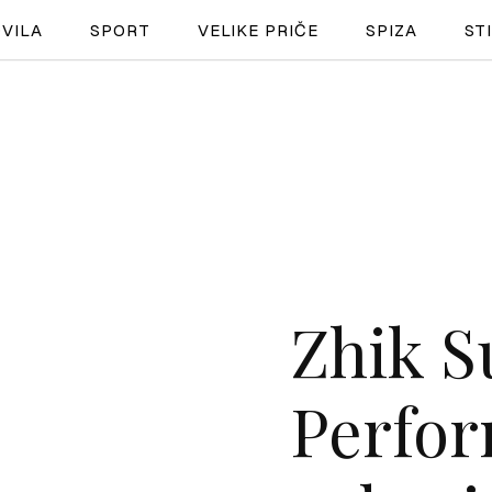
VILA
SPORT
VELIKE PRIČE
SPIZA
ST
NAUTIKA
SPORT
PLOVILA
PLOVIDBA
Zhik 
SPIZA
VELIKE PRIČE
Perfo
PRETPLATA
SHOP