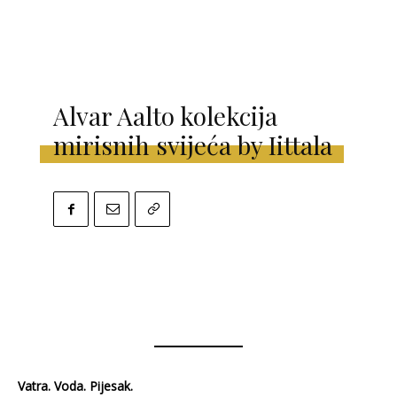
SPORT
PLOVILA
Alvar Aalto kolekcija
PLOVIDBA
mirisnih svijeća by Iittala
SPIZA
VELIKE PRIČE
PRETPLATA
SHOP
Vatra. Voda. Pijesak.