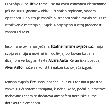
Filozofija kuće
Iittala
temelji se na ovim osnovnim elementima
još od 1881. godine – oblikujući staklo toplinom, vodom i
vještinom. Ono što je započelo izradom stakla razvilo se u šire
istraživanje materijala, uvijek ukorijenjeno u istoj predanosti
zanatu i dizajnu.
Inspirirane ovim nasljeđem,
Iittaline mirisne svijeće
sažimaju
svoju esenciju u novi mirisni doživljaj oblikovan kultnim
dizajnom velikog arhitekta
Alvara Aalta
. Keramička posuda
Alvar Aalto
može se koristiti i nakon što svijeća izgori.
Mirisna svijeća
Fire
unosi posebnu dubinu i toplinu u prostor
zahvaljujući notama tamjana, klinčića, kože, pačulija, hrastove
mahovine i cedra te dočarava atmosferu nordijske šume
dotaknute plamenom.