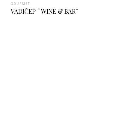
GOURMET
VADIČEP ˝WINE & BAR˝