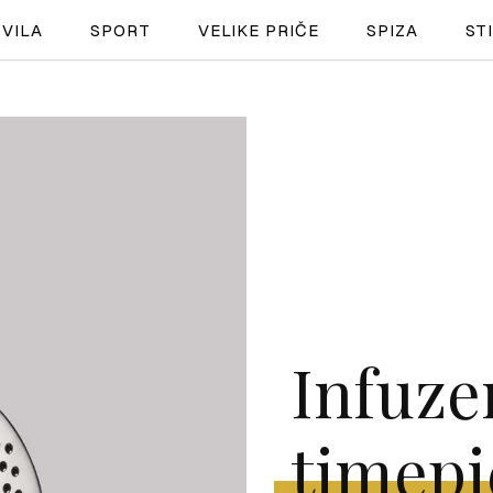
VILA
SPORT
VELIKE PRIČE
SPIZA
ST
NAUTIKA
SPORT
PLOVILA
PLOVIDBA
SPIZA
Infuzer
VELIKE PRIČE
PRETPLATA
timepi
SHOP