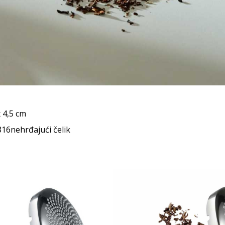
x 4,5 cm
316nehrđajući čelik