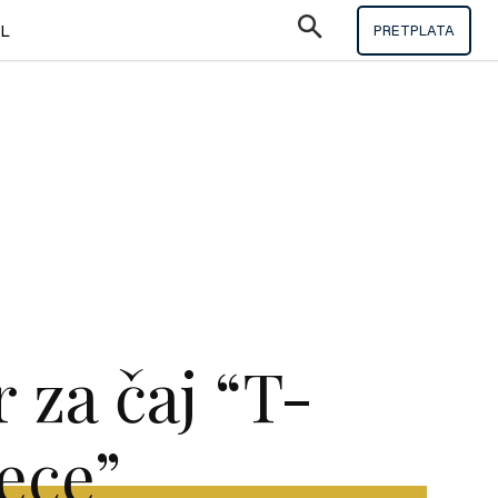
IL
PRETPLATA
 za čaj “T-
ece”