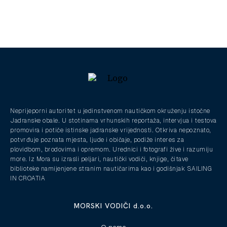
Neprijeporni autoritet u jedinstvenom nautičkom okruženju istočne
Jadranske obale. U stotinama vrhunskih reportaža, intervjua i testova
promovira i potiče istinske jadranske vrijednosti. Otkriva nepoznato,
potvrđuje poznata mjesta, ljude i običaje, podiže interes za
plovidbom, brodovima i opremom. Urednici i fotografi žive i razumiju
more. Iz Mora su izrasli peljari, nautički vodiči, knjige, čitave
biblioteke namijenjene stranim nautičarima kao i godišnjak SAILING
IN CROATIA
MORSKI VODIČI d.o.o.