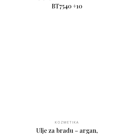
BT7540 +10
KOZMETIKA
Ulje za bradu – argan,