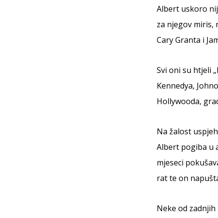
Albert uskoro ni
za njegov miris,
Cary Granta i Ja
Svi oni su htjeli
Kennedya, Johnovo
Hollywooda, grada 
Na žalost uspjeh
Albert pogiba u a
mjeseci pokušava
rat te on napušta
Neke od zadnjih p