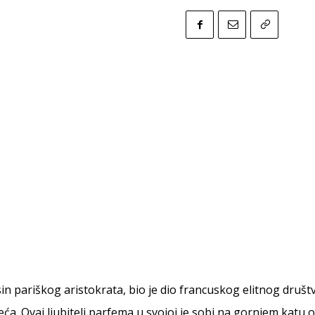
sin pariškog aristokrata, bio je dio francuskog elitnog društ
ća. Ovaj ljubitelj parfema u svojoj je sobi na gornjem katu 