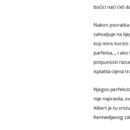
bočici naći ćeš 
Nakon povratka s
zahvaljuje na lij
koji miris korist
parfema, „ i ako 
potpunosti razum
isplatila cijena t
Njegov perfekcio
nije napravila, s
Albert je tu vrs
Kennedijevog zab