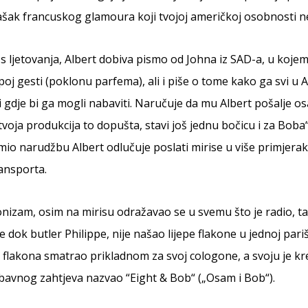
dašak francuskog glamoura koji tvojoj američkoj osobnosti n
 ljetovanja, Albert dobiva pismo od Johna iz SAD-a, u koje
epoj gesti (poklonu parfema), ali i piše o tome kako ga svi u 
i i gdje bi ga mogli nabaviti. Naručuje da mu Albert pošalje 
tvoja produkcija to dopušta, stavi još jednu bočicu i za Boba“
io narudžbu Albert odlučuje poslati mirise u više primjerak
ransporta.
nizam, osim na mirisu odražavao se u svemu što je radio, t
ve dok butler Philippe, nije našao lijepe flakone u jednoj pariš
tu flakona smatrao prikladnom za svoj cologone, a svoju je kr
avnog zahtjeva nazvao “Eight & Bob“ („Osam i Bob“).