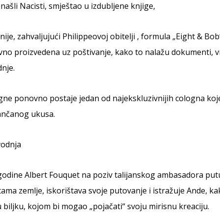
našli Nacisti, smještao u izdubljene knjige,
ije, zahvaljujući Philippeovoj obitelji , formula „Eight & Bo
no proizvedena uz poštivanje, kako to nalažu dokumenti, vr
nje.
gne ponovno postaje jedan od najekskluzivnijih cologna koj
tančanog ukusa.
vodnja
 godine Albert Fouquet na poziv talijanskog ambasadora putu
otama zemlje, iskorištava svoje putovanje i istražuje Ande, k
biljku, kojom bi mogao „pojačati“ svoju mirisnu kreaciju.