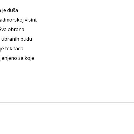
a je duša
admorskoj visini,
 Sva obrana
o ubranih budu
je tek tada
ijenjeno za koje