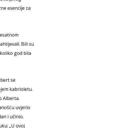
zne esencije za
eresatnom
tijevali. Bili su
koliko god bila
lbert se
jem kabrioletu.
o Alberta.
anošću uvjerio
an i učinio.
uku: „U ovoj