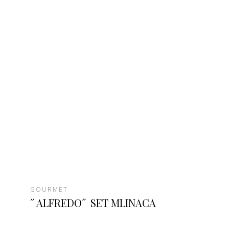
GOURMET
˝ALFREDO˝ SET MLINACA