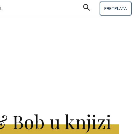
IL
PRETPLATA
& Bob u knjizi