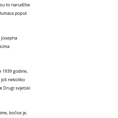
e su to narudžbe
 glumaca poput
o Josepha
icima
e 1939 godine,
 još nekoliko
 Drugi svjetski
ime, bočice je,