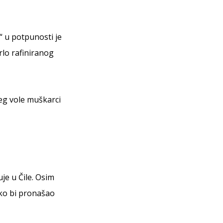
b“ u potpunosti je
lo rafiniranog
eg vole muškarci
je u Čile. Osim
ako bi pronašao