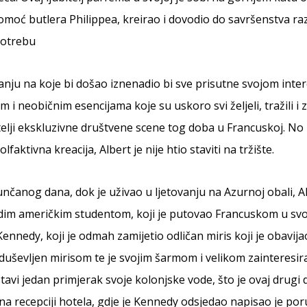
omoć butlera Philippea, kreirao i dovodio do savršenstva ra
potrebu
nju na koje bi došao iznenadio bi sve prisutne svojom int
i neobičnim esencijama koje su uskoro svi željeli, tražili i zah
telji ekskluzivne društvene scene tog doba u Francuskoj. No 
faktivna kreacija, Albert je nije htio staviti na tržište.
unčanog dana, dok je uživao u ljetovanju na Azurnoj obali, A
ladim američkim studentom, koji je putovao Francuskom u svo
 Kennedy, koji je odmah zamijetio odličan miris koji je obavija
duševljen mirisom te je svojim šarmom i velikom zainteresir
avi jedan primjerak svoje kolonjske vode, što je ovaj drugi d
 na recepciji hotela, gdje je Kennedy odsjedao napisao je por