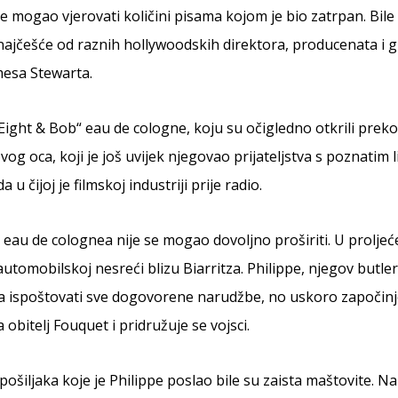
je mogao vjerovati količini pisama kojom je bio zatrpan. Bil
 najčešće od raznih hollywoodskih direktora, producenata i
mesa Stewarta.
 „Eight & Bob“ eau de cologne, koju su očigledno otkrili prek
g oca, koji je još uvijek njegovao prijateljstva s poznatim l
u čijoj je filmskoj industriji prije radio.
 eau de colognea nije se mogao dovoljno proširiti. U proljeć
utomobilskoj nesreći blizu Biarritza. Philippe, njegov butler
 ispoštovati sve dogovorene narudžbe, no uskoro započinje
 obitelj Fouquet i pridružuje se vojsci.
ošiljaka koje je Philippe poslao bile su zaista maštovite. Na