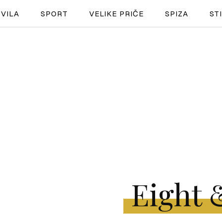
VILA
SPORT
VELIKE PRIČE
SPIZA
ST
NAUTIKA
SPORT
PLOVILA
PLOVIDBA
SPIZA
VELIKE PRIČE
Eight 
PRETPLATA
SHOP