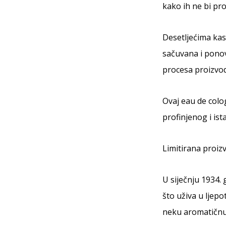
kako ih ne bi pro
Desetljećima kasn
sačuvana i ponov
procesa proizvod
Ovaj eau de colo
profinjenog i is
Limitirana proiz
U siječnju 1934.
što uživa u ljep
neku aromatičnu 