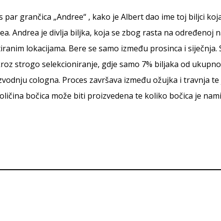
s par grančica „Andree“ , kako je Albert dao ime toj biljci koj
a. Andrea je divlja biljka, koja se zbog rasta na određenoj n
itiranim lokacijama. Bere se samo između prosinca i siječnja.
kroz strogo selekcioniranje, gdje samo 7% biljaka od ukupn
zvodnju cologna. Proces završava između ožujka i travnja te 
oličina bočica može biti proizvedena te koliko bočica je nam