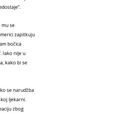
edostaje“.
m mu se
Americi zapitkuju
osam bočica
. Iako nije u
a, kako bi se
ako se narudžba
koj ljekarni.
eaciju zbog