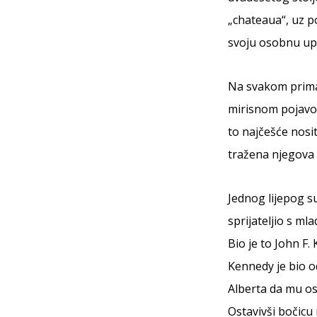
„chateaua“, uz p
svoju osobnu u
Na svakom prima
mirisnom pojavom 
to najčešće nosi
tražena njegova ol
Jednog lijepog s
sprijateljio s m
Bio je to John F.
Kennedy je bio o
Alberta da mu ost
Ostavivši bočicu