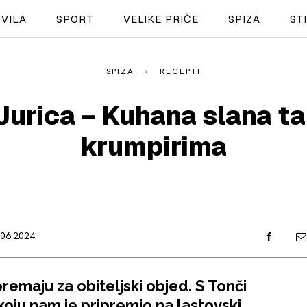
VILA
SPORT
VELIKE PRIČE
SPIZA
ST
SPIZA
RECEPTI
NAUTIKA
Jurica – Kuhana slana ta
SPORT
krumpirima
PLOVILA
PLOVIDBA
SPIZA
.06.2024
VELIKE PRIČE
PRETPLATA
premaju za obiteljski objed. S Tonči
SHOP
koju nam je pripremio na lastovski