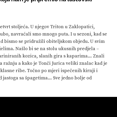
četvrt stoljeća. U njegov Triton u Zaklopatici,
Ljubo, navraćali smo mnogo puta. I u sezoni, kad se
ad bismo se pridružili obiteljskom objedu. U svim
jelima. Našlo bi se na stolu ukusnih predjela –
mariniranih kozica, slanih gira s kaparima… Znali
a ražnju a kako je Tonči Jurica veliki znalac kad je
oklasne ribe. Točno po mjeri ispečenih kirnji i
d jastoga sa špagetima… Sve jedno bolje od