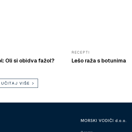
RECEPTI
l: Oli si obidva fažol?
Lešo raža s botunima
UČITAJ VIŠE
MORSKI VODIČI d.o.o.