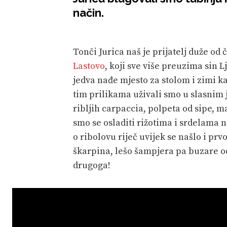
način.
Tonči Jurica naš je prijatelj duže od 
Lastovo
, koji sve više preuzima sin 
jedva nađe mjesto za stolom i zimi k
tim prilikama uživali smo u slasnim 
ribljih carpaccia, polpeta od sipe, 
smo se osladiti rižotima i srdelama n
o ribolovu riječ uvijek se našlo i prv
škarpina, lešo šampjera pa buzare o
drugoga!