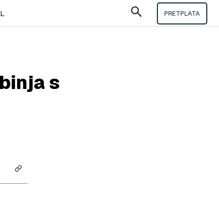
IL
PRETPLATA
binja s