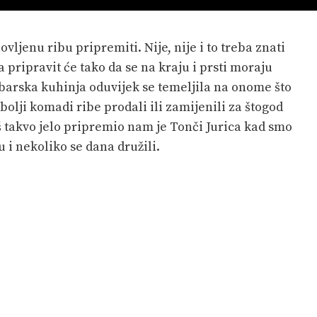
ovljenu ribu pripremiti. Nije, nije i to treba znati
a pripravit će tako da se na kraju i prsti moraju
ribarska kuhinja oduvijek se temeljila na onome što
jbolji komadi ribe prodali ili zamijenili za štogod
aš takvo jelo pripremio nam je Tonči Jurica kad smo
u i nekoliko se dana družili.