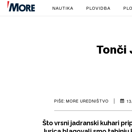
NAUTIKA
PLOVIDBA
PLO
Tonči 
PIŠE:
MORE UREDNIŠTVO
13
Što vrsni jadranski kuhari pri
Jurica blagovali smo tabinju 