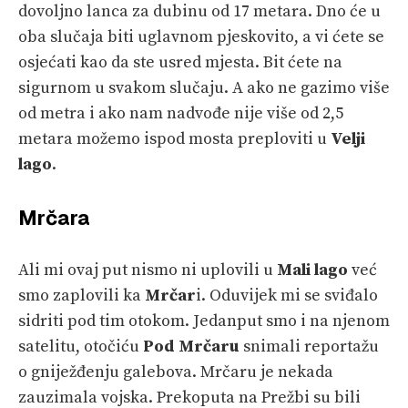
dovoljno lanca za dubinu od 17 metara. Dno će u
oba slučaja biti uglavnom pjeskovito, a vi ćete se
osjećati kao da ste usred mjesta. Bit ćete na
sigurnom u svakom slučaju. A ako ne gazimo više
od metra i ako nam nadvođe nije više od 2,5
metara možemo ispod mosta preploviti u
Velji
lago
.
Mrčara
Ali mi ovaj put nismo ni uplovili u
Mali lago
već
smo zaplovili ka
Mrčar
i. Oduvijek mi se sviđalo
sidriti pod tim otokom. Jedanput smo i na njenom
satelitu, otočiću
Pod Mrčaru
snimali reportažu
o gniježđenju galebova. Mrčaru je nekada
zauzimala vojska. Prekoputa na Prežbi su bili