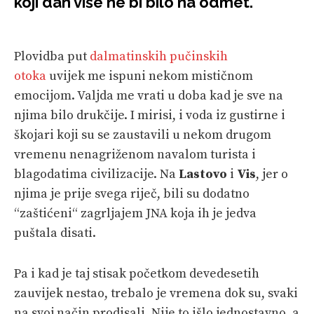
koji dan više ne bi bilo na odmet.
SPORT
Plovidba put
dalmatinskih pučinskih
PLOVILA
otoka
uvijek me ispuni nekom mističnom
PLOVIDBA
emocijom. Valjda me vrati u doba kad je sve na
njima bilo drukčije. I mirisi, i voda iz gustirne i
SPIZA
škojari koji su se zaustavili u nekom drugom
VELIKE PRIČE
vremenu nenagriženom navalom turista i
blagodatima civilizacije. Na
Lastovo
i
Vis
, jer o
PRETPLATA
njima je prije svega riječ, bili su dodatno
SHOP
“zaštićeni“ zagrljajem JNA koja ih je jedva
puštala disati.
Pa i kad je taj stisak početkom devedesetih
zauvijek nestao, trebalo je vremena dok su, svaki
na svoj način prodisali. Nije to išlo jednostavno, a