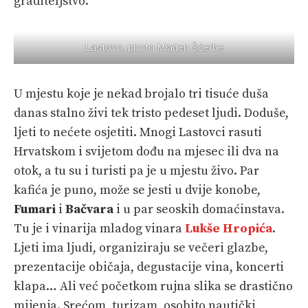
graditeljstvo.
Lastovo, photo Mladen Šćerbe
U mjestu koje je nekad brojalo tri tisuće duša
danas stalno živi tek tristo pedeset ljudi. Doduše,
ljeti to nećete osjetiti. Mnogi Lastovci rasuti
Hrvatskom i svijetom dođu na mjesec ili dva na
otok, a tu su i turisti pa je u mjestu živo. Par
kafića je puno, može se jesti u dvije konobe,
Fumari
i
Bačvara
i u par seoskih domaćinstava.
Tu je i vinarija mladog vinara
Lukše Hropića
.
Ljeti ima ljudi, organiziraju se večeri glazbe,
prezentacije običaja, degustacije vina, koncerti
klapa… Ali već početkom rujna slika se drastično
mijenja. Srećom, turizam, osobito nautički,