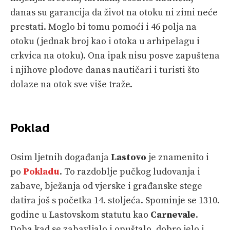
danas su garancija da život na otoku ni zimi neće
prestati. Moglo bi tomu pomoći i 46 polja na
otoku (jednak broj kao i otoka u arhipelagu i
crkvica na otoku). Ona ipak nisu posve zapuštena
i njihove plodove danas nautičari i turisti što
dolaze na otok sve više traže.
Poklad
Osim ljetnih događanja
Lastovo
je znamenito i
po
Pokladu
. To razdoblje pučkog ludovanja i
zabave, bježanja od vjerske i građanske stege
datira još s početka 14. stoljeća. Spominje se 1310.
godine u Lastovskom statutu kao
Carnevale
.
Doba kad se zabavljalo i opuštalo, dobro jelo i