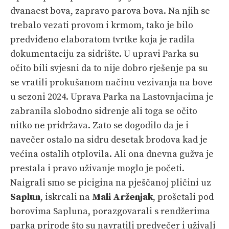
dvanaest bova, zapravo parova bova. Na njih se
trebalo vezati provom i krmom, tako je bilo
predviđeno elaboratom tvrtke koja je radila
dokumentaciju za sidrište. U upravi Parka su
očito bili svjesni da to nije dobro rješenje pa su
se vratili prokušanom načinu vezivanja na bove
u sezoni 2024. Uprava Parka na Lastovnjacima je
zabranila slobodno sidrenje ali toga se očito
nitko ne pridržava. Zato se dogodilo da je i
navečer ostalo na sidru desetak brodova kad je
većina ostalih otplovila. Ali ona dnevna gužva je
prestala i pravo uživanje moglo je početi.
Naigrali smo se picigina na pješčanoj pličini uz
Saplun
, iskrcali na
Mali Arženjak
, prošetali pod
borovima Sapluna, porazgovarali s rendžerima
parka prirode što su navratili predvečer i uživali