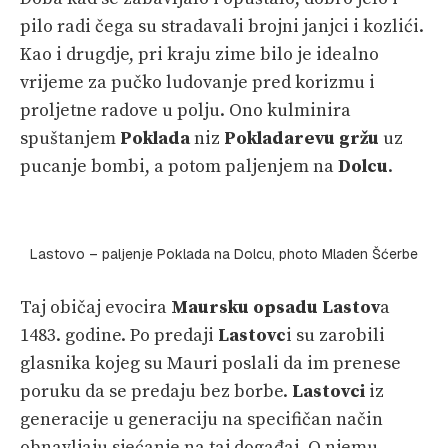
pilo radi čega su stradavali brojni janjci i kozlići.
Kao i drugdje, pri kraju zime bilo je idealno
vrijeme za pučko ludovanje pred korizmu i
proljetne radove u polju. Ono kulminira
spuštanjem
Poklada
niz
Pokladarevu gržu
uz
pucanje bombi, a potom paljenjem na
Dolcu
.
Lastovo – paljenje Poklada na Dolcu, photo Mladen Šćerbe
Taj običaj evocira
Maursku opsadu Lastov
a
1483. godine. Po predaji
Lastovc
i su zarobili
glasnika kojeg su Mauri poslali da im prenese
poruku da se predaju bez borbe.
Lastovci
iz
generacije u generaciju na specifičan način
obnavljaju sjećanje na taj događaj. O njemu