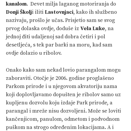
kanalom
. Devet milja laganog motoriranja do
Donji Školj
i iliti
Lastovnjaci
, kako ih službeno
nazivaju, prošlo je učas. Prisjetio sam se svog
prvog dolaska ovdje, doduše iz
Vela Luke
, na
jednoj điti udaljenoj sad dobra četiri i pol
desetljeća, s tek par barki na moru, kad sam
ovdje dolazio u ribolov.
Onako kako sam nekad lovio parangalom mogu
zaboraviti. Otočje je 2006. godine proglašeno
Parkom prirode i u njegovom akvatoriju nama
koji doplovljavamo dopušten je ribolov samo uz
kupljenu dozvolu koju izdaje Park prirode, a
parangal i mreže nisu dozvoljeni. Može se loviti
kančenjicom, panulom, odmetom i podvodnom
puškom na strogo određenim lokacijama. A i