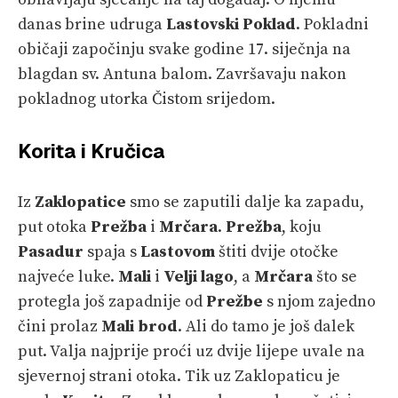
danas brine udruga
Lastovski Poklad
. Pokladni
običaji započinju svake godine 17. siječnja na
blagdan sv. Antuna balom. Završavaju nakon
pokladnog utorka Čistom srijedom.
Korita i Kručica
Iz
Zaklopatice
smo se zaputili dalje ka zapadu,
put otoka
Prežba
i
Mrčara
.
Prežba
, koju
Pasadur
spaja s
Lastovom
štiti dvije otočke
najveće luke.
Mali
i
Velji lago
, a
Mrčara
što se
protegla još zapadnije od
Prežbe
s njom zajedno
čini prolaz
Mali brod
. Ali do tamo je još dalek
put. Valja najprije proći uz dvije lijepe uvale na
sjevernoj strani otoka. Tik uz Zaklopaticu je