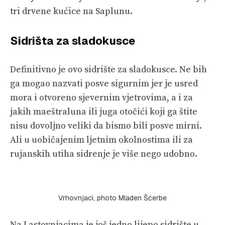
tri drvene kućice na Saplunu.
Sidrišta za sladokusce
Definitivno je ovo sidrište za sladokusce. Ne bih
ga mogao nazvati posve sigurnim jer je usred
mora i otvoreno sjevernim vjetrovima, a i za
jakih maeštraluna ili juga otočići koji ga štite
nisu dovoljno veliki da bismo bili posve mirni.
Ali u uobičajenim ljetnim okolnostima ili za
rujanskih utiha sidrenje je više nego udobno.
Vrhovnjaci, photo Mladen Šćerbe
Na Lastovnjacima je još jedno lijepo sidrište u