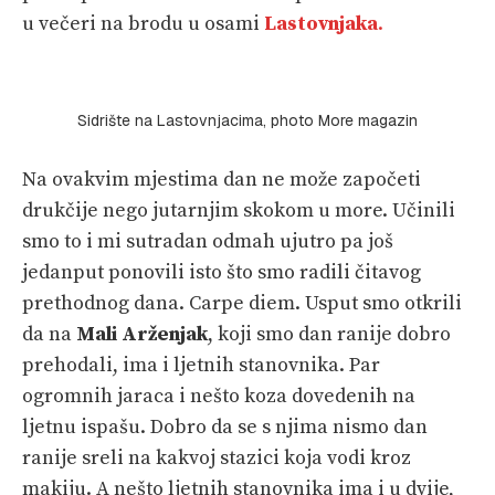
u večeri na brodu u osami
Lastovnjaka
.
Sidrište na Lastovnjacima, photo More magazin
Na ovakvim mjestima dan ne može započeti
drukčije nego jutarnjim skokom u more. Učinili
smo to i mi sutradan odmah ujutro pa još
jedanput ponovili isto što smo radili čitavog
prethodnog dana. Carpe diem. Usput smo otkrili
da na
Mali Arženjak
, koji smo dan ranije dobro
prehodali, ima i ljetnih stanovnika. Par
ogromnih jaraca i nešto koza dovedenih na
ljetnu ispašu. Dobro da se s njima nismo dan
ranije sreli na kakvoj stazici koja vodi kroz
makiju. A nešto ljetnih stanovnika ima i u dvije,