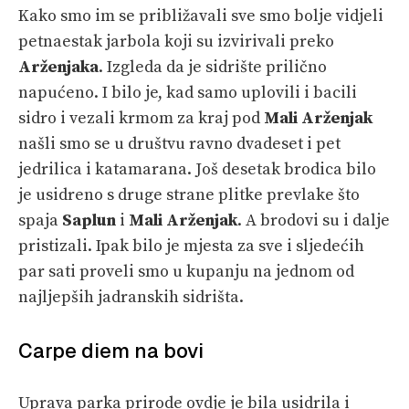
Kako smo im se približavali sve smo bolje vidjeli
petnaestak jarbola koji su izvirivali preko
Arženjaka
. Izgleda da je sidrište prilično
napućeno. I bilo je, kad samo uplovili i bacili
sidro i vezali krmom za kraj pod
Mali Arženjak
našli smo se u društvu ravno dvadeset i pet
jedrilica i katamarana. Još desetak brodica bilo
je usidreno s druge strane plitke prevlake što
spaja
Saplun
i
Mali Arženjak
. A brodovi su i dalje
pristizali. Ipak bilo je mjesta za sve i sljedećih
par sati proveli smo u kupanju na jednom od
najljepših jadranskih sidrišta.
Carpe diem na bovi
Uprava parka prirode ovdje je bila usidrila i