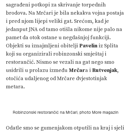
sagrađeni potkopi za skrivanje torpednih
brodova. Na Mrčari je bila nekakva vojna postaja
i pred njom lijepi veliki gat. Srećom, kad je
jedanput JNA od tamo otišla nikome nije palo na
pamet da otok ostane u negdašnjoj funkciji.
Objekti su iznajmljeni obitelji
Pavelin
iz Splita
koji su organizirali robinzonski smještaj i
restorančić. Nismo se vezali na gat nego smo
usidrili u prolazu između
Mrčar
a i
Rutvenjak
,
otočića udaljenog od Mrčare dvjestotinjak
metara.
Robinzonski restorančić na Mrčari, photo More magazin
Odatle smo se gumenjakom otputili na kraj i sjeli