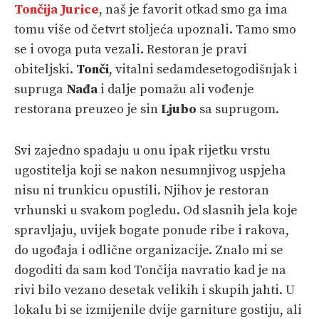
Tončija Jurice
, naš je favorit otkad smo ga ima
tomu više od četvrt stoljeća upoznali. Tamo smo
se i ovoga puta vezali. Restoran je pravi
obiteljski.
Tonči
, vitalni sedamdesetogodišnjak i
supruga
Nađa
i dalje pomažu ali vođenje
restorana preuzeo je sin
Ljubo
sa suprugom.
Svi zajedno spadaju u onu ipak rijetku vrstu
ugostitelja koji se nakon nesumnjivog uspjeha
nisu ni trunkicu opustili. Njihov je restoran
vrhunski u svakom pogledu. Od slasnih jela koje
spravljaju, uvijek bogate ponude ribe i rakova,
do ugođaja i odlične organizacije. Znalo mi se
dogoditi da sam kod Tončija navratio kad je na
rivi bilo vezano desetak velikih i skupih jahti. U
lokalu bi se izmijenile dvije garniture gostiju, ali