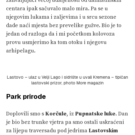
zahvaljujući većoj udaljenosti od dalmatinskih
centara ipak sačuvalo malo mira. Pa se u
njegovim lukama i zaljevima i u srcu sezone
dade naći mjesta bez prevelike gužve. Bio je to
jedan od razloga da i mi početkom kolovoza
provu usmjerimo ka tom otoku i njegovu
arhipelagu.
Lastovo – ulaz u Velji Lago i sidrište u uvali Kremena – tipičan
lastovski prizor, photo More magazin
Park prirode
Doplovili smo s
Korčule
, iz
Pupnatske luke
. Dan
je bio bez trunke vjetra pa smo ostali uskraćeni
za lijepu traversadu pod jedrima
Lastovskim