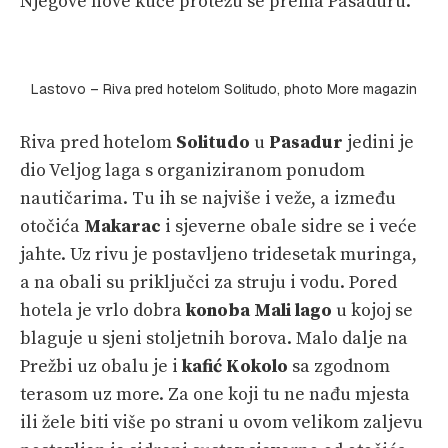
Njegove nove kuće protežu se prema Pasaduru.
Lastovo – Riva pred hotelom Solitudo, photo More magazin
Riva pred hotelom
Solitudo
u
Pasadur
jedini je
dio Veljog laga s organiziranom ponudom
nautičarima. Tu ih se najviše i veže, a između
otočića
Makarac
i sjeverne obale sidre se i veće
jahte. Uz rivu je postavljeno tridesetak muringa,
a na obali su priključci za struju i vodu. Pored
hotela je vrlo dobra
konoba Mali lago
u kojoj se
blaguje u sjeni stoljetnih borova. Malo dalje na
Prežbi uz obalu je i
kafić Kokolo
sa zgodnom
terasom uz more. Za one koji tu ne nađu mjesta
ili žele biti više po strani u ovom velikom zaljevu