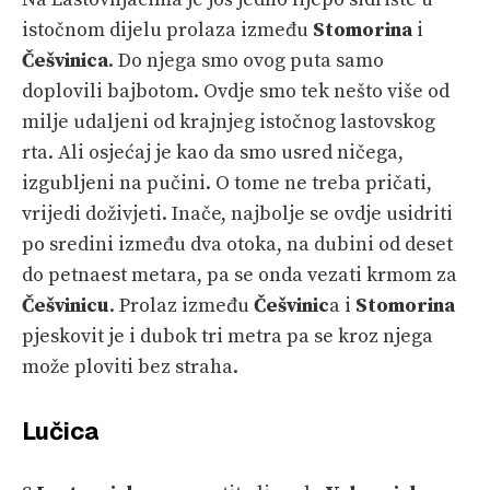
istočnom dijelu prolaza između
Stomorina
i
Češvinica
. Do njega smo ovog puta samo
doplovili bajbotom. Ovdje smo tek nešto više od
milje udaljeni od krajnjeg istočnog lastovskog
rta. Ali osjećaj je kao da smo usred ničega,
izgubljeni na pučini. O tome ne treba pričati,
vrijedi doživjeti. Inače, najbolje se ovdje usidriti
po sredini između dva otoka, na dubini od deset
do petnaest metara, pa se onda vezati krmom za
Češvinicu
. Prolaz između
Češvinic
a i
Stomorina
pjeskovit je i dubok tri metra pa se kroz njega
može ploviti bez straha.
Lučica