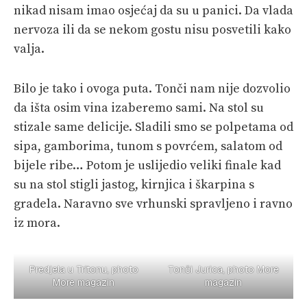
nikad nisam imao osjećaj da su u panici. Da vlada
nervoza ili da se nekom gostu nisu posvetili kako
valja.
Bilo je tako i ovoga puta. Tonči nam nije dozvolio
da išta osim vina izaberemo sami. Na stol su
stizale same delicije. Sladili smo se polpetama od
sipa, gamborima, tunom s povrćem, salatom od
bijele ribe… Potom je uslijedio veliki finale kad
su na stol stigli jastog, kirnjica i škarpina s
gradela. Naravno sve vrhunski spravljeno i ravno
iz mora.
Predjela u Tritonu, photo
Tonči Jurica, photo More
More magazin
magazin