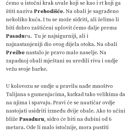
ćemo u istočni krak uvale koji se kao i rt koji ga
štiti naziva
Prehodišće
. Na obali je sagrađeno
nekoliko kuća. I tu se može sidriti, ali želimo li
biti dobro zaštićeni uplovit ćemo dalje prema
Pasadu
ru. Tu je najsigurniji, ali i
najnastanjeniji dio ovog dijela otoka. Na obali
Prežbe
nastalo je pravo malo naselje. Na
zapadnoj obali mještani su uredili rivu i ondje
vežu svoje barke.
U kolovozu se ondje u pravilu nađe mnoštvo
Talijana s gumenjacima, katkad tako velikima da
na njima i spavaju. Pravi će se nautičar ovdje
nastojati usidriti između dvije obale. Ako to učini
bliže
Pasaduru
, sidro će biti na dubini od 6
metara. Ode li malo istočnije, mora pustiti