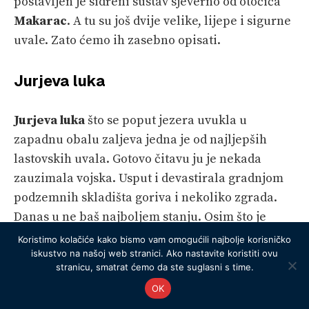
postavljen je sidreni sustav sjeverno od otočića
Makarac
. A tu su još dvije velike, lijepe i sigurne
uvale. Zato ćemo ih zasebno opisati.
Jurjeva luka
Jurjeva luka
što se poput jezera uvukla u
zapadnu obalu zaljeva jedna je od najljepših
lastovskih uvala. Gotovo čitavu ju je nekada
zauzimala vojska. Usput i devastirala gradnjom
podzemnih skladišta goriva i nekoliko zgrada.
Danas u ne baš najboljem stanju. Osim što je
lijepa,
Jurjeva luka
je i posve sigurna. Zaštićena
Koristimo kolačiće kako bismo vam omogućili najbolje korisničko
je od svakog vjetra. Borovi se sa svih strana
iskustvo na našoj web stranici. Ako nastavite koristiti ovu
stranicu, smatrat ćemo da ste suglasni s time.
spuštaju sve do mora pa je odlično sidrište.
OK