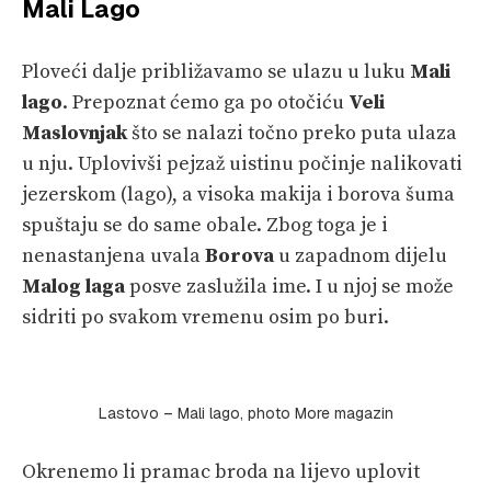
Mali Lago
Ploveći dalje približavamo se ulazu u luku
Mali
lago
. Prepoznat ćemo ga po otočiću
Veli
Maslovnjak
što se nalazi točno preko puta ulaza
u nju. Uplovivši pejzaž uistinu počinje nalikovati
jezerskom (lago), a visoka makija i borova šuma
spuštaju se do same obale. Zbog toga je i
nenastanjena uvala
Borova
u zapadnom dijelu
Malog laga
posve zaslužila ime. I u njoj se može
sidriti po svakom vremenu osim po buri.
Lastovo – Mali lago, photo More magazin
Okrenemo li pramac broda na lijevo uplovit