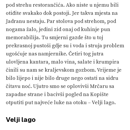
pod strehu restorančića. Ako niste u njemu bili
otiđite svakako dok postoji. Jer takva mjesta na
Jadranu nestaju. Par stolova pod strehom, pod
nogama žalo, jedini zid onaj od kuhinje pun
memorabilija. Tu smjerni gazde što u toj
prekrasnoj pustoši gdje su i voda i struja problem
ugošćuje nas namjernike. Četiri tog jutra
ulovljena kantara, malo vina, salate i krumpira
činili su nam se kraljevskom gozbom. Vrijeme je
bilo lijepo i nije bilo druge nego ostati na sidru
čitavu noć. Ujutro smo se oplovivši Mrčaru sa
zapadne strane i bacivši pogled na Kopište
otputiti put najveće luke na otoku – Velji lago.
Velji lago