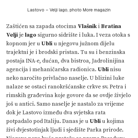
Lastovo – Velji lago, photo More magazin
Zaštićen sa zapada otocima
Vlašnik
i
Bratina
Velji
je
lago
sigurno sidrište i luka. I veza otoka s
kopnom jer u
Ubli
u njegovu južnom dijelu
trajektni je i brodski pristan. Tu su i benzinska
postaja INA-e, dućan, dva bistroa, Jadrolinijina
agencija i mehaničarska radionica.
Ubli
nisu
neko naročito privlačno naselje. U blizini luke
nalaze se ostaci ranokršćanske crkve sv. Petra i
rimskih građevina koje govore da se ovdje živjelo
još u antici. Samo naselje je nastalo za vrijeme
dok je Lastovo između dva svjetska rata
potpadalo pod Italiju. Danas je u
Ubli
u kojima
živi dvjestotinjak ljudi i sjedište Parka prirode.