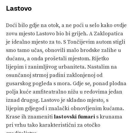
Lastovo
Doći bilo gdje na otok, a ne poći u selo kako ovdje
zovu mjesto Lastovo bio bi grijeh. A Zaklopatica
je idealno mjesto za to. S Tončijevim autom stigli
smo tamo učas, obnovili malo brodske zalihe u
dućanu, a onda prošetali mjestom. Rijetko
lijepim i zanimljivog urbaniteta. Nastalim na
osunčanoj strmoj padini zaklonjenoj od
gusarskog pogleda s mora. Gdje se, ponad plodna
polja kuće amfiteatralno nižu u redovima jedan
iznad drugog. Lastovo je skladno mjesto, s
lijepim gdjegod i znalački obnovljenim kućama.
Krase ih znameniti
lastovski fumari
s krunama
pri vrhu tako karakteristični za otočko