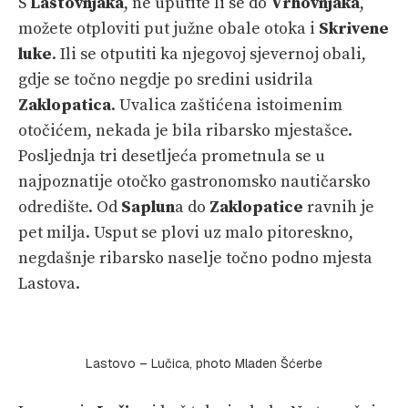
S
Lastovnjaka
, ne uputite li se do
Vrhovnjaka
,
možete otploviti put južne obale otoka i
Skrivene
luke
. Ili se otputiti ka njegovoj sjevernoj obali,
gdje se točno negdje po sredini usidrila
Zaklopatica
. Uvalica zaštićena istoimenim
otočićem, nekada je bila ribarsko mjestašce.
Posljednja tri desetljeća prometnula se u
najpoznatije otočko gastronomsko nautičarsko
odredište. Od
Saplun
a do
Zaklopatice
ravnih je
pet milja. Usput se plovi uz malo pitoreskno,
negdašnje ribarsko naselje točno podno mjesta
Lastova.
Lastovo – Lučica, photo Mladen Šćerbe