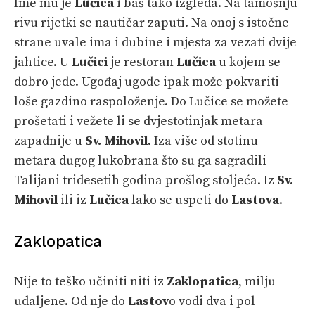
Ime mu je
Lučica
i baš tako izgleda. Na tamošnju
rivu rijetki se nautičar zaputi. Na onoj s istočne
strane uvale ima i dubine i mjesta za vezati dvije
jahtice. U
Lučici
je restoran
Lučica
u kojem se
dobro jede. Ugođaj ugode ipak može pokvariti
loše gazdino raspoloženje. Do Lučice se možete
prošetati i vežete li se dvjestotinjak metara
zapadnije u
Sv. Mihovil
. Iza više od stotinu
metara dugog lukobrana što su ga sagradili
Talijani tridesetih godina prošlog stoljeća. Iz
Sv.
Mihovil
ili iz
Lučica
lako se uspeti do
Lastova
.
Zaklopatica
Nije to teško učiniti niti iz
Zaklopatica
, milju
udaljene. Od nje do
Lastov
o vodi dva i pol