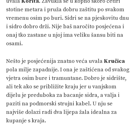
uvala
Korita
. Zavukla se u kopno skoro četiri
stotine metara i pruža dobru zaštitu po svakom
vremenu osim po buri. Sidri se na pjeskovitu dnu
i sidro dobro drži. Nije baš naročito posjećena i
onaj tko zastane u njoj ima veliku šansu biti na
osami.
Nešto je posjećenija znatno veća uvala
Kručica
pola milje zapadnije. I ona je zaštićena od svakog
vjetra osim bure i tramuntane. Dobro je sidrište,
ali tek ako se približite kraju jer u vanjskom
dijelu je preduboka za bacanje sidra, a valja i
paziti na podmorski strujni kabel. U nju se
najviše dolazi radi dva lijepa žala idealna za
kupanje s kraja.