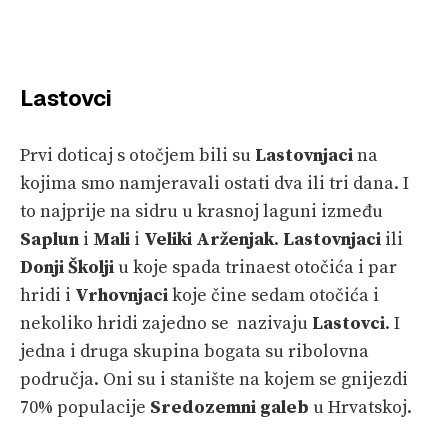
Lastovci
Prvi doticaj s otočjem bili su
Lastovnjaci
na
kojima smo namjeravali ostati dva ili tri dana. I
to najprije na sidru u krasnoj laguni između
Saplun
i
Mali
i
Veliki Arženjak
.
Lastovnjaci
ili
Donji Školji
u koje spada trinaest otočića i par
hridi i
Vrhovnjaci
koje čine sedam otočića i
nekoliko hridi zajedno se nazivaju
Lastovci
. I
jedna i druga skupina bogata su ribolovna
područja. Oni su i stanište na kojem se gnijezdi
70% populacije
Sredozemni galeb
u Hrvatskoj.