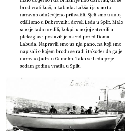
malo dotjerao i da bi nam je htio darovati, da se
brod vrati kući, u Labuda. Lukša i ja smo to
naravno oduševljeno prihvatili. Sjeli smo u auto,
otišli smo u Dubrovnik i doveli Ledu u Split. Malo
smo je tada uredili, kokpit smo joj zatvorili u
pleksiglas i postavili je na zid pored Doma
Labuda. Napravili smo uz nju pano, na koji smo
napisali o kojem brodu se radi i također da ga je
darovao Jadran Gamulin. Tako se Leda prije
sedam godina vratila u Split.