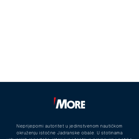
Neprijeporni autoritet u jedinstvenom nautičkom
okruženju istočne Jadranske obale. U stotinama