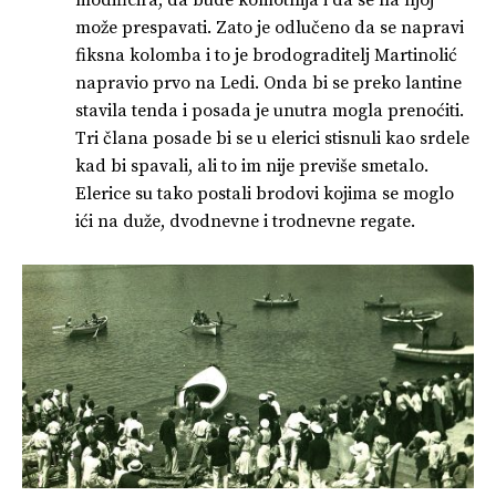
modificira, da bude komotnija i da se na njoj
može prespavati. Zato je odlučeno da se napravi
fiksna kolomba i to je brodograditelj Martinolić
napravio prvo na Ledi. Onda bi se preko lantine
stavila tenda i posada je unutra mogla prenoćiti.
Tri člana posade bi se u elerici stisnuli kao srdele
kad bi spavali, ali to im nije previše smetalo.
Elerice su tako postali brodovi kojima se moglo
ići na duže, dvodnevne i trodnevne regate.