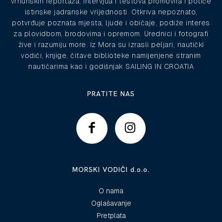
vrhunskih reportaža, intervjua i testova promovira i potiče
istinske jadranske vrijednosti. Otkriva nepoznato,
potvrđuje poznata mjesta, ljude i običaje, podiže interes
za plovidbom, brodovima i opremom. Urednici i fotografi
žive i razumiju more. Iz Mora su izrasli peljari, nautički
vodiči, knjige, čitave biblioteke namijenjene stranim
nautičarima kao i godišnjak SAILING IN CROATIA
PRATITE NAS
MORSKI VODIČI d.o.o.
O nama
Oglašavanje
Pretplata