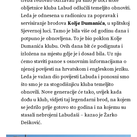
treba redovito održavati pa smo je uoči stote
obljetnice kluba Labud odlučili temeljito obnoviti.
Leda je odnesena u radionicu za popravak i
servisiranje brodova
Kolje Dumanića
, u splitskoj
Sjevernoj luci. Tamo je bila više od godinu dana i
potpuno je obnovljena. To je bio poklon Kolje
Dumanića klubu. Ovih dana bit će podignuta i
izložena na mjestu gdje je i dosad bila. Uz nju
ćemo staviti panoe s osnovnim informacijama o
njenoj povijesti na hrvatskom i engleskom jeziku.
Leda je važan dio povijesti Labuda i ponosni smo
što smo je za stogodišnjicu kluba temeljito
obnovili. Nove generacije će tako, uvijek kada
dođu u klub, vidjeti taj legendarni brod, na kojem
se jedrilo prije gotovo sto godina i na kojemu su
stasali nebrojeni Labudaši – kazao je Žarko
Dešković.