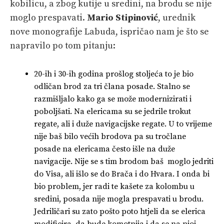
kobilicu, a zbog kutije u sredini, na brodu se nije
moglo prespavati.
Mario Stipinović
, urednik
nove monografije Labuda, ispričao nam je što se
napravilo po tom pitanju:
20-ih i 30-ih godina prošlog stoljeća to je bio
odličan brod za tri člana posade. Stalno se
razmišljalo kako ga se može modernizirati i
poboljšati. Na elericama su se jedrile trokut
regate, ali i duže navigacijske regate. U to vrijeme
nije baš bilo većih brodova pa su tročlane
posade na elericama često išle na duže
navigacije. Nije se s tim brodom baš moglo jedriti
do Visa, ali išlo se do Brača i do Hvara. I onda bi
bio problem, jer radi te kašete za kolombu u
sredini, posada nije mogla prespavati u brodu.
Jedriličari su zato pošto poto htjeli da se elerica