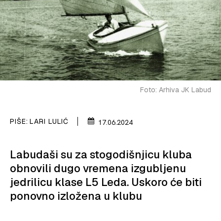
PLOVILA
PLOVIDBA
SPIZA
VELIKE PRIČE
Foto: Arhiva JK Labud
PRETPLATA
SHOP
PIŠE:
LARI LULIĆ
17.06.2024
Labudaši su za stogodišnjicu kluba
obnovili dugo vremena izgubljenu
jedrilicu klase L5 Leda. Uskoro će biti
ponovno izložena u klubu