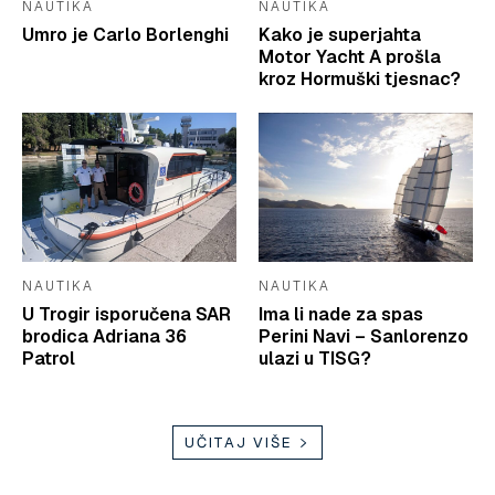
NAUTIKA
NAUTIKA
Umro je Carlo Borlenghi
Kako je superjahta
Motor Yacht A prošla
kroz Hormuški tjesnac?
NAUTIKA
NAUTIKA
U Trogir isporučena SAR
Ima li nade za spas
brodica Adriana 36
Perini Navi – Sanlorenzo
Patrol
ulazi u TISG?
UČITAJ VIŠE