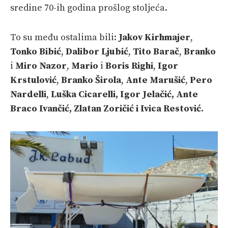
sredine 70-ih godina prošlog stoljeća.
To su među ostalima bili:
Jakov Kirhmajer
,
Tonko Bibić
,
Dalibor Ljubić
,
Tito Barač
,
Branko
i
Miro Nazor
,
Mario
i
Boris Righi
,
Igor
Krstulović
,
Branko Širola
,
Ante Marušić
,
Pero
Nardelli
,
Luška Cicarelli, Igor Jelačić, Ante
Braco Ivančić, Zlatan Zoričić i Ivica Restović.