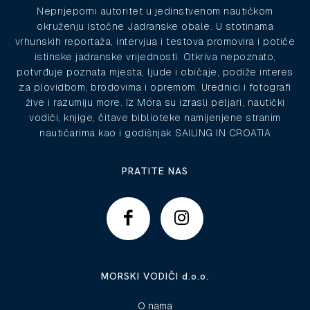
Neprijeporni autoritet u jedinstvenom nautičkom
okruženju istočne Jadranske obale. U stotinama
vrhunskih reportaža, intervjua i testova promovira i potiče
istinske jadranske vrijednosti. Otkriva nepoznato,
potvrđuje poznata mjesta, ljude i običaje, podiže interes
za plovidbom, brodovima i opremom. Urednici i fotografi
žive i razumiju more. Iz Mora su izrasli peljari, nautički
vodiči, knjige, čitave biblioteke namijenjene stranim
nautičarima kao i godišnjak SAILING IN CROATIA
PRATITE NAS
MORSKI VODIČI d.o.o.
O nama