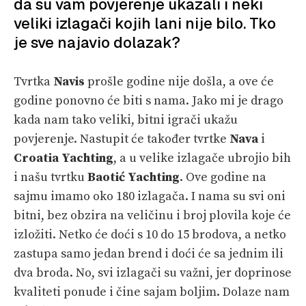
da su vam povjerenje ukazali i neki
veliki izlagači kojih lani nije bilo. Tko
je sve najavio dolazak?
Tvrtka
Navis
prošle godine nije došla, a ove će
godine ponovno će biti s nama. Jako mi je drago
kada nam tako veliki, bitni igrači ukažu
povjerenje. Nastupit će također tvrtke
Nava
i
Croatia Yachting
, a u velike izlagače ubrojio bih
i našu tvrtku
Baotić Yachting
. Ove godine na
sajmu imamo oko 180 izlagača. I nama su svi oni
bitni, bez obzira na veličinu i broj plovila koje će
izložiti. Netko će doći s 10 do 15 brodova, a netko
zastupa samo jedan brend i doći će sa jednim ili
dva broda. No, svi izlagači su važni, jer doprinose
kvaliteti ponude i čine sajam boljim. Dolaze nam