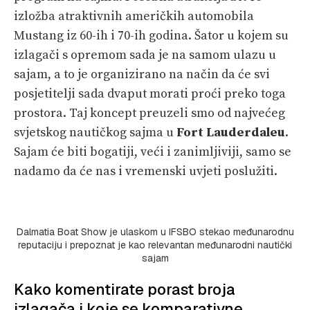
izložba atraktivnih američkih automobila
Mustang iz 60-ih i 70-ih godina. Šator u kojem su
izlagači s opremom sada je na samom ulazu u
sajam, a to je organizirano na način da će svi
posjetitelji sada dvaput morati proći preko toga
prostora. Taj koncept preuzeli smo od najvećeg
svjetskog nautičkog sajma u
Fort Lauderdaleu
.
Sajam će biti bogatiji, veći i zanimljiviji, samo se
nadamo da će nas i vremenski uvjeti poslužiti.
Dalmatia Boat Show je ulaskom u IFSBO stekao međunarodnu
reputaciju i prepoznat je kao relevantan međunarodni nautički
sajam
Kako komentirate porast broja
izlagača i koje se komparativne