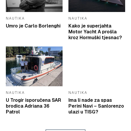
NAUTIKA
NAUTIKA
Umro je Carlo Borlenghi
Kako je superjahta
Motor Yacht A prošla
kroz Hormuški tjesnac?
NAUTIKA
NAUTIKA
U Trogir isporučena SAR
Ima li nade za spas
brodica Adriana 36
Perini Navi – Sanlorenzo
Patrol
ulazi u TISG?