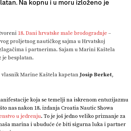
platan. Na kopnu i u moru izloženo je
otvoreni
18. Dani hrvatske male brodogradnje
–
rvog proljetnog nautičkog sajma u Hrvatskoj
izlagačima i partnerima. Sajam u Marini Kaštela
z je besplatan.
o vlasnik Marine Kaštela kapetan
Josip Berket
,
nifestacije koja se temelji na iskrenom entuzijazmu
 što nas nakon 18. izdanja Croatia Nautic Showa
enstvo u jedrenju
. To je još jedno veliko priznanje za
naša marina i ubuduće će biti sigurna luka i partner