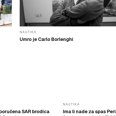
NAUTIKA
Umro je Carlo Borlenghi
NAUTIKA
isporučena SAR brodica
Ima li nade za spas Peri