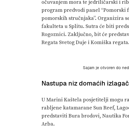
očuvanjem mora te jedriličarski i ri
program predvodi panel “Pomorski fa
pomorskih stručnjaka”. Organizira se
fakulteta u Splitu. Sutra će biti pr
Rogoznici. Zaključno, bit će predstav
Regata Svetog Duje i Komiška regata
Sajam je otvoren do nedje
Nastupa niz domaćih izlaga
U Marini Kaštela posjetitelji mogu r
rabljene katamarane Sun Reef, Lagoo
predstaviti Bura brodovi, Nautika For
Arba.