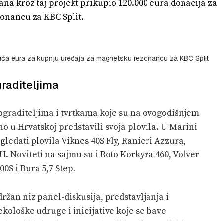
ana kroz taj projekt prikupio 120.000 eura donacija za
onancu za KBC Split.
isuća eura za kupnju uređaja za magnetsku rezonancu za KBC Split
raditeljima
ograditeljima i tvrtkama koje su na ovogodišnjem
 u Hrvatskoj predstavili svoja plovila. U Marini
ledati plovila Viknes 40S Fly, Ranieri Azzura,
. Noviteti na sajmu su i Roto Korkyra 460, Volver
00S i Bura 5,7 Step.
držan niz panel-diskusija, predstavljanja i
 ekološke udruge i inicijative koje se bave