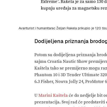
Extreme”. Rakela je za samo 130 d
kupnju uređaja za magnetsku rez
Avanturist i humanitarac Željan Rakela prikupio je 120 t
Dodijeljena priznanja brodog
Potom su dodijeljena priznanja brod
sajmu Croatia Nautic Show premijerno
Kaštela tako se premijerno mogu razg
Phantom 10 i 3D Tender Ultimate 320H
6.3 Fisher, Nouva Jolly 24, ProMotor 6
U
Marini Kaštela
će do nedjelje bit o
prezentacija. Svoj rad će predstaviti