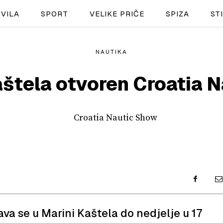
VILA
SPORT
VELIKE PRIČE
SPIZA
ST
NAUTIKA
NAUTIKA
aštela otvoren Croatia 
SPORT
PLOVILA
PLOVIDBA
SPIZA
VELIKE PRIČE
PRETPLATA
va se u Marini Kaštela do nedjelje u 17
SHOP