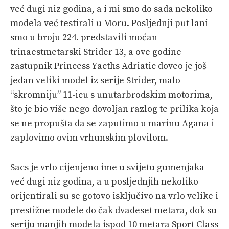
već dugi niz godina, a i mi smo do sada nekoliko
PRETPLATA
modela već testirali u Moru. Posljednji put lani
SHOP
smo u broju 224. predstavili moćan
trinaestmetarski Strider 13, a ove godine
zastupnik Princess Yacths Adriatic doveo je još
jedan veliki model iz serije Strider, malo
“skromniju” 11-icu s unutarbrodskim motorima,
što je bio više nego dovoljan razlog te prilika koja
se ne propušta da se zaputimo u marinu Agana i
zaplovimo ovim vrhunskim plovilom.
Sacs je vrlo cijenjeno ime u svijetu gumenjaka
već dugi niz godina, a u posljednjih nekoliko
orijentirali su se gotovo isključivo na vrlo velike i
prestižne modele do čak dvadeset metara, dok su
seriju manjih modela ispod 10 metara Sport Class