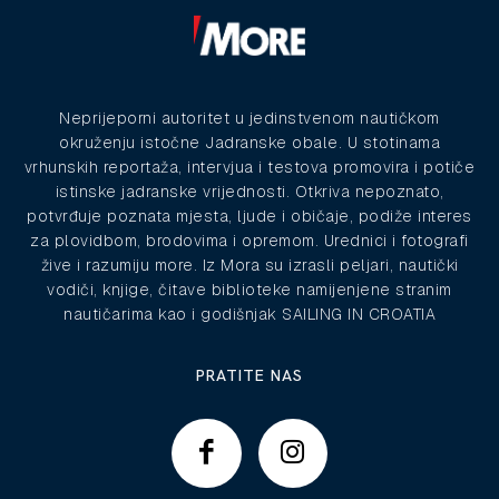
Neprijeporni autoritet u jedinstvenom nautičkom
okruženju istočne Jadranske obale. U stotinama
vrhunskih reportaža, intervjua i testova promovira i potiče
istinske jadranske vrijednosti. Otkriva nepoznato,
potvrđuje poznata mjesta, ljude i običaje, podiže interes
za plovidbom, brodovima i opremom. Urednici i fotografi
žive i razumiju more. Iz Mora su izrasli peljari, nautički
vodiči, knjige, čitave biblioteke namijenjene stranim
nautičarima kao i godišnjak SAILING IN CROATIA
PRATITE NAS