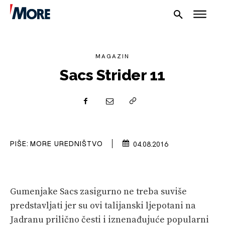
MAGAZIN
Sacs Strider 11
NAUTIKA
SPORT
PIŠE:
MORE UREDNIŠTVO
04.08.2016
PLOVILA
PLOVIDBA
SPIZA
Gumenjake Sacs zasigurno ne treba suviše
predstavljati jer su ovi talijanski ljepotani na
VELIKE PRIČE
Jadranu prilično česti i iznenađujuće popularni