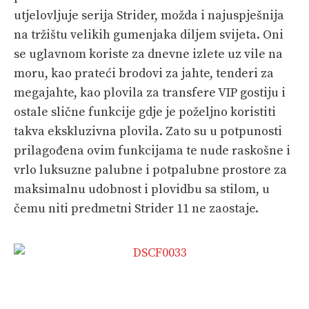
utjelovljuje serija Strider, možda i najuspješnija
na tržištu velikih gumenjaka diljem svijeta. Oni
se uglavnom koriste za dnevne izlete uz vile na
moru, kao prateći brodovi za jahte, tenderi za
megajahte, kao plovila za transfere VIP gostiju i
ostale slične funkcije gdje je poželjno koristiti
takva ekskluzivna plovila. Zato su u potpunosti
prilagođena ovim funkcijama te nude raskošne i
vrlo luksuzne palubne i potpalubne prostore za
maksimalnu udobnost i plovidbu sa stilom, u
čemu niti predmetni Strider 11 ne zaostaje.