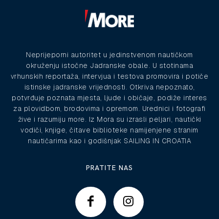
Neprijeporni autoritet u jedinstvenom nautičkom
okruženju istočne Jadranske obale. U stotinama
vrhunskih reportaža, intervjua i testova promovira i potiče
istinske jadranske vrijednosti. Otkriva nepoznato,
potvrđuje poznata mjesta, ljude i običaje, podiže interes
za plovidbom, brodovima i opremom. Urednici i fotografi
žive i razumiju more. Iz Mora su izrasli peljari, nautički
vodiči, knjige, čitave biblioteke namijenjene stranim
nautičarima kao i godišnjak SAILING IN CROATIA
PRATITE NAS