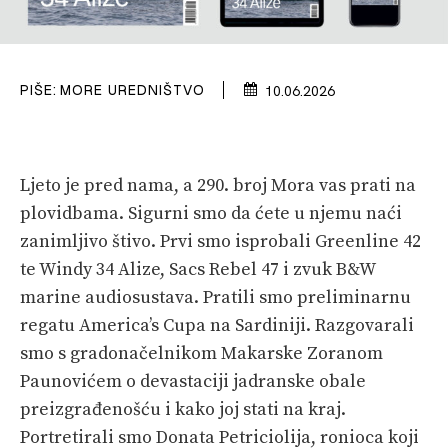
VELIKE PRIČE
PRETPLATA
PIŠE:
MORE UREDNIŠTVO
10.06.2026
SHOP
Ljeto je pred nama, a 290. broj Mora vas prati na
plovidbama. Sigurni smo da ćete u njemu naći
zanimljivo štivo. Prvi smo isprobali Greenline 42
te Windy 34 Alize, Sacs Rebel 47 i zvuk B&W
marine audiosustava. Pratili smo preliminarnu
regatu America’s Cupa na Sardiniji. Razgovarali
smo s gradonačelnikom Makarske Zoranom
Paunovićem o devastaciji jadranske obale
preizgrađenošću i kako joj stati na kraj.
Portretirali smo Donata Petriciolija, ronioca koji