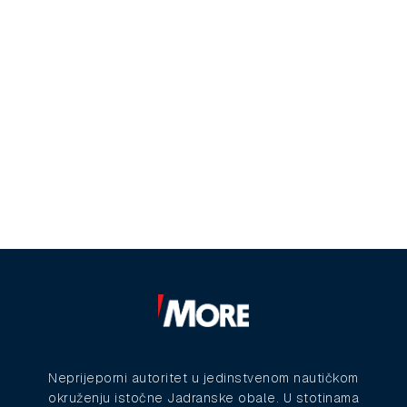
Neprijeporni autoritet u jedinstvenom nautičkom
okruženju istočne Jadranske obale. U stotinama