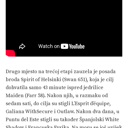
Drugo mjesto na trećoj etapi zauzela je posada
broda Spirit of Helsinki (Swan 651), koja je cilj
dohvatila samo 43 minute ispred jedrilice
Maiden (Farr 58). Nakon njih, u razmaku od
sedam sati, do cilja su stigli L’Esprit d’équipe,
Galiana WithSecure i Outlaw. Nakon dva dana, u
Puntu del Este stigli su također Španjolski White
Shadow i Francuska Evrika. Na moru se još uvijek