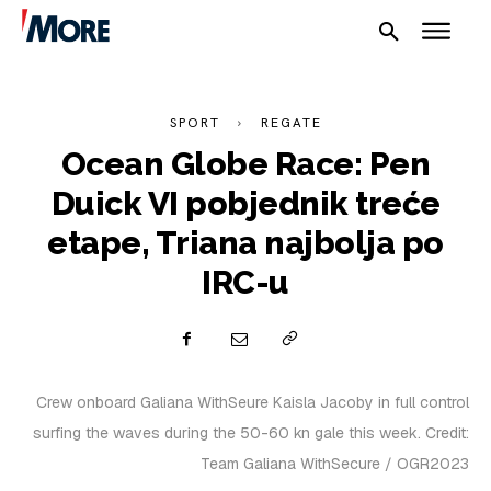
SPORT
REGATE
Ocean Globe Race: Pen
Duick VI pobjednik treće
etape, Triana najbolja po
NAUTIKA
IRC-u
SPORT
PLOVILA
PLOVIDBA
Crew onboard Galiana WithSeure Kaisla Jacoby in full control
surfing the waves during the 50-60 kn gale this week. Credit:
SPIZA
Team Galiana WithSecure / OGR2023