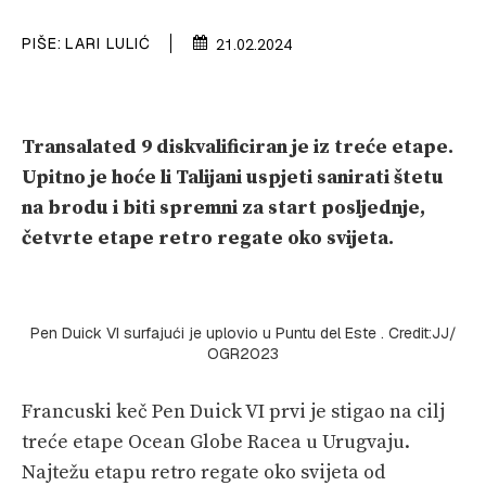
VELIKE PRIČE
PIŠE:
LARI LULIĆ
21.02.2024
PRETPLATA
SHOP
Transalated 9 diskvalificiran je iz treće etape.
Upitno je hoće li Talijani uspjeti sanirati štetu
na brodu i biti spremni za start posljednje,
četvrte etape retro regate oko svijeta.
Pen Duick VI surfajući je uplovio u Puntu del Este . Credit:JJ/
OGR2023
Francuski keč Pen Duick VI prvi je stigao na cilj
treće etape Ocean Globe Racea u Urugvaju.
Najtežu etapu retro regate oko svijeta od