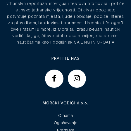
vrhunskih reportaža, intervjua i testova promovira i potiče
istinske jadranske vrijednosti. Otkriva nepoznato,
potvrđuje poznata mjesta, ljude i običaje, podiže interes
za plovidbom, brodovima i opremom. Urednici i fotografi
žive i razumiju more. Iz Mora su izrasli peljari, nautički
vodiči, knjige, čitave biblioteke namijenjene stranim
nautičarima kao i godišnjak SAILING IN CROATIA
PRATITE NAS
MORSKI VODIČI d.o.o.
O nama
Oglašavanje
Pretplata