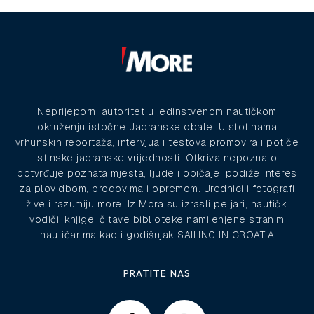
Neprijeporni autoritet u jedinstvenom nautičkom
okruženju istočne Jadranske obale. U stotinama
vrhunskih reportaža, intervjua i testova promovira i potiče
istinske jadranske vrijednosti. Otkriva nepoznato,
potvrđuje poznata mjesta, ljude i običaje, podiže interes
za plovidbom, brodovima i opremom. Urednici i fotografi
žive i razumiju more. Iz Mora su izrasli peljari, nautički
vodiči, knjige, čitave biblioteke namijenjene stranim
nautičarima kao i godišnjak SAILING IN CROATIA
PRATITE NAS