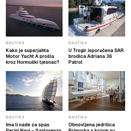
NAUTIKA
NAUTIKA
Kako je superjahta
U Trogir isporučena SAR
Motor Yacht A prošla
brodica Adriana 36
kroz Hormuški tjesnac?
Patrol
NAUTIKA
NAUTIKA
Ima li nade za spas
Obnovljena jedrilica
Perini Navi – Sanlorenzo
Primorka s kojom su