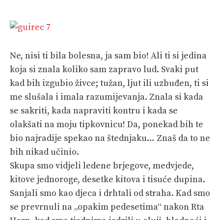
Ne, nisi ti bila bolesna, ja sam bio! Ali ti si jedina
koja si znala koliko sam zapravo lud. Svaki put
kad bih izgubio živce; tužan, ljut ili uzbuđen, ti si
me slušala i imala razumijevanja. Znala si kada
se sakriti, kada napraviti kontru i kada se
olakšati na moju tipkovnicu! Da, ponekad bih te
bio najradije spekao na štednjaku… Znaš da to ne
bih nikad učinio.
Skupa smo vidjeli ledene brjegove, medvjede,
kitove jednoroge, desetke kitova i tisuće dupina.
Sanjali smo kao djeca i drhtali od straha. Kad smo
se prevrnuli na „opakim pedesetima“ nakon Rta