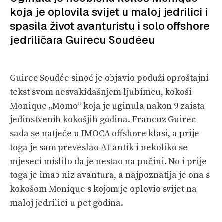
VELIKE PRIČE
koja je oplovila svijet u maloj jedrilici i
spasila život avanturistu i solo offshore
PRETPLATA
jedriličara Guirecu Soudéeu
SHOP
Guirec Soudée sinoć je objavio poduži oproštajni
tekst svom nesvakidašnjem ljubimcu, kokoši
Monique „Momo“ koja je uginula nakon 9 zaista
jedinstvenih kokošjih godina. Francuz Guirec
sada se natječe u IMOCA offshore klasi, a prije
toga je sam preveslao Atlantik i nekoliko se
mjeseci mislilo da je nestao na pučini. No i prije
toga je imao niz avantura, a najpoznatija je ona s
kokošom Monique s kojom je oplovio svijet na
maloj jedrilici u pet godina.