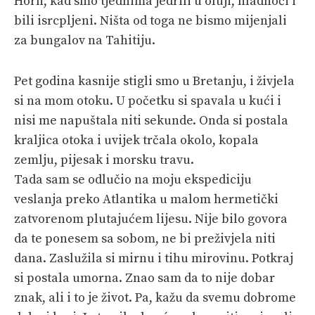
Horn, kad smo tjednima jedrili u oluji, hladnoći i
bili isrcpljeni. Ništa od toga ne bismo mijenjali
za bungalov na Tahitiju.
Pet godina kasnije stigli smo u Bretanju, i živjela
si na mom otoku. U početku si spavala u kući i
nisi me napuštala niti sekunde. Onda si postala
kraljica otoka i uvijek trčala okolo, kopala
zemlju, pijesak i morsku travu.
Tada sam se odlučio na moju ekspediciju
veslanja preko Atlantika u malom hermetički
zatvorenom plutajućem lijesu. Nije bilo govora
da te ponesem sa sobom, ne bi preživjela niti
dana. Zaslužila si mirnu i tihu mirovinu. Potkraj
si postala umorna. Znao sam da to nije dobar
znak, ali i to je život. Pa, kažu da svemu dobrome