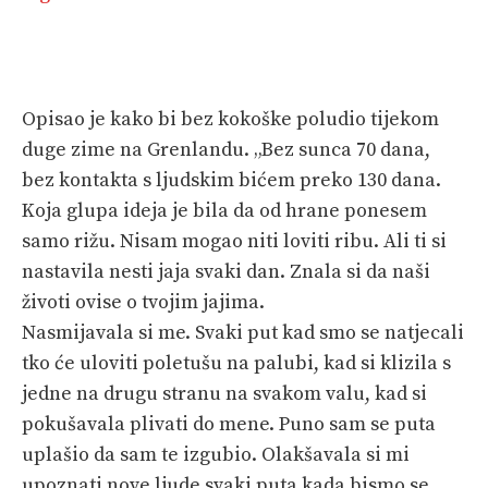
Opisao je kako bi bez kokoške poludio tijekom
duge zime na Grenlandu. „Bez sunca 70 dana,
bez kontakta s ljudskim bićem preko 130 dana.
Koja glupa ideja je bila da od hrane ponesem
samo rižu. Nisam mogao niti loviti ribu. Ali ti si
nastavila nesti jaja svaki dan. Znala si da naši
životi ovise o tvojim jajima.
Nasmijavala si me. Svaki put kad smo se natjecali
tko će uloviti poletušu na palubi, kad si klizila s
jedne na drugu stranu na svakom valu, kad si
pokušavala plivati do mene. Puno sam se puta
uplašio da sam te izgubio. Olakšavala si mi
upoznati nove ljude svaki puta kada bismo se