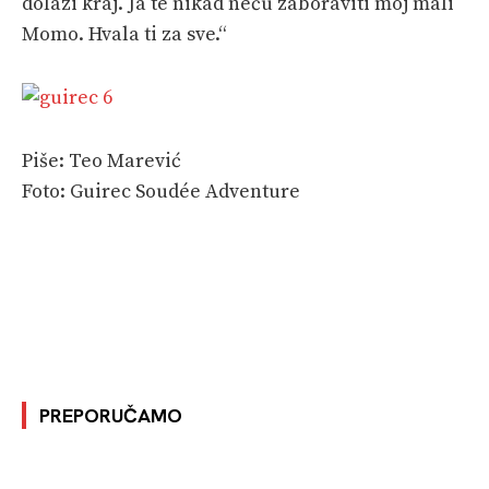
dolazi kraj. Ja te nikad neću zaboraviti moj mali
Momo. Hvala ti za sve.“
Piše: Teo Marević
Foto: Guirec Soudée Adventure
PREPORUČAMO