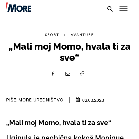
SPORT
AVANTURE
„Mali moj Momo, hvala ti za
sve“
NAUTIKA
SPORT
PIŠE:
MORE UREDNIŠTVO
02.03.2023
PLOVILA
PLOVIDBA
„Mali moj Momo, hvala ti za sve“
SPIZA
Uginula je neobična kokoš Monique