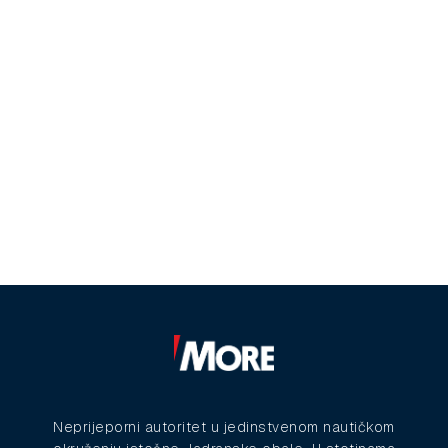
Neprijeporni autoritet u jedinstvenom nautičkom