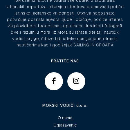
okruženju istočne Jadranske obale. U stotinama
vrhunskih reportaža, intervjua i testova promovira i potiče
istinske jadranske vrijednosti. Otkriva nepoznato,
potvrđuje poznata mjesta, ljude i običaje, podiže interes
za plovidbom, brodovima i opremom. Urednici i fotografi
žive i razumiju more. Iz Mora su izrasli peljari, nautički
vodiči, knjige, čitave biblioteke namijenjene stranim
nautičarima kao i godišnjak SAILING IN CROATIA
PRATITE NAS
MORSKI VODIČI d.o.o.
O nama
Oglašavanje