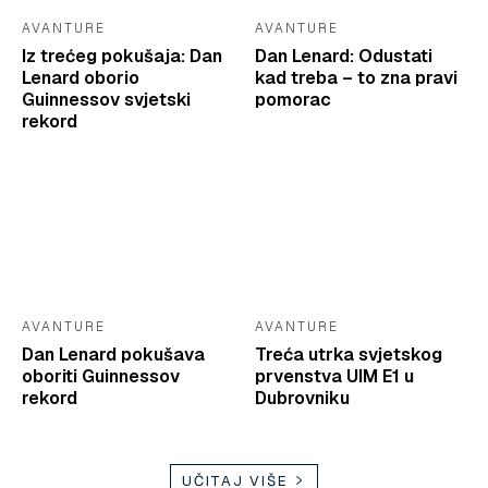
AVANTURE
AVANTURE
Iz trećeg pokušaja: Dan
Dan Lenard: Odustati
Lenard oborio
kad treba – to zna pravi
Guinnessov svjetski
pomorac
rekord
AVANTURE
AVANTURE
Dan Lenard pokušava
Treća utrka svjetskog
oboriti Guinnessov
prvenstva UIM E1 u
rekord
Dubrovniku
UČITAJ VIŠE