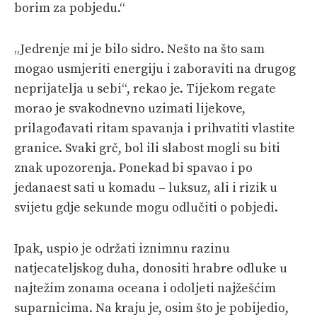
borim za pobjedu.“
„Jedrenje mi je bilo sidro. Nešto na što sam
mogao usmjeriti energiju i zaboraviti na drugog
neprijatelja u sebi“, rekao je. Tijekom regate
morao je svakodnevno uzimati lijekove,
prilagođavati ritam spavanja i prihvatiti vlastite
granice. Svaki grč, bol ili slabost mogli su biti
znak upozorenja. Ponekad bi spavao i po
jedanaest sati u komadu – luksuz, ali i rizik u
svijetu gdje sekunde mogu odlučiti o pobjedi.
Ipak, uspio je održati iznimnu razinu
natjecateljskog duha, donositi hrabre odluke u
najtežim zonama oceana i odoljeti najžešćim
suparnicima. Na kraju je, osim što je pobijedio,