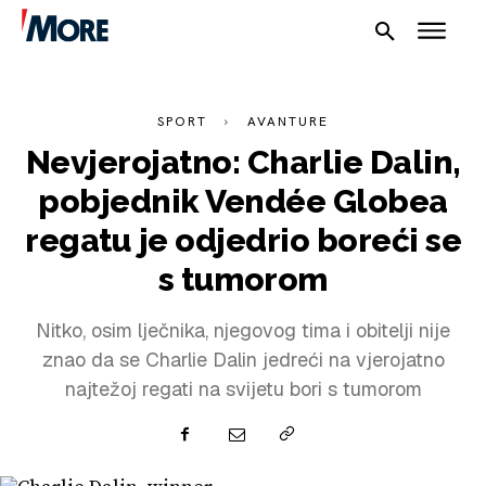
SPORT
AVANTURE
Nevjerojatno: Charlie Dalin,
pobjednik Vendée Globea
regatu je odjedrio boreći se
s tumorom
NAUTIKA
Nitko, osim lječnika, njegovog tima i obitelji nije
SPORT
znao da se Charlie Dalin jedreći na vjerojatno
najtežoj regati na svijetu bori s tumorom
PLOVILA
PLOVIDBA