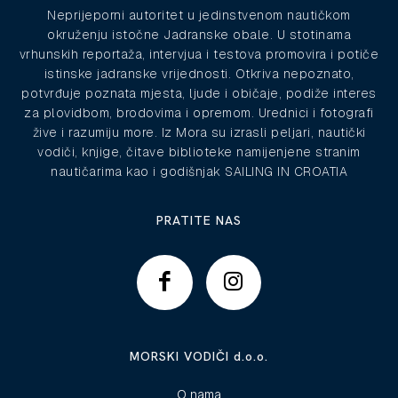
Neprijeporni autoritet u jedinstvenom nautičkom
okruženju istočne Jadranske obale. U stotinama
vrhunskih reportaža, intervjua i testova promovira i potiče
istinske jadranske vrijednosti. Otkriva nepoznato,
potvrđuje poznata mjesta, ljude i običaje, podiže interes
za plovidbom, brodovima i opremom. Urednici i fotografi
žive i razumiju more. Iz Mora su izrasli peljari, nautički
vodiči, knjige, čitave biblioteke namijenjene stranim
nautičarima kao i godišnjak SAILING IN CROATIA
PRATITE NAS
MORSKI VODIČI d.o.o.
O nama