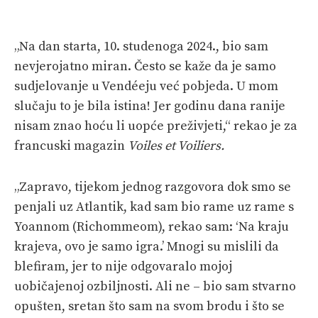
„Na dan starta, 10. studenoga 2024., bio sam
nevjerojatno miran. Često se kaže da je samo
sudjelovanje u Vendéeju već pobjeda. U mom
slučaju to je bila istina! Jer godinu dana ranije
nisam znao hoću li uopće preživjeti,“ rekao je za
francuski magazin
Voiles et Voiliers.
„Zapravo, tijekom jednog razgovora dok smo se
penjali uz Atlantik, kad sam bio rame uz rame s
Yoannom (Richommeom), rekao sam: ‘Na kraju
krajeva, ovo je samo igra.’ Mnogi su mislili da
blefiram, jer to nije odgovaralo mojoj
uobičajenoj ozbiljnosti. Ali ne – bio sam stvarno
opušten, sretan što sam na svom brodu i što se