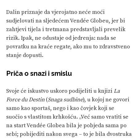
Dalin priznaje da vjerojatno neće moći
sudjelovati na sljedećem Vendée Globeu, jer bi
zahtjevi tijela i tretmana predstavljali prevelik
rizik. Ipak, ne odustaje od jedrenja: nada se
povratku na kraće regate, ako mu to zdravstveno
stanje dopusti.
Priča o snazi i smislu
Svoje će iskustvo uskoro podijeliti u knjizi
La
Force du Destin
(
Snaga sudbine
), u kojoj ne govori
samo kao sportaš, nego i kao čovjek koji se
suočio s vlastitom krhkošću. „Već samo vratiti se
na start Vendée Globea bila je pobjeda sama po
sebi; pobijediti nakon svega – to je bila dvostruka