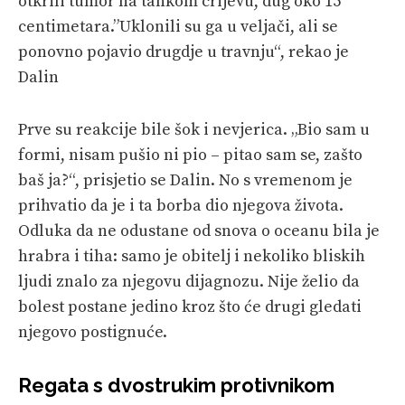
otkrili tumor na tankom crijevu, dug oko 15
centimetara.”Uklonili su ga u veljači, ali se
ponovno pojavio drugdje u travnju“, rekao je
Dalin
Prve su reakcije bile šok i nevjerica. „Bio sam u
formi, nisam pušio ni pio – pitao sam se, zašto
baš ja?“, prisjetio se Dalin. No s vremenom je
prihvatio da je i ta borba dio njegova života.
Odluka da ne odustane od snova o oceanu bila je
hrabra i tiha: samo je obitelj i nekoliko bliskih
ljudi znalo za njegovu dijagnozu. Nije želio da
bolest postane jedino kroz što će drugi gledati
njegovo postignuće.
Regata s dvostrukim protivnikom