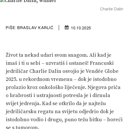
SPIZA
Charlie Dalin
VELIKE PRIČE
PRETPLATA
PIŠE:
BRASLAV KARLIĆ
10.10.2025
SHOP
Život ta nekad udari svom snagom. Ali kad je
imaš i ti u sebi – uzvratiš i ustaneš! Francuski
jedriličar Charlie Dalin osvojio je Vendée Globe
2025. u rekordnom vremenu – dok je istodobno
prolazio kroz onkološko liječenje. Njegova priča
o hrabrosti i ustrajnosti potresla je i dirnula
svijet jedrenja. Kad se otkrilo da je najtežu
jedriličarsku regatu na svijetu odjedrio dok je
istodobno vodio i drugu, puno težu bitku – boreći
se s tumorom.