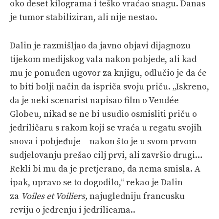
oko deset kilograma i teško vraćao snagu. Danas
je tumor stabiliziran, ali nije nestao.
Dalin je razmišljao da javno objavi dijagnozu
tijekom medijskog vala nakon pobjede, ali kad
mu je ponuđen ugovor za knjigu, odlučio je da će
to biti bolji način da ispriča svoju priču. „Iskreno,
da je neki scenarist napisao film o Vendée
Globeu, nikad se ne bi usudio osmisliti priču o
jedriličaru s rakom koji se vraća u regatu svojih
snova i pobjeđuje – nakon što je u svom prvom
sudjelovanju prešao cilj prvi, ali završio drugi…
Rekli bi mu da je pretjerano, da nema smisla. A
ipak, upravo se to dogodilo,“ rekao je Dalin
za
Voiles et Voiliers,
najugledniju francusku
reviju o jedrenju i jedrilicama..