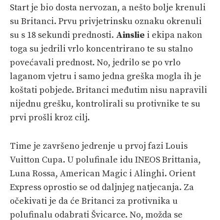
Start je bio dosta nervozan, a nešto bolje krenuli
su Britanci. Prvu privjetrinsku oznaku okrenuli
su s 18 sekundi prednosti.
Ainslie
i ekipa nakon
toga su jedrili vrlo koncentrirano te su stalno
povećavali prednost. No, jedrilo se po vrlo
laganom vjetru i samo jedna greška mogla ih je
koštati pobjede. Britanci međutim nisu napravili
nijednu grešku, kontrolirali su protivnike te su
prvi prošli kroz cilj.
Time je završeno jedrenje u prvoj fazi Louis
Vuitton Cupa. U polufinale idu INEOS Brittania,
Luna Rossa, American Magic i Alinghi. Orient
Express oprostio se od daljnjeg natjecanja. Za
očekivati je da će Britanci za protivnika u
polufinalu odabrati Švicarce. No, možda se