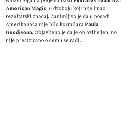
Nakon toga na polje su izišli
Emirates Team NZ
i
American Magic
, u dvoboju koji nije imao
rezultatski značaj. Zanimljivo je da u posadi
Amerikanaca nije bilo kormilara
Paula
Goodisona
. Objavljeno je da je on ozlijeđen, no
nije precizirano o čemu se radi.