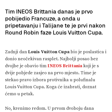
VELIKE PRIČE
Tim INEOS Brittania danas je prvo
pobijedio Francuze, a onda u
PRETPLATA
pripetavanju i Talijane te je prvi nakon
SHOP
Round Robin faze Louis Vuitton Cupa.
Zadnji dan
Louis Vuitton Cupa
bio je poslastica i
donio neočekivan rasplet. Najbolji posao bez
dvojbe je obavio tim
INEOS Brittania
koji je s
dvije pobjede zasjeo na prvo mjesto. Time je
stekao pravo izbora protivnika u polufinalu
Louis Vuitton Cupa. Koga će izabrati, doznat
ćemo u petak.
No, krenimo redom. U prvom dvoboju dana