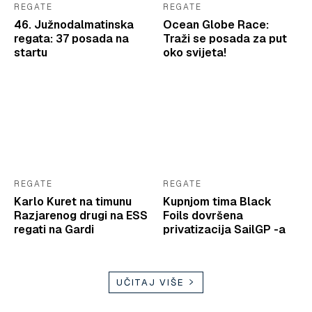
REGATE
REGATE
46. Južnodalmatinska
Ocean Globe Race:
regata: 37 posada na
Traži se posada za put
startu
oko svijeta!
REGATE
REGATE
Karlo Kuret na timunu
Kupnjom tima Black
Razjarenog drugi na ESS
Foils dovršena
regati na Gardi
privatizacija SailGP -a
UČITAJ VIŠE