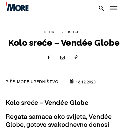
SPORT
REGATE
Kolo sreće – Vendée Globe
NAUTIKA
SPORT
PIŠE:
MORE UREDNIŠTVO
16.12.2020
PLOVILA
PLOVIDBA
Kolo sreće – Vendée Globe
SPIZA
Regata samaca oko svijeta, Vendée
VELIKE PRIČE
Globe, gotovo svakodnevno donosi