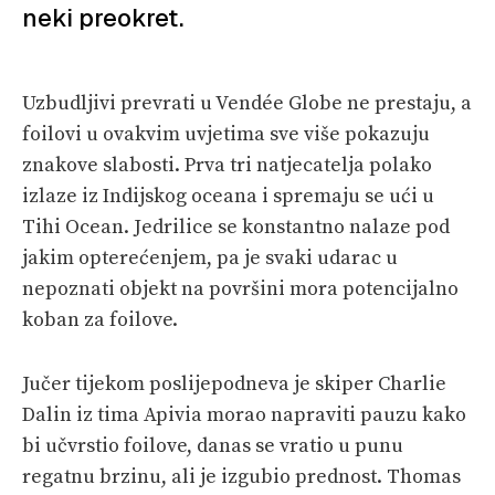
neki preokret.
PRETPLATA
SHOP
Uzbudljivi prevrati u Vendée Globe ne prestaju, a
foilovi u ovakvim uvjetima sve više pokazuju
znakove slabosti. Prva tri natjecatelja polako
izlaze iz Indijskog oceana i spremaju se ući u
Tihi Ocean. Jedrilice se konstantno nalaze pod
jakim opterećenjem, pa je svaki udarac u
nepoznati objekt na površini mora potencijalno
koban za foilove.
Jučer tijekom poslijepodneva je skiper Charlie
Dalin iz tima Apivia morao napraviti pauzu kako
bi učvrstio foilove, danas se vratio u punu
regatnu brzinu, ali je izgubio prednost. Thomas