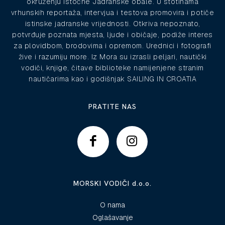
okruženju istočne Jadranske obale. U stotinama
vrhunskih reportaža, intervjua i testova promovira i potiče
istinske jadranske vrijednosti. Otkriva nepoznato,
potvrđuje poznata mjesta, ljude i običaje, podiže interes
za plovidbom, brodovima i opremom. Urednici i fotografi
žive i razumiju more. Iz Mora su izrasli peljari, nautički
vodiči, knjige, čitave biblioteke namijenjene stranim
nautičarima kao i godišnjak SAILING IN CROATIA
PRATITE NAS
MORSKI VODIČI d.o.o.
O nama
Oglašavanje