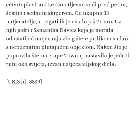
četvrtoplasirani Le Cam tijesno vodi pred petim,
šestim i sedmim skiperom. Od ukupno 33
natjecatelja, u regati ih je ostalo još 27-ero. Uz
njih jedri i Samantha Davies koja je morala
odustati od natjecanja zbog štete prilikom sudara
s nepoznatim plutajućim objektom. Nakon što je
popravila štetu u Cape Townu, nastavila je jedriti
rutu oko svijeta, izvan natjecateljskog djela.
[URIS id=8839]