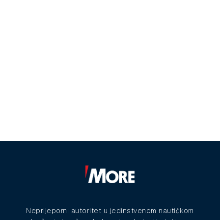
Neprijeporni autoritet u jedinstvenom nautičkom