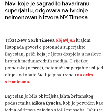
Navi koje je sagradilo havariranu
VELIKE PRIČE
superjahtu, odgovara na tvrdnje
neimenovanih izvora NY Timesa
PRETPLATA
SHOP
Tekst
New York Timesa
objavljen
krajem
listopada govori o potonuću superjahte
Bayesian, priči koja je ljetos dospjela u naslove
brojnih međunarodnih medija. O rijetkoj
pomorskoj nesreći, potonuću superjahte uslijed
oluje kod obale Sicilije pisali smo i
na ovim
stranicama
.
Bayesian je bila obiteljska jahta britanskog
poduzetnika
Mikea Lyncha
, koji je potvrđen kao
jedna od žrtava zajedno s još šest osoba. Jahtu je