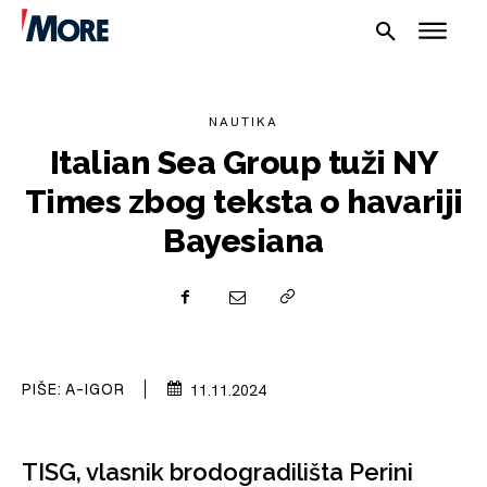
NAUTIKA
Italian Sea Group tuži NY
Times zbog teksta o havariji
Bayesiana
NAUTIKA
SPORT
PLOVILA
PIŠE:
A-IGOR
11.11.2024
PLOVIDBA
TISG, vlasnik brodogradilišta Perini
SPIZA