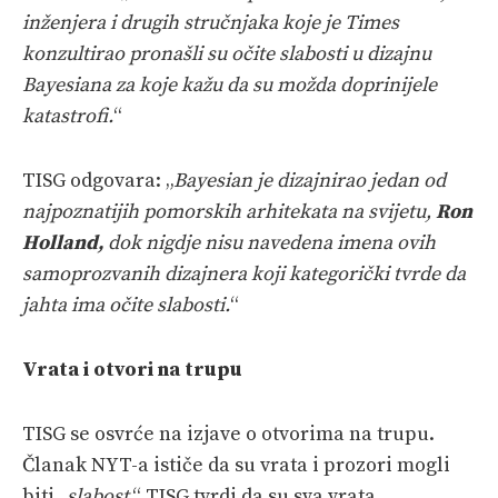
inženjera i drugih stručnjaka koje je Times
konzultirao pronašli su očite slabosti u dizajnu
Bayesiana za koje kažu da su možda doprinijele
katastrofi.
“
TISG odgovara: „
Bayesian je dizajnirao jedan od
najpoznatijih pomorskih arhitekata na svijetu,
Ron
Holland,
dok nigdje nisu navedena imena ovih
samoprozvanih dizajnera koji kategorički tvrde da
jahta ima očite slabosti.
“
Vrata i otvori na trupu
TISG se osvrće na izjave o otvorima na trupu.
Članak NYT-a ističe da su vrata i prozori mogli
biti „
slabost
.“ TISG tvrdi da su sva vrata