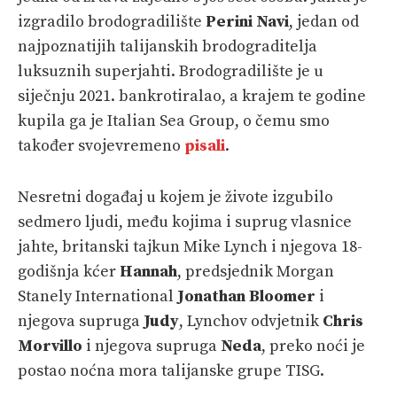
izgradilo brodogradilište
Perini Navi
, jedan od
najpoznatijih talijanskih brodograditelja
luksuznih superjahti. Brodogradilište je u
siječnju 2021. bankrotiralao, a krajem te godine
kupila ga je Italian Sea Group, o čemu smo
također svojevremeno
pisali
.
Nesretni događaj u kojem je živote izgubilo
sedmero ljudi, među kojima i suprug vlasnice
jahte, britanski tajkun Mike Lynch i njegova 18-
godišnja kćer
Hannah
, predsjednik Morgan
Stanely International
Jonathan Bloomer
i
njegova supruga
Judy
, Lynchov odvjetnik
Chris
Morvillo
i njegova supruga
Neda
, preko noći je
postao noćna mora talijanske grupe TISG.