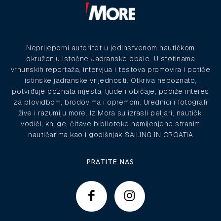
Neprijeporni autoritet u jedinstvenom nautičkom
okruženju istočne Jadranske obale. U stotinama
vrhunskih reportaža, intervjua i testova promovira i potiče
istinske jadranske vrijednosti. Otkriva nepoznato,
potvrđuje poznata mjesta, ljude i običaje, podiže interes
za plovidbom, brodovima i opremom. Urednici i fotografi
žive i razumiju more. Iz Mora su izrasli peljari, nautički
vodiči, knjige, čitave biblioteke namijenjene stranim
nautičarima kao i godišnjak SAILING IN CROATIA
PRATITE NAS