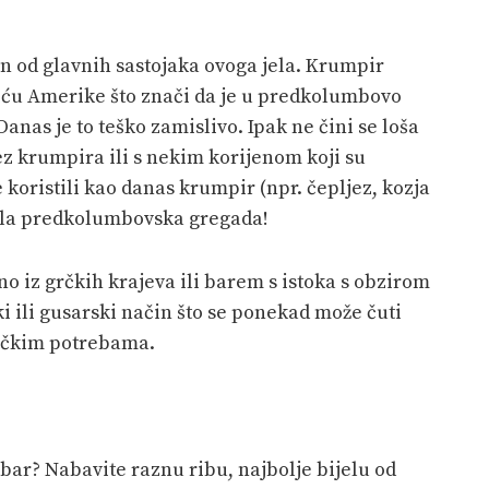
an od glavnih sastojaka ovoga jela. Krumpir
ću Amerike što znači da je u predkolumbovo
nas je to teško zamislivo. Ipak ne čini se loša
z krumpira ili s nekim korijenom koji su
oristili kao danas krumpir (npr. čepljez, kozja
 bila predkolumbovska gregada!
o iz grčkih krajeva ili barem s istoka s obzirom
ki ili gusarski način što se ponekad može čuti
tičkim potrebama.
bar? Nabavite raznu ribu, najbolje bijelu od