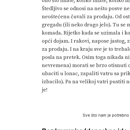
ono što imate, koliko imate, koliko mi
Štedljivo se odnosi na nešto posve ne
neoštećenu čuvali za prodaju. Od osta
gregadu (ili neko drugo jelo). Tu se
komada. Rijetko kada se uzimala i k
opći dojam. I rakovi, napose jastog, z
za prodaju. I na kraju sve je to treba
posla na pretek. Osim toga nikada ni
nevremena) morati se brzo otisnuti o
ubaciti u lonac, zapaliti vatru sa pri
izbacilo). Pa na velikoj vatri pustiti
je!
Sve što nam je potrebno