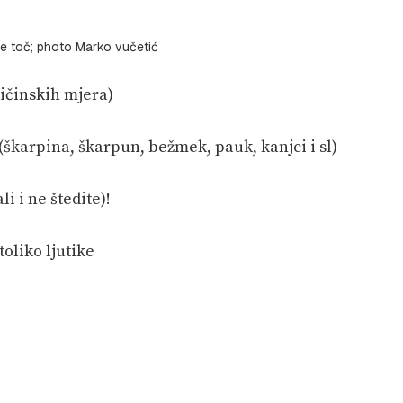
 je toč; photo Marko vučetić
ličinskih mjera)
(škarpina, škarpun, bežmek, pauk, kanjci i sl)
li i ne štedite)!
toliko ljutike