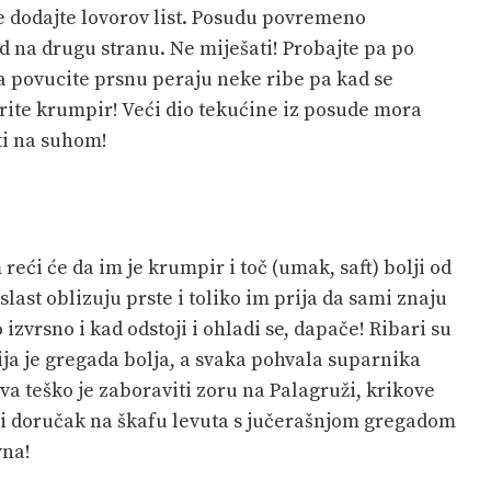
e dodajte lovorov list. Posudu povremeno
sad na drugu stranu. Ne miješati! Probajte pa po
ima povucite prsnu peraju neke ribe pa kad se
jerite krumpir! Veći dio tekućine iz posude mora
biti na suhom!
reći će da im je krumpir i toč (umak, saft) bolji od
u slast oblizuju prste i toliko im prija da sami znaju
lo izvrsno i kad odstoji i ohladi se, dapače! Ribari su
ja je gregada bolja, a svaka pohvala suparnika
va teško je zaboraviti zoru na Palagruži, krikove
ni doručak na škafu levuta s jučerašnjom gregadom
vna!