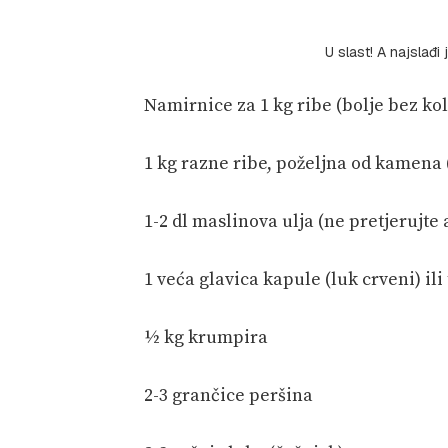
U slast! A najslađi
Namirnice za 1 kg ribe (bolje bez ko
1 kg razne ribe, poželjna od kamena 
1-2 dl maslinova ulja (ne pretjerujte a
1 veća glavica kapule (luk crveni) ili 
½ kg krumpira
2-3 grančice peršina