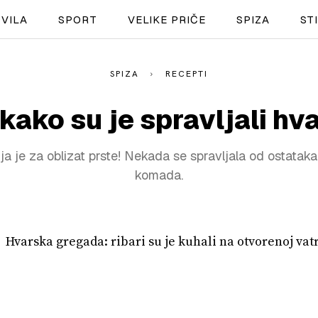
VILA
SPORT
VELIKE PRIČE
SPIZA
ST
SPIZA
RECEPTI
NAUTIKA
ako su je spravljali hva
SPORT
a je za oblizat prste! Nekada se spravljala od ostataka
PLOVILA
komada.
PLOVIDBA
SPIZA
VELIKE PRIČE
PRETPLATA
SHOP