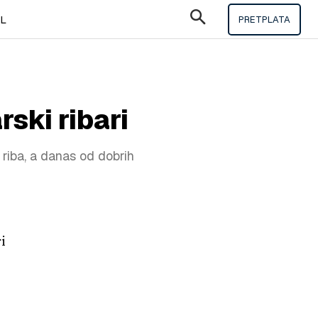
IL
PRETPLATA
rski ribari
 riba, a danas od dobrih