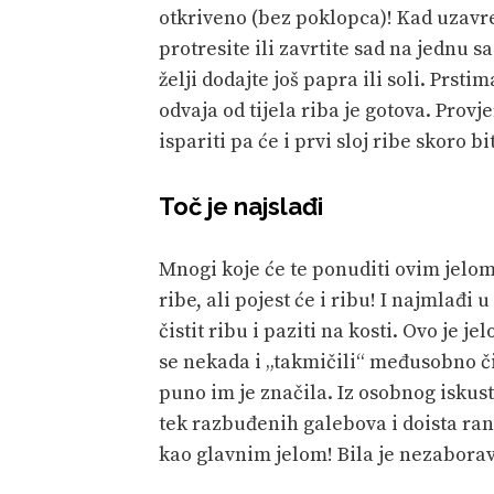
otkriveno (bez poklopca)! Kad uzavr
protresite ili zavrtite sad na jednu 
želji dodajte još papra ili soli. Prst
odvaja od tijela riba je gotova. Prov
ispariti pa će i prvi sloj ribe skoro 
Toč je najslađi
Mnogi koje će te ponuditi ovim jelom 
ribe, ali pojest će i ribu! I najmlađi 
čistit ribu i paziti na kosti. Ovo je je
se nekada i „takmičili“ međusobno či
puno im je značila. Iz osobnog iskust
tek razbuđenih galebova i doista ra
kao glavnim jelom! Bila je nezabora