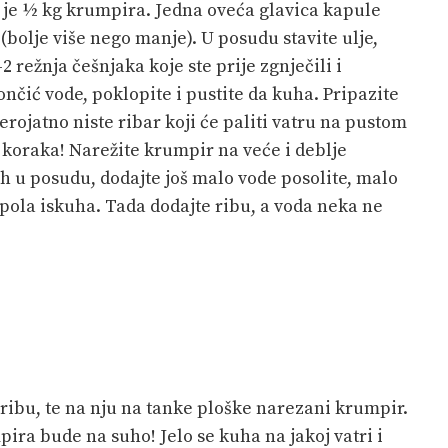
je ½ kg krumpira. Jedna oveća glavica kapule
a (bolje više nego manje). U posudu stavite ulje,
 režnja češnjaka koje ste prije zgnječili i
nčić vode, poklopite i pustite da kuha. Pripazite
erojatno niste ribar koji će paliti vatru na pustom
 koraka! Narežite krumpir na veće i deblje
ih u posudu, dodajte još malo vode posolite, malo
 pola iskuha. Tada dodajte ribu, a voda neka ne
 ribu, te na nju na tanke ploške narezani krumpir.
pira bude na suho! Jelo se kuha na jakoj vatri i