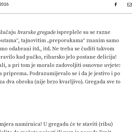
.2026
slučaju
hvarske gregade
ispreplele su se razne
putama“, tajnovitim „preporukama“ znanim samo
mo odabrani itd., itd. Ne treba se čuditi takvom
avilo kad pučko, ribarsko jelo postane delicija!
ali, a pri tom je moralo zadovoljiti osnovne uvjete:
rza priprema. Podrazumijevalo se i da je jestivo i po
 dva obroka (nije brzo kvarljivo). Gregada sve to
mjera namirnica! U gregadu će te staviti (ribu)