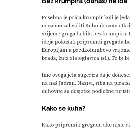
Bez krumpira (danas) ne ide
Posebna je priča krumpir koji je jed
možemo zahvaliti Kolumbovom otkri
vrijeme gregada bila bez krumpira. Da
ideja pokušati pripremiti gregadu be
Europljani u predkolumbovo vrijeme k
brada, žuta zlatoglavica isl.). To bi
Ime ovoga jela sugerira da je donesen
na naš Jadran. Nazivi, riba na pirats
duhovite su dosjetke podložne turis
Kako se kuha?
Kako pripremiti gregadu ako niste ri