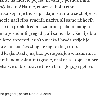
slite da možete pojesti ili vam je posuda limit.
očekivano! Naime, ribari su bolju ribu i
tka koji nije bio za prodaju izabiralo se „bolje“ za
 moglo naći riba zvučnih naziva ali samo njihovih
oja riba predodređena za prodaju da bi podigla
nao je začiniti gregadu, ali samo ako više nije bio
lo brzo spremiti jer oko mreža i broda uvijek je
si znao kad ćeš zbog nekog razloga (npr.
d kraja. Dakle, najbrži postupak je sve namirnice
kupljenom splautini (grane, daske i sl. koje je more
 neka sve dobro uzavre (neka baci glogoj) i gotovo
 za gregadu; photo Marko Vučetić