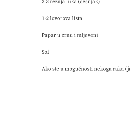
2-3 režnja luka (češnjak)
1-2 lovorova lista
Papar u zrnu i mljeveni
Sol
Ako ste u mogućnosti nekoga raka (jas