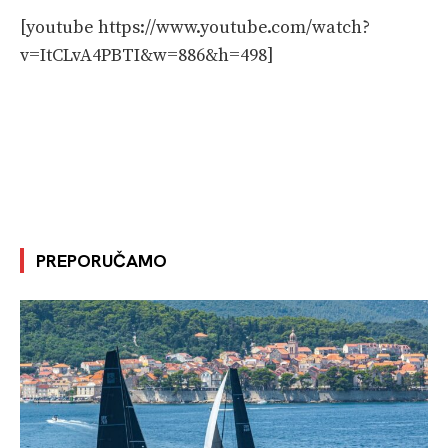
[youtube https://www.youtube.com/watch?
v=ItCLvA4PBTI&w=886&h=498]
PREPORUČAMO