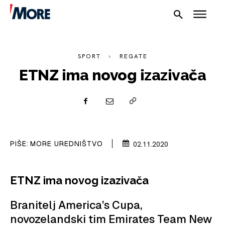
SPORT
REGATE
ETNZ ima novog izazivača
NAUTIKA
SPORT
PIŠE:
MORE UREDNIŠTVO
02.11.2020
PLOVILA
ETNZ ima novog izazivača
PLOVIDBA
Branitelj America’s Cupa,
SPIZA
novozelandski tim Emirates Team New