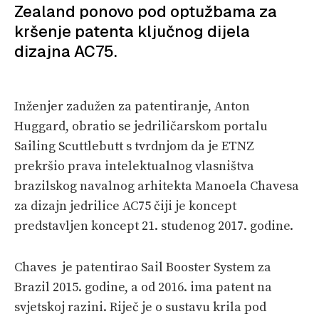
VELIKE PRIČE
Zealand ponovo pod optužbama za
kršenje patenta ključnog dijela
PRETPLATA
dizajna AC75.
SHOP
Inženjer zadužen za patentiranje, Anton
Huggard, obratio se jedriličarskom portalu
Sailing Scuttlebutt s tvrdnjom da je ETNZ
prekršio prava intelektualnog vlasništva
brazilskog navalnog arhitekta Manoela Chavesa
za dizajn jedrilice AC75 čiji je koncept
predstavljen koncept 21. studenog 2017. godine.
Chaves je patentirao Sail Booster System za
Brazil 2015. godine, a od 2016. ima patent na
svjetskoj razini. Riječ je o sustavu krila pod